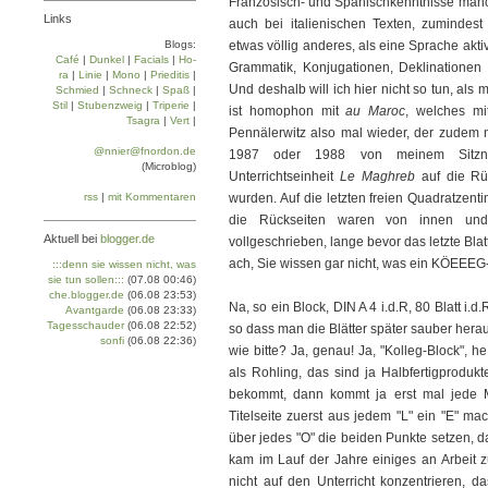
Französisch- und Spanischkenntnisse manch
Links
auch bei italienischen Texten, zuminde
Blogs:
etwas völlig anderes, als eine Sprache akt
Café
|
Dun­kel
|
Facials
|
Ho­
Grammatik, Konjugationen, Deklinationen 
ra
|
Linie
|
Mo­no
|
Prie­di­tis
|
Und deshalb will ich hier nicht so tun, als
Schmied
|
Schneck
|
Spaß
|
Stil
|
Stu­ben­zweig
|
Tri­pe­rie
|
ist homophon mit
au Maroc
, welches mi
Tsa­gra
|
Vert
|
Pennälerwitz also mal wieder, der zudem n
@nnier@fnordon.de
1987 oder 1988 von meinem Sitzna
(Microblog)
Unterrichtseinheit
Le Maghreb
auf die Rü
rss
|
mit Kommentaren
wurden. Auf die letzten freien Quadratzent
die Rückseiten waren von innen und
Aktuell bei
blogger.de
vollgeschrieben, lange bevor das letzte Bla
ach, Sie wissen gar nicht, was ein KÖEEEG
:::denn sie wissen nicht, was
sie tun sollen:::
(07.08 00:46)
che.blogger.de
(06.08 23:53)
Na, so ein Block, DIN A 4 i.d.R, 80 Blatt i.d.
Avantgarde
(06.08 23:33)
Tagesschauder
(06.08 22:52)
so dass man die Blätter später sauber hera
sonfi
(06.08 22:36)
wie bitte? Ja, genau! Ja, "Kolleg-Block", h
als Rohling, das sind ja Halbfertigprodu
bekommt, dann kommt ja erst mal jede 
Titelseite zuerst aus jedem "L" ein "E" m
über jedes "O" die beiden Punkte setzen
kam im Lauf der Jahre einiges an Arbeit
nicht auf den Unterricht konzentrieren, 