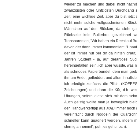
wieder zu machen und dabei nicht nachl
zwanzigsten oder fünfzigsten Durchgang s
Zeit, eine wichtige Zeit, aber du bist jet
nicht mehr solche vollgeschmierten Blöck
Männchen auf den Blöcken, da steht gar
Rückseite kein Butterbrot gezeichnet
Transparenten, "Wir haben ein Recht auf But
davor, der dann immer kommentiert: "Unaufh
der ist immer nur bei dir da hinten drauf,
Jahren Student - ja, auf derartiges S
hereingefallen sein, ich aber wusste, was 
als schnödes Papierbündel, dem man gedan
ihn am Ende, gefleddert und allen Inhalts 
ich erledigte zunächst die Pflicht (KÖEE
Zeichnungen) und dann die Kür, d.h. wec
Übungen, sofern diese sich mit dem sc
Auch geistig wollte man ja beweglich ble
den Handwerkertipp aus
MAD
immer noch a
vereinfacht durch Noddeln der Quartsc
schneller kann quadriert werden, indem
sternig annommt", puh, es geht noch).