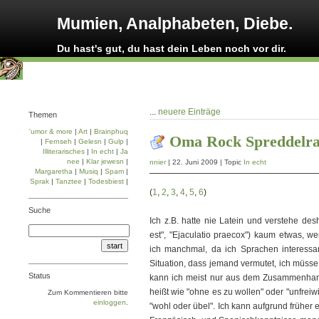
Mumien, Analphabeten, Diebe.
Du hast's gut, du hast dein Leben noch vor dir.
...
neuere Einträge
Themen
'umor & more
|
Art
|
Brainphuq
Oma Rock Spreddelra
|
Fernseh
|
Gelesn
|
Gulp
|
Illiterarisches
|
In echt
|
Ja
nee
|
Klar jewesn
|
nnier
| 22. Juni 2009 | Topic
In echt
Margaretha
|
Musiq
|
Spam
|
Sprak
|
Tanztee
|
Todesbiest
|
(
1
,
2
,
3
,
4
,
5
,
6
)
Suche
Ich z.B. hatte nie Latein und verstehe des
est", "Ejaculatio praecox") kaum etwas, w
ich manchmal, da ich Sprachen interessant
Situation, dass jemand vermutet, ich müsse
Status
kann ich meist nur aus dem Zusammenhan
heißt wie "ohne es zu wollen" oder "unfrei
Zum Kommentieren bitte
einloggen
.
"wohl oder übel". Ich kann aufgrund früher 