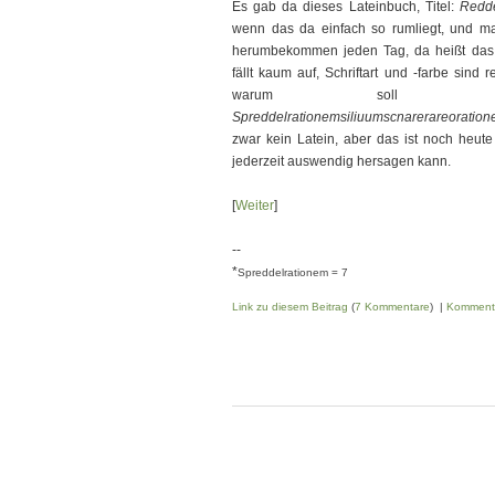
Es gab da dieses Lateinbuch, Titel:
Redd
wenn das da einfach so rumliegt, und m
herumbekommen jeden Tag, da heißt da
fällt kaum auf, Schriftart und -farbe sind 
warum soll 
Spreddelrationemsiliuumscnarerareoration
zwar kein Latein, aber das ist noch heute
jederzeit auswendig hersagen kann.
[
Weiter
]
--
*
Spreddelrationem = 7
Link zu diesem Beitrag
(
7 Kommentare
) |
Komment