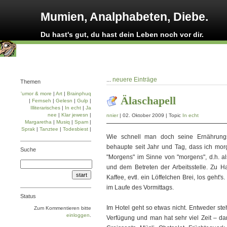
Mumien, Analphabeten, Diebe.
Du hast's gut, du hast dein Leben noch vor dir.
...
neuere Einträge
Themen
'umor & more
|
Art
|
Brainphuq
Älaschapell
|
Fernseh
|
Gelesn
|
Gulp
|
Illiterarisches
|
In echt
|
Ja
nee
|
Klar jewesn
|
nnier
| 02. Oktober 2009 | Topic
In echt
Margaretha
|
Musiq
|
Spam
|
Sprak
|
Tanztee
|
Todesbiest
|
Wie schnell man doch seine Ernährung
behaupte seit Jahr und Tag, dass ich mo
Suche
"Morgens" im Sinne von "morgens", d.h. 
und dem Betreten der Arbeitsstelle. Zu Ha
Kaffee, evtl. ein Löffelchen Brei, los geht
im Laufe des Vormittags.
Status
Im Hotel geht so etwas nicht. Entweder ste
Zum Kommentieren bitte
einloggen
.
Verfügung und man hat sehr viel Zeit – dan