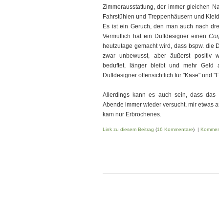
Zimmerausstattung, der immer gleichen N
Fahrstühlen und Treppenhäusern und Kleide
Es ist ein Geruch, den man auch nach dre
Vermutlich hat ein Duftdesigner einen
Cor
heutzutage gemacht wird, dass bspw. die 
zwar unbewusst, aber äußerst positiv
beduftet, länger bleibt und mehr Geld a
Duftdesigner offensichtlich für "Käse" und "
Allerdings kann es auch sein, dass das 
Abende immer wieder versucht, mir etwas a
kam nur Erbrochenes.
Link zu diesem Beitrag
(
16 Kommentare
) |
Kommen