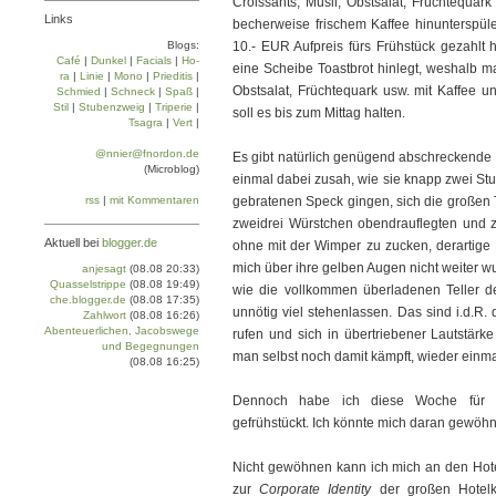
Croissants, Müsli, Obstsalat, Früchtequar
Links
becherweise frischem Kaffee hinunterspüle
Blogs:
10.- EUR Aufpreis fürs Frühstück gezahlt 
Café
|
Dun­kel
|
Facials
|
Ho­
eine Scheibe Toastbrot hinlegt, weshalb ma
ra
|
Linie
|
Mo­no
|
Prie­di­tis
|
Obstsalat, Früchtequark usw. mit Kaffee un
Schmied
|
Schneck
|
Spaß
|
Stil
|
Stu­ben­zweig
|
Tri­pe­rie
|
soll es bis zum Mittag halten.
Tsa­gra
|
Vert
|
@nnier@fnordon.de
Es gibt natürlich genügend abschreckende 
(Microblog)
einmal dabei zusah, wie sie knapp zwei St
rss
|
mit Kommentaren
gebratenen Speck gingen, sich die großen T
zweidrei Würstchen obendrauflegten und z
Aktuell bei
blogger.de
ohne mit der Wimper zu zucken, derartige 
mich über ihre gelben Augen nicht weiter 
anjesagt
(08.08 20:33)
Quasselstrippe
(08.08 19:49)
wie die vollkommen überladenen Teller d
che.blogger.de
(08.08 17:35)
unnötig viel stehenlassen. Das sind i.d.R.
Zahlwort
(08.08 16:26)
Abenteuerlichen, Jacobswege
rufen und sich in übertriebener Lautstärk
und Begegnungen
man selbst noch damit kämpft, wieder einmal
(08.08 16:25)
Dennoch habe ich diese Woche für me
gefrühstückt. Ich könnte mich daran gewöh
Nicht gewöhnen kann ich mich an den Hote
zur
Corporate Identity
der großen Hotelk