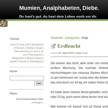
Mumien, Analphabeten, Diebe.
Du hast's gut, du hast dein Leben noch vor dir.
Startseite
:
Kategorien
: Gulp
Themen
Erdfeucht
'umor & more
|
Art
|
Brainphuq
|
Fernseh
|
Gelesn
|
Gulp
|
Illiterarisches
|
In echt
|
Ja
nnier
| 10. April 2016 | Topic
Gulp
nee
|
Klar jewesn
|
Margaretha
|
Musiq
|
Spam
|
Sprak
|
Tanztee
|
Todesbiest
|
Sie wissen das nicht, aber unter uns Han
einfach
Mischung
. Die normale Gebin
Suche
Hochschleppen von zwanzig Säcken
Misc
zu gut bemessen sei, zumal man die blöden 
das sind doch nur 40 kg, wir haben früher 
Ich habe dann meinen Mund gehalten und 
Status
oder 25 kg, auch wenn diese teurer sind als 
Zum Kommentieren bitte
einloggen
.
Wie komme ich darauf: Ach ja! Diese anstr