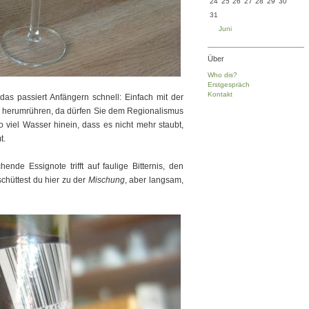
24
25
26
27
28
29
30
31
Juni
Über
Who dis?
Erstgespräch
Kontakt
 das passiert Anfängern schnell: Einfach mit der
el herumrühren, da dürfen Sie dem Regionalismus
 viel Wasser hinein, dass es nicht mehr staubt,
t.
nde Essignote trifft auf faulige Bitternis, den
schüttest du hier zu der
Mischung
, aber langsam,