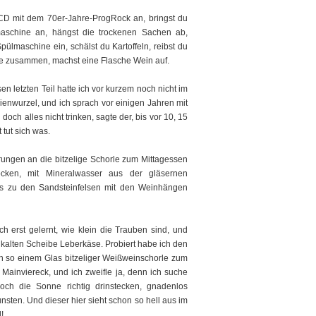
D mit dem 70er-Jahre-ProgRock an, bringst du
maschine an, hängst die trockenen Sachen ab,
ülmaschine ein, schälst du Kartoffeln, reibst du
he zusammen, machst eine Flasche Wein auf.
en letzten Teil hatte ich vor kurzem noch nicht im
enwurzel, und ich sprach vor einigen Jahren mit
och alles nicht trinken, sagte der, bis vor 10, 15
 tut sich was.
rungen an die bitzelige Schorle zum Mittagessen
cken, mit Mineralwasser aus der gläsernen
ss zu den Sandsteinfelsen mit den Weinhängen
h erst gelernt, wie klein die Trauben sind, und
 kalten Scheibe Leberkäse. Probiert habe ich den
h so einem Glas bitzeliger Weißweinschorle zum
Mainviereck, und ich zweifle ja, denn ich suche
ch die Sonne richtig drinstecken, gnadenlos
sten. Und dieser hier sieht schon so hell aus im
!