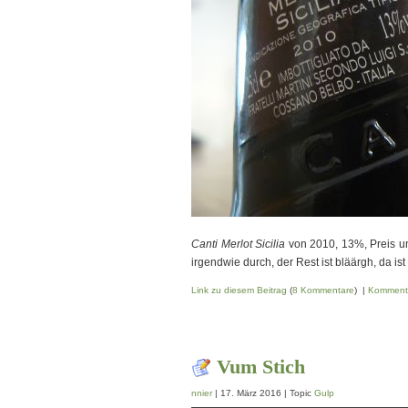
Canti Merlot Sicilia
von 2010, 13%, Preis u
irgendwie durch, der Rest ist bläärgh, da ist 
Link zu diesem Beitrag
(
8 Kommentare
) |
Komment
Vum Stich
nnier
| 17. März 2016 | Topic
Gulp