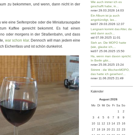
Wie auch immer ich es
kaum zu bekommen, und wenn, dann nicht in der
geschafft habe, in...
nnier 29.03.2026 14:03
Ein Album ist ja auch
angekündigt, las...
s wie eine Seifenprobe oder die Miniaturausgabe
kid37 29.03.2026 12:37
 zum Kaffee gereicht bekommt. Es hat einen
Langsam kommt das Alter, da
wird dann auch...
 Kino oder morgens in der Straßenbahn, und dass
sid 07.09.2025 11:01
de,
war schon klar
. Dennoch will man jedem eine
Sieh an. Die MOPO hatte
ch Eichenfass und ist schön dunkelrot.
(wie, glaube ich,...
kid37 25.06.2025 15:50
Ha, wenn man davon spricht:
In Berlin gibt...
nnier 25.06.2025 15:24
Stimmt - die WochenMOPO,
das hatte ich gesehen!...
nnier 11.06.2025 21:49
Kalender
August 2026
Mo
Di
Mi
Do
Fr
Sa
So
1
2
3
4
5
6
7
8
9
10
11
12
13
14
15
16
17
18
19
20
21
22
23