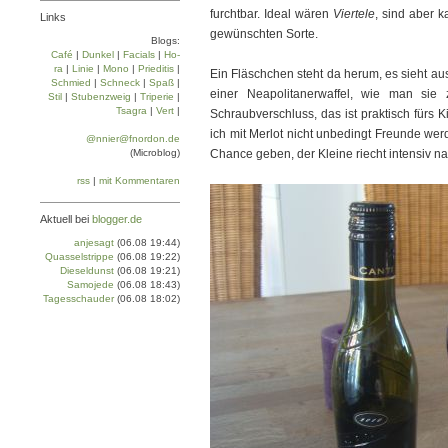
furchtbar. Ideal wären
Viertele
, sind aber 
Links
gewünschten Sorte.
Blogs:
Café
|
Dun­kel
|
Facials
|
Ho­
ra
|
Linie
|
Mo­no
|
Prie­di­tis
|
Ein Fläschchen steht da herum, es sieht au
Schmied
|
Schneck
|
Spaß
|
einer Neapolitanerwaffel, wie man sie
Stil
|
Stu­ben­zweig
|
Tri­pe­rie
|
Tsa­gra
|
Vert
|
Schraubverschluss, das ist praktisch fürs
ich mit Merlot nicht unbedingt Freunde wer
@nnier@fnordon.de
(Microblog)
Chance geben, der Kleine riecht intensiv na
rss
|
mit Kommentaren
Aktuell bei
blogger.de
anjesagt
(06.08 19:44)
Quasselstrippe
(06.08 19:22)
Dieseldunst
(06.08 19:21)
Samojede
(06.08 18:43)
Tagesschauder
(06.08 18:02)