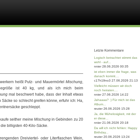
Letzte Kommentare
Logisch betrachtet stimmt das
wohl - auf...
nnier 28.06.2026 00:35
ist eben immer die frage, was
danach kommt....
c17h19no3 27.06.2026 21:13
dwerkern heißt Putz- und Mauermörtel
Mischung
,
Vielleicht müssen wir doch
degröße ist 40 kg, und als ich mich beim
noch heiraten....
hung
mal beschwert habe, dass der Inhalt etwas
nnier 27.06.2026 14:22
Jahaaaa? :) Für mich ist das
Säcke so schlecht greifen könne, erfuhr ich: Ha,
Album...
Zentnersäcke geschleppt.
reuter 26.06.2026 15:28
Ja, die Mühelosigkeit, mit der
er diese...
kaufe seither meine
Mischung
in Gebinden zu 20
nnier 21.06.2026 20:18
die billigsten 40-Kilo-Säcke.
Da will ich nicht fehlen: Happy
Birthday...
reuter 20.06.2026 13:24
engenden Dreiviertel- oder Literflaschen Wein,