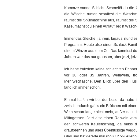
Kommze vonne Schicht. Schmeißt du die C
die Wäsche runter, schaltest die Wasch
räumst die Spülmaschine aus, räumst die Sp
Käse, machst du einen Auflauf, legst Wäsc
Immer das Gleiche, jahrein, tagaus, nur dies
Programm. Heute also einen Schluck Famili
einem Winzer aus dem Ort: Das konntest du d
Jahren war das nur grausam, aber jetzt, jetzt
Ich habe trotzdem keine schlechten Erinne
vor 30 oder 35 Jahren, Weißwein, tro
Mehrwegflasche. Den Blick über den Flu
fand ich immer schön.
Einmal halfen wir bei der Lese, da habe ic
zwischendurch gab's ein Brötchen mit einer
Wein schon lange nicht mehr, außer neulic
Mittagessen. Jetzt also einen Rotwein vom 
den schweren Keulenschlag, da muss do
draufbrennen und alles Überflüssige wegdun
Glas und hat gerade mal (hö!) 12,5% Allehol