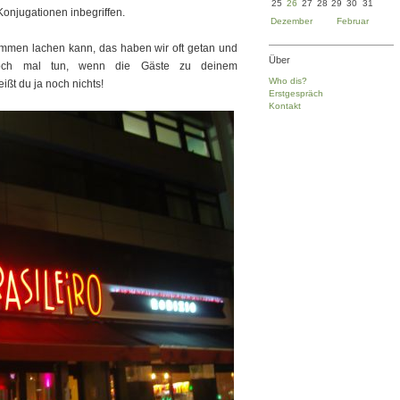
25
26
27
28
29
30
31
Konjugationen inbegriffen.
Dezember
Februar
ammen lachen kann, das haben wir oft getan und
Über
och mal tun, wenn die Gäste zu deinem
Who dis?
ßt du ja noch nichts!
Erstgespräch
Kontakt