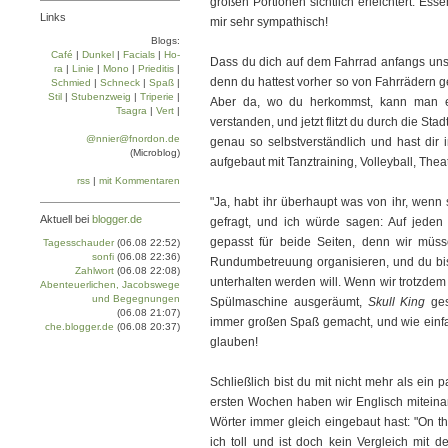
großen Portionen sichtlich erleichtert: Esse
Links
mir sehr sympathisch!
Blogs:
Café
|
Dun­kel
|
Facials
|
Ho­
Dass du dich auf dem Fahrrad anfangs unsic
ra
|
Linie
|
Mo­no
|
Prie­di­tis
|
denn du hattest vorher so von Fahrrädern g
Schmied
|
Schneck
|
Spaß
|
Stil
|
Stu­ben­zweig
|
Tri­pe­rie
|
Aber da, wo du herkommst, kann man ein
Tsa­gra
|
Vert
|
verstanden, und jetzt flitzt du durch die S
@nnier@fnordon.de
genau so selbstverständlich und hast dir i
(Microblog)
aufgebaut mit Tanztraining, Volleyball, The
rss
|
mit Kommentaren
"Ja, habt ihr überhaupt was von ihr, wenn 
Aktuell bei
blogger.de
gefragt, und ich würde sagen: Auf jeden 
gepasst für beide Seiten, denn wir müs
Tagesschauder
(06.08 22:52)
sonfi
(06.08 22:36)
Rundumbetreuung organisieren, und du bis
Zahlwort
(06.08 22:08)
unterhalten werden will. Wenn wir trotzde
Abenteuerlichen, Jacobswege
und Begegnungen
Spülmaschine ausgeräumt,
Skull King
ges
(06.08 21:07)
immer großen Spaß gemacht, und wie einfa
che.blogger.de
(06.08 20:37)
glauben!
Schließlich bist du mit nicht mehr als ei
ersten Wochen haben wir Englisch miteina
Wörter immer gleich eingebaut hast: "On th
ich toll und ist doch kein Vergleich mit d