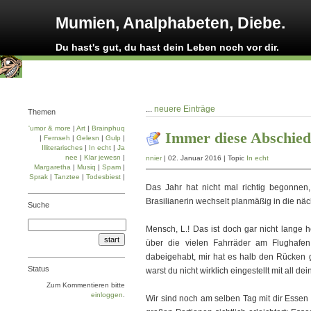
Mumien, Analphabeten, Diebe.
Du hast's gut, du hast dein Leben noch vor dir.
...
neuere Einträge
Themen
'umor & more
|
Art
|
Brainphuq
Immer diese Abschied
|
Fernseh
|
Gelesn
|
Gulp
|
Illiterarisches
|
In echt
|
Ja
nee
|
Klar jewesn
|
nnier
| 02. Januar 2016 | Topic
In echt
Margaretha
|
Musiq
|
Spam
|
Sprak
|
Tanztee
|
Todesbiest
|
Das Jahr hat nicht mal richtig begonnen,
Brasilianerin wechselt planmäßig in die näc
Suche
Mensch, L.! Das ist doch gar nicht lange 
über die vielen Fahrräder am Flughafen
dabeigehabt, mir hat es halb den Rücken 
Status
warst du nicht wirklich eingestellt mit all d
Zum Kommentieren bitte
einloggen
.
Wir sind noch am selben Tag mit dir Esse