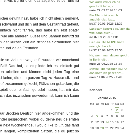
n ist wichtig für dich, das sagst du selber und ist
Wie auch immer ich es
geschafft habe, in...
nnier 29.03.2026 14:03
Ein Album ist ja auch
her gefühlt hast, habe ich nicht gleich gemerkt,
angekündigt, las...
kid37 29.03.2026 12:37
eschwärmt und dich auf dein Gastfahrrad gefreut.
Langsam kommt das Alter, da
fach nicht fahren, das habe ich erst später
wird dann auch...
tadt wie alle anderen. Busse und Bahnen benutzt du
sid 07.09.2025 11:01
n der kurzen Zeit ein richtiges Sozialleben hier
Sieh an. Die MOPO hatte
(wie, glaube ich,...
ater und vielen Freunden.
kid37 25.06.2025 15:50
Ha, wenn man davon spricht:
sie so viel unterwegs ist", wurden wir manchmal
In Berlin gibt...
nnier 25.06.2025 15:24
Fall! Das hat, so empfinde ich es, einfach gut
Stimmt - die WochenMOPO,
sen arbeiten und können nicht jeden Tag eine
das hatte ich gesehen!...
nnier 11.06.2025 21:49
t keine, die den ganzen Tag zu Hause sitzt und
m oft zusammen gekocht, Plätzchen gebacken, die
pielt oder einfach geredet haben, hat mir das
Kalender
ch das inzwischen geworden ist, kann ich kaum
Januar 2016
Mo
Di
Mi
Do
Fr
Sa
So
1
2
3
n paar Brocken Deutsch hier angekommen, und die
4
5
6
7
8
9
10
nder gesprochen, wobei du deine neu gelernten
11
12
13
14
15
16
17
e next Wochenende, I would like to ...", das fand
18
19
20
21
22
23
24
en langen, komplizierten Sätzen, die du jetzt so