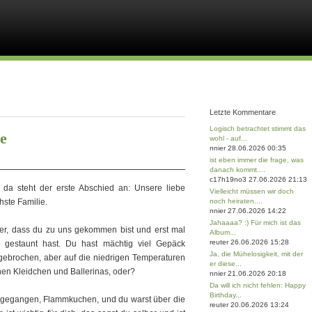
Letzte Kommentare
Logisch betrachtet stimmt das
e
wohl - auf...
nnier 28.06.2026 00:35
ist eben immer die frage, was
danach kommt....
c17h19no3 27.06.2026 21:13
 da steht der erste Abschied an: Unsere liebe
Vielleicht müssen wir doch
hste Familie.
noch heiraten....
nnier 27.06.2026 14:22
Jahaaaa? :) Für mich ist das
her, dass du zu uns gekommen bist und erst mal
Album...
reuter 26.06.2026 15:28
 gestaunt hast. Du hast mächtig viel Gepäck
Ja, die Mühelosigkeit, mit der
gebrochen, aber auf die niedrigen Temperaturen
er diese...
einen Kleidchen und Ballerinas, oder?
nnier 21.06.2026 20:18
Da will ich nicht fehlen: Happy
Birthday...
n gegangen, Flammkuchen, und du warst über die
reuter 20.06.2026 13:24