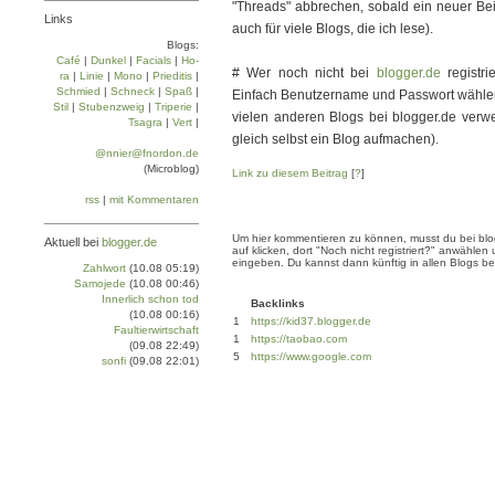
"Threads" abbrechen, sobald ein neuer Bei
Links
auch für viele Blogs, die ich lese).
Blogs:
Café
|
Dun­kel
|
Facials
|
Ho­
# Wer noch nicht bei
blogger.de
registri
ra
|
Linie
|
Mo­no
|
Prie­di­tis
|
Schmied
|
Schneck
|
Spaß
|
Einfach Benutzername und Passwort wählen
Stil
|
Stu­ben­zweig
|
Tri­pe­rie
|
vielen anderen Blogs bei blogger.de verw
Tsa­gra
|
Vert
|
gleich selbst ein Blog aufmachen).
@nnier@fnordon.de
(Microblog)
Link zu diesem Beitrag
[
?
]
rss
|
mit Kommentaren
Um hier kommentieren zu können, musst du bei blogg
Aktuell bei
blogger.de
auf klicken, dort "Noch nicht registriert?" anwäh
eingeben. Du kannst dann künftig in allen Blogs b
Zahlwort
(10.08 05:19)
Samojede
(10.08 00:46)
Innerlich schon tod
Backlinks
(10.08 00:16)
1
https://kid37.blogger.de
Faultierwirtschaft
1
https://taobao.com
(09.08 22:49)
5
https://www.google.com
sonfi
(09.08 22:01)