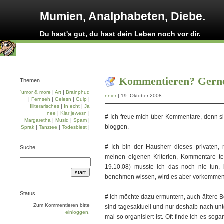
Mumien, Analphabeten, Diebe.
Du hast's gut, du hast dein Leben noch vor dir.
Kommentieren? Gern
Themen
'umor & more
|
Art
|
Brainphuq
nnier
| 19. Oktober 2008
|
Fernseh
|
Gelesn
|
Gulp
|
Illiterarisches
|
In echt
|
Ja
nee
|
Klar jewesn
|
# Ich freue mich über Kommentare, denn si
Margaretha
|
Musiq
|
Spam
|
bloggen.
Sprak
|
Tanztee
|
Todesbiest
|
# Ich bin der Hausherr dieses privaten,
Suche
meinen eigenen Kriterien, Kommentare tei
19.10.08) musste ich das noch nie tun,
benehmen wissen, wird es aber vorkommen
Status
# Ich möchte dazu ermuntern, auch ältere 
Zum Kommentieren bitte
sind tagesaktuell und nur deshalb nach unt
einloggen
.
mal so organisiert ist. Oft finde ich es s