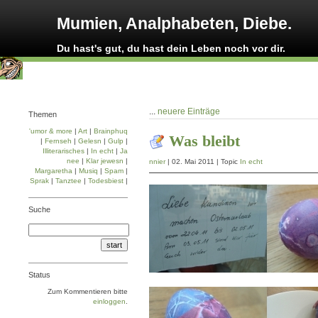
Mumien, Analphabeten, Diebe.
Du hast's gut, du hast dein Leben noch vor dir.
...
neuere Einträge
Themen
'umor & more
|
Art
|
Brainphuq
Was bleibt
|
Fernseh
|
Gelesn
|
Gulp
|
Illiterarisches
|
In echt
|
Ja
nee
|
Klar jewesn
|
nnier
| 02. Mai 2011 | Topic
In echt
Margaretha
|
Musiq
|
Spam
|
Sprak
|
Tanztee
|
Todesbiest
|
Suche
Status
Zum Kommentieren bitte
einloggen
.