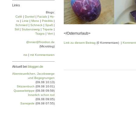
Links
Blogs:
Café
|
Dun­kel
|
Facials
|
Ho­
ra
|
Linie
|
Mo­no
|
Prie­di­tis
|
Schmied
|
Schneck
|
Spaß
|
Stil
|
Stu­ben­zweig
|
Tri­pe­rie
|
</Osternurlaub>
Tsa­gra
|
Vert
|
@nnier@fnordon.de
Link zu diesem Beitrag
(0 Kommentare) |
Komment
(Microblog)
rss
|
mit Kommentaren
Aktuell bei
blogger.de
Abenteuerlichen, Jacobswege
und Begegnungen
(09.08 10:13)
Skizzenbuch
(09.08 10:01)
Quasselstrippe
(09.08 09:59)
Innerlich schon tod
(09.08 09:05)
Samojede
(09.08 07:55)