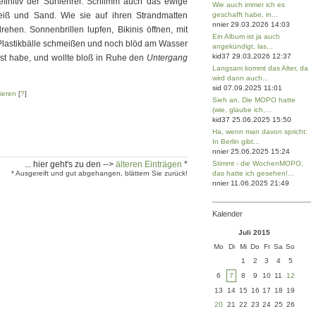
efinitiv der Surflehrer. Schlimm auch das ewige
Wie auch immer ich es
iß und Sand. Wie sie auf ihren Strandmatten
geschafft habe, in...
nnier 29.03.2026 14:03
rehen. Sonnenbrillen lupfen, Bikinis öffnen, mit
Ein Album ist ja auch
 Plastikbälle schmeißen und noch blöd am Wasser
angekündigt, las...
kid37 29.03.2026 12:37
t habe, und wollte bloß in Ruhe den
Untergang
Langsam kommt das Alter, da
wird dann auch...
sid 07.09.2025 11:01
ieren
[
?
]
Sieh an. Die MOPO hatte
(wie, glaube ich,...
kid37 25.06.2025 15:50
Ha, wenn man davon spricht:
In Berlin gibt...
nnier 25.06.2025 15:24
... hier geht's zu den -->
älteren Einträgen
*
Stimmt - die WochenMOPO,
* Ausgereift und gut abgehangen, blättern Sie zurück!
das hatte ich gesehen!...
nnier 11.06.2025 21:49
Kalender
Juli 2015
Mo
Di
Mi
Do
Fr
Sa
So
1
2
3
4
5
6
7
8
9
10
11
12
13
14
15
16
17
18
19
20
21
22
23
24
25
26