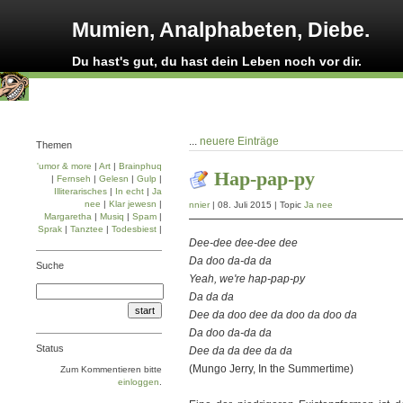
Mumien, Analphabeten, Diebe.
Du hast's gut, du hast dein Leben noch vor dir.
...
neuere Einträge
Themen
'umor & more
|
Art
|
Brainphuq
Hap-pap-py
|
Fernseh
|
Gelesn
|
Gulp
|
Illiterarisches
|
In echt
|
Ja
nee
|
Klar jewesn
|
nnier
| 08. Juli 2015 | Topic
Ja nee
Margaretha
|
Musiq
|
Spam
|
Sprak
|
Tanztee
|
Todesbiest
|
Dee-dee dee-dee dee
Da doo da-da da
Suche
Yeah, we're hap-pap-py
Da da da
Dee da doo dee da doo da doo da
Da doo da-da da
Status
Dee da da dee da da
(Mungo Jerry, In the Summertime)
Zum Kommentieren bitte
einloggen
.