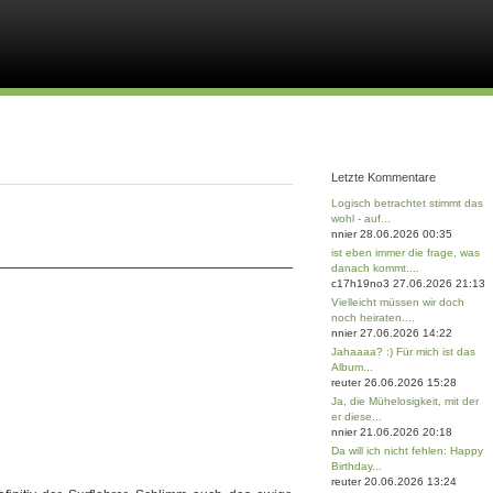
Letzte Kommentare
Logisch betrachtet stimmt das
wohl - auf...
nnier 28.06.2026 00:35
ist eben immer die frage, was
danach kommt....
c17h19no3 27.06.2026 21:13
Vielleicht müssen wir doch
noch heiraten....
nnier 27.06.2026 14:22
Jahaaaa? :) Für mich ist das
Album...
reuter 26.06.2026 15:28
Ja, die Mühelosigkeit, mit der
er diese...
nnier 21.06.2026 20:18
Da will ich nicht fehlen: Happy
Birthday...
reuter 20.06.2026 13:24