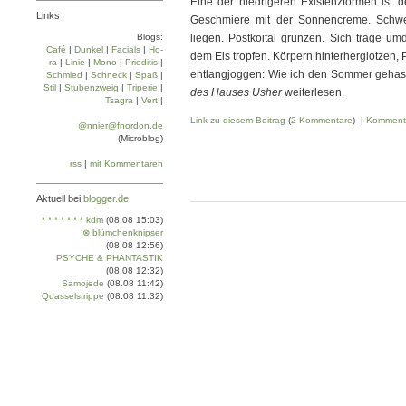
Eine der niedrigeren Existenzformen ist d
Links
Geschmiere mit der Sonnencreme. Schwe
Blogs:
liegen. Postkoital grunzen. Sich träge umd
Café
|
Dun­kel
|
Facials
|
Ho­
dem Eis tropfen. Körpern hinterherglotzen,
ra
|
Linie
|
Mo­no
|
Prie­di­tis
|
entlangjoggen: Wie ich den Sommer gehass
Schmied
|
Schneck
|
Spaß
|
Stil
|
Stu­ben­zweig
|
Tri­pe­rie
|
des Hauses Usher
weiterlesen.
Tsa­gra
|
Vert
|
Link zu diesem Beitrag
(
2 Kommentare
) |
Komment
@nnier@fnordon.de
(Microblog)
rss
|
mit Kommentaren
Aktuell bei
blogger.de
* * * * * * * kdm
(08.08 15:03)
⊗ blümchenknipser
(08.08 12:56)
PSYCHE & PHANTASTIK
(08.08 12:32)
Samojede
(08.08 11:42)
Quasselstrippe
(08.08 11:32)