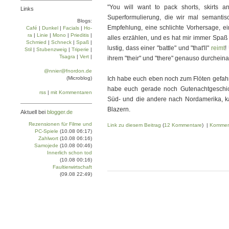
"You will want to pack shorts, skirts a
Links
Superformulierung, die wir mal semantis
Blogs:
Empfehlung, eine schlichte Vorhersage, e
Café
|
Dun­kel
|
Facials
|
Ho­
ra
|
Linie
|
Mo­no
|
Prie­di­tis
|
alles erzählen, und es hat mir immer Spaß
Schmied
|
Schneck
|
Spaß
|
lustig, dass einer "battle" und "that'll"
reimt
!
Stil
|
Stu­ben­zweig
|
Tri­pe­rie
|
Tsa­gra
|
Vert
|
ihrem "their" und "there" genauso durchein
@nnier@fnordon.de
(Microblog)
Ich habe euch eben noch zum Flöten gefah
habe euch gerade noch Gutenachtgeschicht
rss
|
mit Kommentaren
Süd- und die andere nach Nordamerika, k
Blazern.
Aktuell bei
blogger.de
Rezensionen für Filme und
Link zu diesem Beitrag
(
12 Kommentare
) |
Kommen
PC-Spiele
(10.08 06:17)
Zahlwort
(10.08 06:16)
Samojede
(10.08 00:46)
Innerlich schon tod
(10.08 00:16)
Faultierwirtschaft
(09.08 22:49)