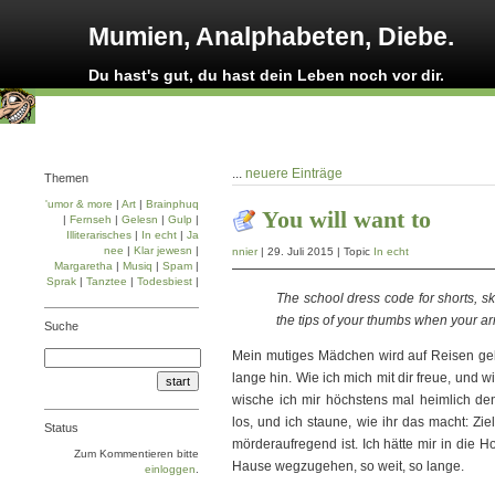
Mumien, Analphabeten, Diebe.
Du hast's gut, du hast dein Leben noch vor dir.
...
neuere Einträge
Themen
'umor & more
|
Art
|
Brainphuq
You will want to
|
Fernseh
|
Gelesn
|
Gulp
|
Illiterarisches
|
In echt
|
Ja
nee
|
Klar jewesn
|
nnier
| 29. Juli 2015 | Topic
In echt
Margaretha
|
Musiq
|
Spam
|
Sprak
|
Tanztee
|
Todesbiest
|
The school dress code for shorts, sk
the tips of your thumbs when your ar
Suche
Mein mutiges Mädchen wird auf Reisen gehe
lange hin. Wie ich mich mit dir freue, und wi
wische ich mir höchstens mal heimlich den
los, und ich staune, wie ihr das macht: Zi
Status
mörderaufregend ist. Ich hätte mir in die 
Zum Kommentieren bitte
Hause wegzugehen, so weit, so lange.
einloggen
.