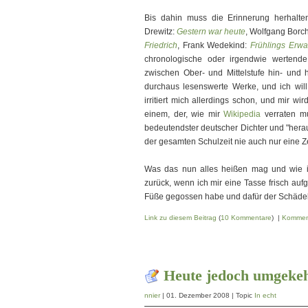
Bis dahin muss die Erinnerung herhalt
Drewitz:
Gestern war heute
, Wolfgang Borch
Friedrich
, Frank Wedekind:
Frühlings Erw
chronologische oder irgendwie wertende
zwischen Ober- und Mittelstufe hin- und 
durchaus lesenswerte Werke, und ich will
irritiert mich allerdings schon, und mir w
einem, der, wie mir
Wikipedia
verraten mu
bedeutendster deutscher Dichter und "heraus
der gesamten Schulzeit nie auch nur eine Z
Was das nun alles heißen mag und wie ic
zurück, wenn ich mir eine Tasse frisch aufg
Füße gegossen habe und dafür der Schädel 
Link zu diesem Beitrag
(
10 Kommentare
) |
Kommen
Heute jedoch umgeke
nnier
| 01. Dezember 2008 | Topic
In echt