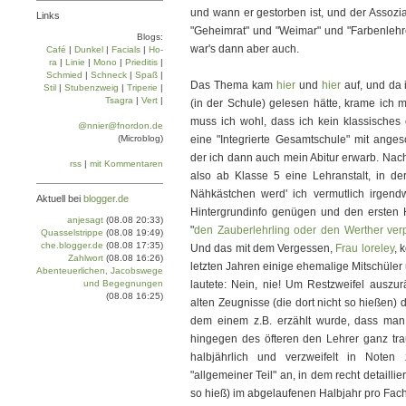
und wann er gestorben ist, und der Assozia
Links
"Geheimrat" und "Weimar" und "Farbenlehre"
Blogs:
war's dann aber auch.
Café
|
Dun­kel
|
Facials
|
Ho­
ra
|
Linie
|
Mo­no
|
Prie­di­tis
|
Schmied
|
Schneck
|
Spaß
|
Das Thema kam
hier
und
hier
auf, und da
Stil
|
Stu­ben­zweig
|
Tri­pe­rie
|
Tsa­gra
|
Vert
|
(in der Schule) gelesen hätte, krame ich 
muss ich wohl, dass ich kein klassische
@nnier@fnordon.de
(Microblog)
eine "Integrierte Gesamtschule" mit ange
der ich dann auch mein Abitur erwarb. Nac
rss
|
mit Kommentaren
also ab Klasse 5 eine Lehranstalt, in de
Nähkästchen werd' ich vermutlich irgend
Aktuell bei
blogger.de
Hintergrundinfo genügen und den ersten Hi
anjesagt
(08.08 20:33)
"
den Zauberlehrling oder den Werther ver
Quasselstrippe
(08.08 19:49)
che.blogger.de
(08.08 17:35)
Und das mit dem Vergessen,
Frau loreley
, 
Zahlwort
(08.08 16:26)
letzten Jahren einige ehemalige Mitschüler 
Abenteuerlichen, Jacobswege
und Begegnungen
lautete: Nein, nie! Um Restzweifel ausz
(08.08 16:25)
alten Zeugnisse (die dort nicht so hießen) 
dem einem z.B. erzählt wurde, dass man
hingegen des öfteren den Lehrer ganz tra
halbjährlich und verzweifelt in Noten
"allgemeiner Teil" an, in dem recht detaillie
so hieß) im abgelaufenen Halbjahr pro Fa