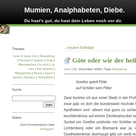
Mumien, Analphabeten, Diebe.
Du hast's gut, du hast dein Leben noch vor dir.
...
neuere Einträge
Themen
'umor & more
|
Art
|
Brainphuq
Göte oder wie der hei
|
Fernseh
|
Gelesn
|
Gulp
|
Illiterarisches
|
In echt
|
Ja
nee
|
Klar jewesn
|
nnier
| 01. Dezember 2008 | Topic
Brainphuq
Margaretha
|
Musiq
|
Spam
|
Sprak
|
Tanztee
|
Todesbiest
|
Goethe spielt Flöte
auf Schiller sein Piller
Suche
Zwar komme ich aus einer Stadt, in der Pro
zwar gab es dort die bundesweit höchste
Apotheken und -alleen mal ganz zu schwei
leuchtendrosa auf einem Denkmalsockel am
Status
Sockel ein Goethe und/oder ein Schiller s
Zum Kommentieren bitte
Lichtenberg oder ein Bismarck war, ja, 
einloggen
.
Goethedenkmal überhaupt gibt, ich weiß ni