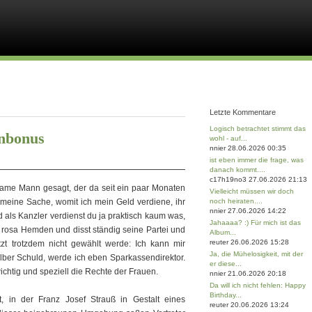
Letzte Kommentare
Logisch betrachtet stimmt das
enbonus
wohl - auf...
nnier 28.06.2026 00:35
ist eben immer die frage, was
danach kommt....
c17h19no3 27.06.2026 21:13
eltsame Mann gesagt, der da seit ein paar Monaten
Vielleicht müssen wir doch
 meine Sache, womit ich mein Geld verdiene, ihr
noch heiraten....
nnier 27.06.2026 14:22
d als Kanzler verdienst du ja praktisch kaum was,
Jahaaaa? :) Für mich ist das
tz rosa Hemden und disst ständig seine Partei und
Album...
reuter 26.06.2026 15:28
tzt trotzdem nicht gewählt werde: Ich kann mir
Ja, die Mühelosigkeit, mit der
ber Schuld, werde ich eben Sparkassendirektor.
er diese...
wichtig und speziell die Rechte der Frauen.
nnier 21.06.2026 20:18
Da will ich nicht fehlen: Happy
Birthday...
, in der Franz Josef Strauß in Gestalt eines
reuter 20.06.2026 13:24