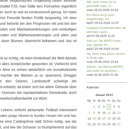
dieser beigebraunen Umgebung saßen Vertreter
Wie auch immer ich es
haltet FJS, man hätte den Fernseher eigentlich
geschafft habe, in...
nnier 29.03.2026 14:03
r auch so war es eindrucksvoll genug. Ich habe
Ein Album ist ja auch
e Freunde fanden Politik langweilig, ich aber
angekündigt, las...
kid37 29.03.2026 12:37
 und fieberte bei den Prognosen mit und bei den
Langsam kommt das Alter, da
ten und Mandatsverteilungen und vorläufigen
wird dann auch...
rlusten und Wählerwanderungen und alten und
sid 07.09.2025 11:01
e dann Blumen überreicht bekamen und das ist
Sieh an. Die MOPO hatte
(wie, glaube ich,...
.
kid37 25.06.2025 15:50
Ha, wenn man davon spricht:
nie so richtig, ob mein Kinderkopf die Welt damals
In Berlin gibt...
nnier 25.06.2025 15:24
h alles komplizierter geworden ist. Vielleicht sind
Stimmt - die WochenMOPO,
 Aber es schien tatsächlich um sozialkulturelle
das hatte ich gesehen!...
nnier 11.06.2025 21:49
s machte die Wahlen ja so spannend, Dregger
t den Grünen, Lambsdorff schwingt die
nd entsetzt, da boten sich bei allem Geheule über
Kalender
die Grenzen der repräsentativen Demokratie doch
Januar 2013
Gesellschaftsentwürfe zur Wahl.
Mo
Di
Mi
Do
Fr
Sa
So
1
2
3
4
5
6
Lebens schlicht abstumpfe: Fußball interessiert
7
8
9
10
11
12
13
aufen junge Herren in bunten Hosen hin und her,
14
15
16
17
18
19
20
ne eine Castingshow statt: Schon lustig, wie die
21
22
23
24
25
26
27
t, und wie die Schavan so triumphierend auf das