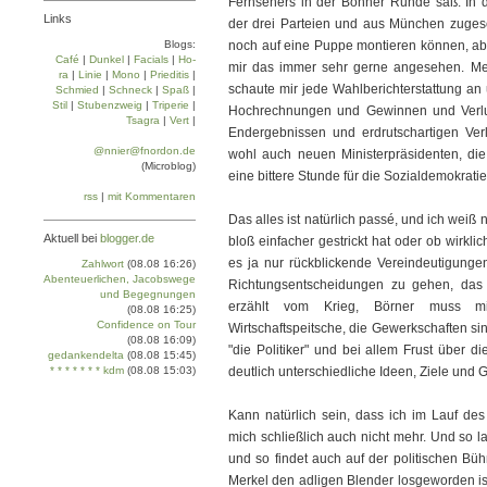
Fernsehers in der Bonner Runde saß. In 
Links
der drei Parteien und aus München zugesc
Blogs:
noch auf eine Puppe montieren können, abe
Café
|
Dun­kel
|
Facials
|
Ho­
mir das immer sehr gerne angesehen. Mein
ra
|
Linie
|
Mo­no
|
Prie­di­tis
|
schaute mir jede Wahlberichterstattung an
Schmied
|
Schneck
|
Spaß
|
Stil
|
Stu­ben­zweig
|
Tri­pe­rie
|
Hochrechnungen und Gewinnen und Verlus
Tsa­gra
|
Vert
|
Endergebnissen und erdrutschartigen Ve
@nnier@fnordon.de
wohl auch neuen Ministerpräsidenten, di
(Microblog)
eine bittere Stunde für die Sozialdemokratie
rss
|
mit Kommentaren
Das alles ist natürlich passé, und ich weiß 
Aktuell bei
blogger.de
bloß einfacher gestrickt hat oder ob wirklic
es ja nur rückblickende Vereindeutigungen:
Zahlwort
(08.08 16:26)
Abenteuerlichen, Jacobswege
Richtungs­entscheidungen zu gehen, da
und Begegnungen
erzählt vom Krieg, Börner muss mi
(08.08 16:25)
Confidence on Tour
Wirtschaftspeitsche, die Gewerkschaften si
(08.08 16:09)
"die Politiker" und bei allem Frust über 
gedankendelta
(08.08 15:45)
* * * * * * * kdm
(08.08 15:03)
deutlich unterschiedliche Ideen, Ziele und 
Kann natürlich sein, dass ich im Lauf des 
mich schließlich auch nicht mehr. Und so l
und so findet auch auf der politischen Büh
Merkel den adligen Blender losgeworden is