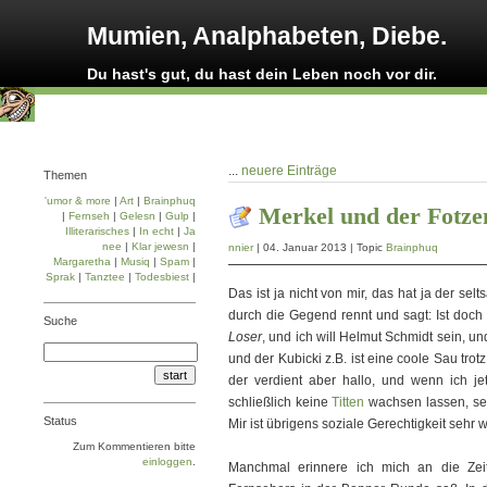
Mumien, Analphabeten, Diebe.
Du hast's gut, du hast dein Leben noch vor dir.
...
neuere Einträge
Themen
'umor & more
|
Art
|
Brainphuq
Merkel und der Fotz
|
Fernseh
|
Gelesn
|
Gulp
|
Illiterarisches
|
In echt
|
Ja
nee
|
Klar jewesn
|
nnier
| 04. Januar 2013 | Topic
Brainphuq
Margaretha
|
Musiq
|
Spam
|
Sprak
|
Tanztee
|
Todesbiest
|
Das ist ja nicht von mir, das hat ja der s
durch die Gegend rennt und sagt: Ist doch
Suche
Loser
, und ich will Helmut Schmidt sein, un
und der Kubicki z.B. ist eine coole Sau tro
der verdient aber hallo, und wenn ich je
schließlich keine
Titten
wachsen lassen, sel
Status
Mir ist übrigens soziale Gerechtigkeit sehr 
Zum Kommentieren bitte
einloggen
.
Manchmal erinnere ich mich an die Zeit