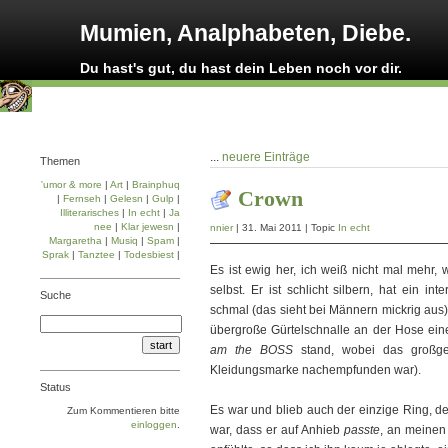
Mumien, Analphabeten, Diebe.
Du hast's gut, du hast dein Leben noch vor dir.
...
neuere Einträge
Themen
'umor & more
|
Art
|
Brainphuq
Crown
|
Fernseh
|
Gelesn
|
Gulp
|
Illiterarisches
|
In echt
|
Ja
nee
|
Klar jewesn
|
nnier
| 31. Mai 2011 | Topic
In echt
Margaretha
|
Musiq
|
Spam
|
Sprak
|
Tanztee
|
Todesbiest
|
Es ist ewig her, ich weiß nicht mal mehr, 
selbst. Er ist schlicht silbern, hat ein in
Suche
schmal (das sieht bei Männern mickrig aus) 
übergroße Gürtelschnalle an der Hose ein
am the BOSS
stand, wobei das großge
Kleidungsmarke nachempfunden war).
Status
Es war und blieb auch der einzige Ring, d
Zum Kommentieren bitte
einloggen
.
war, dass er auf Anhieb
passte
, an meinen 