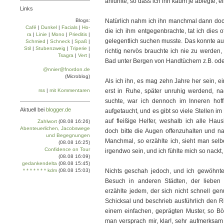
anfühlte, so dass ich ihn kaum je ablegte, e
Links
Blogs:
Natürlich nahm ich ihn manchmal dann doch
Café
|
Dun­kel
|
Facials
|
Ho­
die ich ihm entgegenbrachte, tat ich dies o
ra
|
Linie
|
Mo­no
|
Prie­di­tis
|
gelegentlich suchen musste. Das konnte au
Schmied
|
Schneck
|
Spaß
|
Stil
|
Stu­ben­zweig
|
Tri­pe­rie
|
richtig nervös brauchte ich nie zu werden
Tsa­gra
|
Vert
|
Bad unter Bergen von Handtüchern z.B. ode
@nnier@fnordon.de
(Microblog)
Als ich ihn, es mag zehn Jahre her sein, 
rss
|
mit Kommentaren
erst in Ruhe, später unruhig werdend, n
suchte, war ich dennoch im Inneren hof
Aktuell bei
blogger.de
aufgetaucht, und es gibt so viele Stellen im
auf fleißige Helfer, weshalb ich alle Ha
Zahlwort
(08.08 16:26)
Abenteuerlichen, Jacobswege
doch bitte die Augen offenzuhalten und n
und Begegnungen
Manchmal, so erzählte ich, sieht man selbe
(08.08 16:25)
Confidence on Tour
irgendwo sein, und ich fühlte mich so nack
(08.08 16:09)
gedankendelta
(08.08 15:45)
* * * * * * * kdm
(08.08 15:03)
Nichts geschah jedoch, und ich gewöhnte
Besuch in anderen Städten, der lieben
erzählte jedem, der sich nicht schnell ge
Schicksal und beschrieb ausführlich den Rin
einem einfachen, geprägten Muster, so Bö
man versprach mir, klar!, sehr aufmerksa