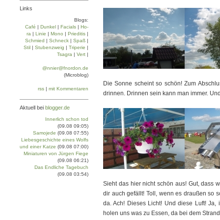
Links
Blogs:
Café
|
Dun­kel
|
Facials
|
Ho­
ra
|
Linie
|
Mo­no
|
Prie­di­tis
|
Schmied
|
Schneck
|
Spaß
|
Stil
|
Stu­ben­zweig
|
Tri­pe­rie
|
Tsa­gra
|
Vert
|
@nnier@fnordon.de
(Microblog)
Die Sonne scheint so schön! Zum Abschlu
rss
|
mit Kommentaren
drinnen. Drinnen sein kann man immer. Un
Aktuell bei
blogger.de
Innerlich schon tod
(09.08 09:05)
Samojede
(09.08 07:55)
Liebesgeschichte eines Wolfs
und einer Katze
(09.08 07:00)
Miniaturen von Jürgen Fiege
(09.08 06:21)
Das Endliche Tagebuch
(09.08 03:54)
Sieht das hier nicht schön aus! Gut, dass 
dir auch gefällt! Toll, wenn es draußen so sc
da. Ach! Dieses Licht! Und diese Luft! Ja,
holen uns was zu Essen, da bei dem Strand