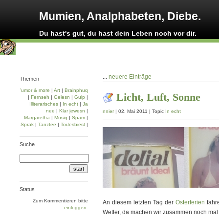
Mumien, Analphabeten, Diebe.
Du hast's gut, du hast dein Leben noch vor dir.
...
neuere Einträge
Themen
'umor & more
|
Art
|
Brainphuq
Licht, Luft, Sonne
|
Fernseh
|
Gelesn
|
Gulp
|
Illiterarisches
|
In echt
|
Ja
nee
|
Klar jewesn
|
nnier
| 02. Mai 2011 | Topic
In echt
Margaretha
|
Musiq
|
Spam
|
Sprak
|
Tanztee
|
Todesbiest
|
Suche
Status
Zum Kommentieren bitte
An diesem letzten Tag der
Osterferien
fahre
einloggen
.
Wetter, da machen wir zusammen noch mal 