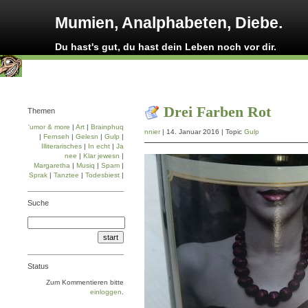
Mumien, Analphabeten, Diebe.
Du hast's gut, du hast dein Leben noch vor dir.
Drei Farben Rot
Themen
'umor & more
|
Art
|
Brainphuq
nnier
| 14. Januar 2016 | Topic
Gulp
|
Fernseh
|
Gelesn
|
Gulp
|
Illiterarisches
|
In echt
|
Ja
nee
|
Klar jewesn
|
Margaretha
|
Musiq
|
Spam
|
Sprak
|
Tanztee
|
Todesbiest
|
Suche
Status
Zum Kommentieren bitte
einloggen
.