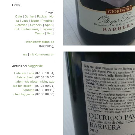
Links
Blogs:
Café
|
Dun­kel
|
Facials
|
Ho­
ra
|
Linie
|
Mo­no
|
Prie­di­tis
|
Schmied
|
Schneck
|
Spaß
|
Stil
|
Stu­ben­zweig
|
Tri­pe­rie
|
Tsa­gra
|
Vert
|
@nnier@fnordon.de
(Microblog)
rss
|
mit Kommentaren
Aktuell bei
blogger.de
Ente am Ende
(07.08 10:34)
Skizzenbuch
(07.08 10:00)
:::denn sie wissen nicht, was
sie tun sollen:::
(07.08 09:21)
Zahlwort
(07.08 09:12)
che.blogger.de
(07.08 09:00)