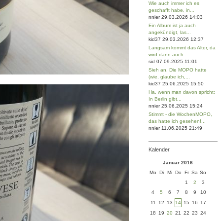
Wie auch immer ich es
geschafft habe, in...
nnier 29.03.2026 14:03
Ein Album ist ja auch
angekündigt, las...
kid37 29.03.2026 12:37
Langsam kommt das Alter, da
wird dann auch...
sid 07.09.2025 11:01
Sieh an. Die MOPO hatte
(wie, glaube ich,...
kid37 25.06.2025 15:50
Ha, wenn man davon spricht:
In Berlin gibt...
nnier 25.06.2025 15:24
Stimmt - die WochenMOPO,
das hatte ich gesehen!...
nnier 11.06.2025 21:49
Kalender
Januar 2016
Mo
Di
Mi
Do
Fr
Sa
So
1
2
3
4
5
6
7
8
9
10
11
12
13
14
15
16
17
18
19
20
21
22
23
24