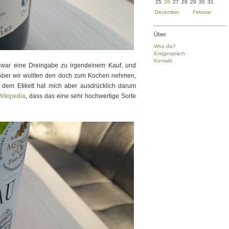
25
26
27
28
29
30
31
Dezember
Februar
Über
Who dis?
Erstgespräch
Kontakt
war eine Dreingabe zu irgendeinem Kauf, und
. Aber wir wollten den doch zum Kochen nehmen,
 dem Etikett hat mich aber ausdrücklich darum
Wikipedia
, dass das eine sehr hochwertige Sorte