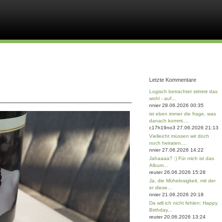
Letzte Kommentare
Logisch betrachtet stimmt das
wohl - auf...
nnier 28.06.2026 00:35
ist eben immer die frage, was
danach kommt....
c17h19no3 27.06.2026 21:13
Vielleicht müssen wir doch
noch heiraten....
nnier 27.06.2026 14:22
Jahaaaa? :) Für mich ist das
Album...
reuter 26.06.2026 15:28
Ja, die Mühelosigkeit, mit der
er diese...
nnier 21.06.2026 20:18
Da will ich nicht fehlen: Happy
Birthday...
reuter 20.06.2026 13:24