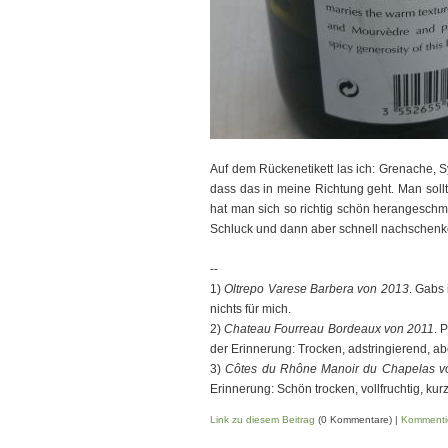
Auf dem Rückenetikett las ich: Grenache, 
dass das in meine Richtung geht. Man soll
hat man sich so richtig schön herangeschme
Schluck und dann aber schnell nachschenk
--
1)
Oltrepo Varese Barbera von 2013
. Gabs
nichts für mich.
2)
Chateau Fourreau Bordeaux von 2011
. 
der Erinnerung: Trocken, adstringierend, ab
3)
Côtes du Rhône Manoir du Chapelas v
Erinnerung: Schön trocken, vollfruchtig, kurz
Link zu diesem Beitrag
(0 Kommentare) |
Kommenti