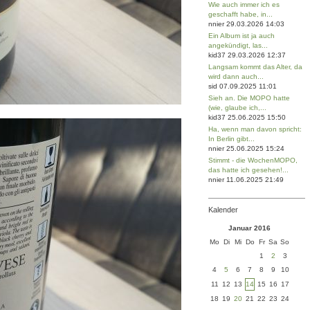
Wie auch immer ich es
geschafft habe, in...
nnier 29.03.2026 14:03
Ein Album ist ja auch
angekündigt, las...
kid37 29.03.2026 12:37
Langsam kommt das Alter, da
wird dann auch...
sid 07.09.2025 11:01
Sieh an. Die MOPO hatte
(wie, glaube ich,...
kid37 25.06.2025 15:50
Ha, wenn man davon spricht:
In Berlin gibt...
nnier 25.06.2025 15:24
Stimmt - die WochenMOPO,
das hatte ich gesehen!...
nnier 11.06.2025 21:49
Kalender
Januar 2016
Mo
Di
Mi
Do
Fr
Sa
So
1
2
3
4
5
6
7
8
9
10
11
12
13
14
15
16
17
18
19
20
21
22
23
24