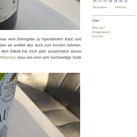
25
26
27
28
29
30
31
Dezember
Februar
Über
Who dis?
Erstgespräch
Kontakt
war eine Dreingabe zu irgendeinem Kauf, und
. Aber wir wollten den doch zum Kochen nehmen,
 dem Etikett hat mich aber ausdrücklich darum
Wikipedia
, dass das eine sehr hochwertige Sorte