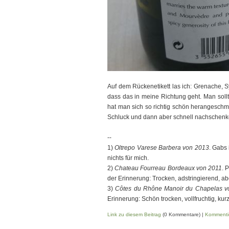
Auf dem Rückenetikett las ich: Grenache, 
dass das in meine Richtung geht. Man soll
hat man sich so richtig schön herangeschme
Schluck und dann aber schnell nachschenk
--
1)
Oltrepo Varese Barbera von 2013
. Gabs
nichts für mich.
2)
Chateau Fourreau Bordeaux von 2011
. 
der Erinnerung: Trocken, adstringierend, ab
3)
Côtes du Rhône Manoir du Chapelas v
Erinnerung: Schön trocken, vollfruchtig, kurz
Link zu diesem Beitrag
(0 Kommentare) |
Kommenti