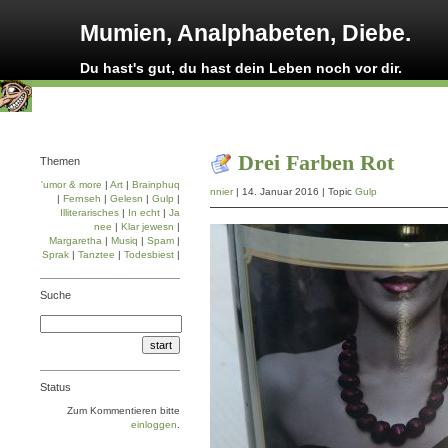
Mumien, Analphabeten, Diebe.
Du hast's gut, du hast dein Leben noch vor dir.
Drei Farben Rot
Themen
'umor & more
|
Art
|
Brainphuq
nnier
| 14. Januar 2016 | Topic
Gulp
|
Fernseh
|
Gelesn
|
Gulp
|
Illiterarisches
|
In echt
|
Ja
nee
|
Klar jewesn
|
Margaretha
|
Musiq
|
Spam
|
Sprak
|
Tanztee
|
Todesbiest
|
Suche
Status
Zum Kommentieren bitte
einloggen
.