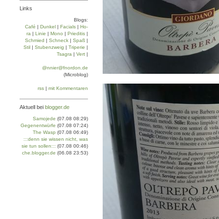
Links
Blogs:
Café
|
Dun­kel
|
Facials
|
Ho­
ra
|
Linie
|
Mo­no
|
Prie­di­tis
|
Schmied
|
Schneck
|
Spaß
|
Stil
|
Stu­ben­zweig
|
Tri­pe­rie
|
Tsa­gra
|
Vert
|
@nnier@fnordon.de
(Microblog)
rss
|
mit Kommentaren
Aktuell bei
blogger.de
Samojede
(07.08 08:29)
Gegenentwürfe
(07.08 07:24)
The Wasp
(07.08 06:49)
:::denn sie wissen nicht, was
sie tun sollen:::
(07.08 00:46)
che.blogger.de
(06.08 23:53)