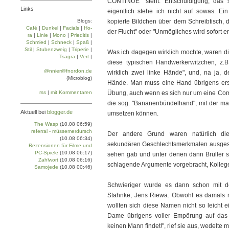
CONTINUE" steht. Entschuldigung, das
Links
eigentlich stehe ich nicht auf sowas. Ei
Blogs:
kopierte Bildchen über dem Schreibtisch, da
Café
|
Dun­kel
|
Facials
|
Ho­
der Flucht" oder "Unmögliches wird sofort e
ra
|
Linie
|
Mo­no
|
Prie­di­tis
|
Schmied
|
Schneck
|
Spaß
|
Stil
|
Stu­ben­zweig
|
Tri­pe­rie
|
Was ich dagegen wirklich mochte, waren di
Tsa­gra
|
Vert
|
diese typischen Handwerkerwitzchen, z.B
@nnier@fnordon.de
wirklich zwei linke Hände", und, na ja,
(Microblog)
Hände. Man muss eine Hand übrigens erst
rss
|
mit Kommentaren
Übung, auch wenn es sich nur um eine Comi
die sog. "Bananenbündelhand", mit der man
Aktuell bei
blogger.de
umsetzen können.
The Wasp
(10.08 06:59)
referral - müssemerdursch
Der andere Grund waren natürlich die
(10.08 06:34)
sekundären Geschlechtsmerkmalen ausgesta
Rezensionen für Filme und
PC-Spiele
(10.08 06:17)
sehen gab und unter denen dann Brüller st
Zahlwort
(10.08 06:16)
schlagende Argumente vorgebracht, Kollege
Samojede
(10.08 00:46)
Schwieriger wurde es dann schon mit d
Stahnke, Jens Riewa. Obwohl es damals n
wollten sich diese Namen nicht so leicht e
Dame übrigens voller Empörung auf das 
keinen Mann findet!", rief sie aus, wedelte