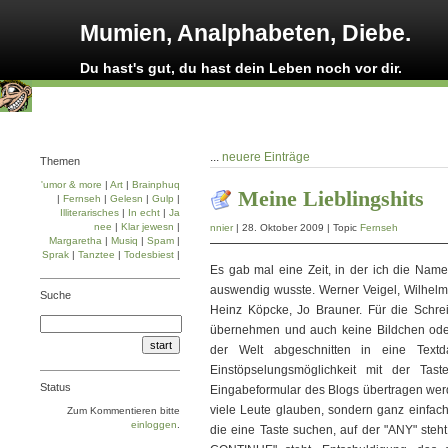
Mumien, Analphabeten, Diebe.
Du hast's gut, du hast dein Leben noch vor dir.
...
neuere Einträge
Themen
'umor & more
|
Art
|
Brainphuq
Meine Lieblingshits
|
Fernseh
|
Gelesn
|
Gulp
|
Illiterarisches
|
In echt
|
Ja
nee
|
Klar jewesn
|
nnier
| 28. Oktober 2009 | Topic
Fernseh
Margaretha
|
Musiq
|
Spam
|
Sprak
|
Tanztee
|
Todesbiest
|
Es gab mal eine Zeit, in der ich die Nam
auswendig wusste. Werner Veigel, Wilhelm
Suche
Heinz Köpcke, Jo Brauner. Für die Schre
übernehmen und auch keine Bildchen oder
der Welt abgeschnitten in eine Textd
Einstöpselungsmöglichkeit mit der Tas
Status
Eingabeformular des Blogs übertragen werde,
viele Leute glauben, sondern ganz einfach
Zum Kommentieren bitte
einloggen
.
die eine Taste suchen, auf der "ANY" steh