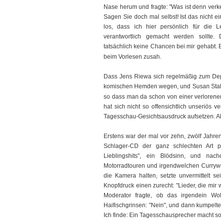
Nase herum und fragte: "Was ist denn verke
Sagen Sie doch mal selbst! Ist das nicht ei
los, dass ich hier persönlich für die L
verantwortlich gemacht werden sollte. 
tatsächlich keine Chancen bei mir gehabt.
beim Vorlesen zusah.
Dass Jens Riewa sich regelmäßig zum Depp
komischen Hemden wegen, und Susan Stahn
so dass man da schon von einer verlorenen
hat sich nicht so offensichtlich unseriös 
Tagesschau-Gesichtsausdruck aufsetzen. All
Erstens war der mal vor zehn, zwölf Jahren
Schlager-CD der ganz schlechten Art p
Lieblingshits", ein Blödsinn, und n
Motorradtouren und irgendwelchen Currywurs
die Kamera halten, setzte unvermittelt s
Knopfdruck einen zurecht: "Lieder, die mir 
Moderator fragte, ob das irgendein Wohl
Haifischgrinsen: "Nein", und dann kumpelte
Ich finde: Ein Tagesschausprecher macht so