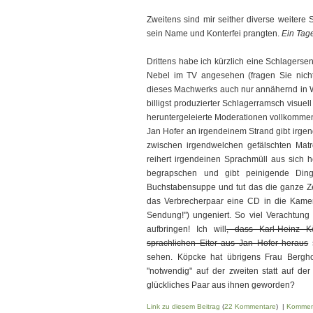
Zweitens sind mir seither diverse weiter
sein Name und Konterfei prangten.
Ein Tag
Drittens habe ich kürzlich eine Schlagers
Nebel im TV angesehen (fragen Sie nicht!
dieses Machwerks auch nur annähernd in Wor
billigst produzierter Schlagerramsch visuell
heruntergeleierte Moderationen vollkomme
Jan Hofer an irgendeinem Strand gibt irge
zwischen irgendwelchen gefälschten Mat
reihert irgendeinen Sprachmüll aus sich h
begrapschen und gibt peinigende Din
Buchstabensuppe und tut das die ganze Ze
das Verbrecherpaar eine CD in die Kame
Sendung!") ungeniert. So viel Verachtu
aufbringen! Ich will
, dass Karl-Heinz 
sprachlichen Eiter aus Jan Hofer heraus
s
sehen. Köpcke hat übrigens Frau Bergho
"notwendig" auf der zweiten statt auf der 
glückliches Paar aus ihnen geworden?
Link zu diesem Beitrag
(
22 Kommentare
) |
Kommen