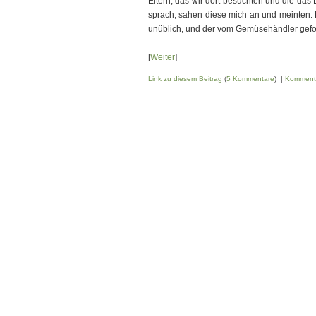
Eltern, das wir dort besuchten und die das
sprach, sahen diese mich an und meinten: 
unüblich, und der vom Gemüsehändler gefor
[
Weiter
]
Link zu diesem Beitrag
(
5 Kommentare
) |
Komment