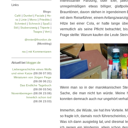
interessanter Färbung, oder Eier, jaw
Links
unregelmäßigen etwas billiger, glattpo
Blogs:
Brauntönen, davon stehen in irgendeinem E
Café
|
Dun­kel
|
Facials
|
Ho­
mit dem Reiseführer, einem Anfangzwanziger
ra
|
Linie
|
Mo­no
|
Prie­di­tis
|
Hitze bei einer Cola, er hatte lange üb
Schmied
|
Schneck
|
Spaß
|
Stil
|
Stu­ben­zweig
|
Tri­pe­rie
|
vermutlich als seine Pflicht betrachtet, b
Tsa­gra
|
Vert
|
Frage stellte: Warum kaufen die Leute
Stei
@nnier@fnordon.de
(Microblog)
rss
|
mit Kommentaren
Aktuell bei
blogger.de
Liebesgeschichte eines Wolfs
und einer Katze
(09.08 07:00)
Miniaturen von Jürgen Fiege
(09.08 06:21)
Das Endliche Tagebuch
Wenn man so in der marokkanischen Steinw
(09.08 03:54)
Sache, die man nicht tun würde. Meine hi
Novemberregen
(08.08 23:08)
Innerlich schon tod
konnten demnach auch nur ungehört verhal
(08.08 23:03)
Immerhin, die Wüste, sie hat ihre Vorteile. Ma
so fragte ich, damals noch führerscheinlos
Was ich dann ausgiebig tat, und diesmal le
ich gegen ein Hindernis, allein schon desh