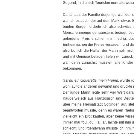
Gegend, in die sich Touristen normalerweise
Da ich aus der Familie derjenige war, der s
war ich es auch, der auf dem Markt etwas 
bunten Bergen orderte ich also schwitzen
Menschenmenge genauestens beäugt. Jetz
geforderte Preis erschien mir niedrig, do
Einheimischen die Preise versauen, und die
also bot ich die Hälfte, der Mann sah mich
und mit Gemüse beladen liefen wir zurück 
war, denn zunächst mussten alle Kinder
bekommen.
'ast du ein ciguerette, mein Froind
, wurde i
wohl auf die anderen gewartet und drückte 
Der junge Mann legte sehr viel Wert darau
Kauderwelsch aus Französisch und Deutsch p
über meine Heimatstadt Göttingen auf, stel
beantworten musste, denn es waren rhetor
vielleicht ein Brot kaufen, aber keine wiss
immer mal "oui, oui, ja, ja", lachte mit ihm
schlecht, und irgendwann musste ich ihm, "