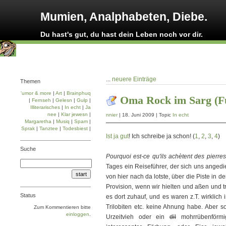
Mumien, Analphabeten, Diebe.
Du hast's gut, du hast dein Leben noch vor dir.
...
neuere Einträge
Themen
'umor & more
|
Art
|
Brainphuq
Oma Rock im Sarg (F
|
Fernseh
|
Gelesn
|
Gulp
|
Illiterarisches
|
In echt
|
Ja
nee
|
Klar jewesn
|
nnier
| 18. Juni 2009 | Topic
In echt
Margaretha
|
Musiq
|
Spam
|
Sprak
|
Tanztee
|
Todesbiest
|
Ist ja gut
! Ich schreibe ja schon! (
1
,
2
,
3
,
4
)
Suche
Pourquoi est-ce qu'ils achètent des pierr
Tages ein Reiseführer, der sich uns angedi
von hier nach da lotste, über die Piste in 
Provision, wenn wir hielten und aßen und t
Status
es dort zuhauf, und es waren z.T. wirklich
Trilobiten etc. keine Ahnung habe. Aber so
Zum Kommentieren bitte
einloggen
.
Urzeitvieh oder ein
dil
mohrrübenförmige