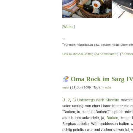
[
Weiter
]
--
*
Für mein Französisch bzw. dessen Reste übernehme
Link zu diesem Beitrag
(
23 Kommentare
) |
Kommen
Oma Rock im Sarg I
nnier
| 18. Juni 2009 | Topic
In echt
(
1
,
2
,
3
)
Unterwegs nach Khenifra
machten
sofort umringt von einer Horde Kinder, die 
"Borken, tu connais Borken?", sprach mich 
als ich ihm antwortete, ja,
Borken
, kenne i
Bergbau arbeite. Währenddessen hatten wir
richtig peinlich war und zudem schwerfiel,