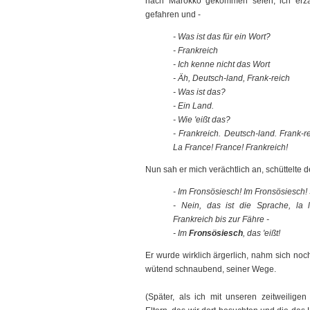
nach Marokko gekommen seien, ich erzäh
gefahren und -
- Was ist das für ein Wort?
- Frankreich
- Ich kenne nicht das Wort
- Äh, Deutsch-land, Frank-reich
- Was ist das?
- Ein Land.
- Wie 'eißt das?
- Frankreich. Deutsch-land. Frank-
La France! France! Frankreich!
Nun sah er mich verächtlich an, schüttelte den
- Im Fronsösiesch! Im Fronsösiesch! 
- Nein, das ist die Sprache, la la
Frankreich bis zur Fähre -
- Im
Fronsösiesch
, das 'eißt!
Er wurde wirklich ärgerlich, nahm sich noc
wütend schnaubend, seiner Wege.
(Später, als ich mit unseren zeitweilig