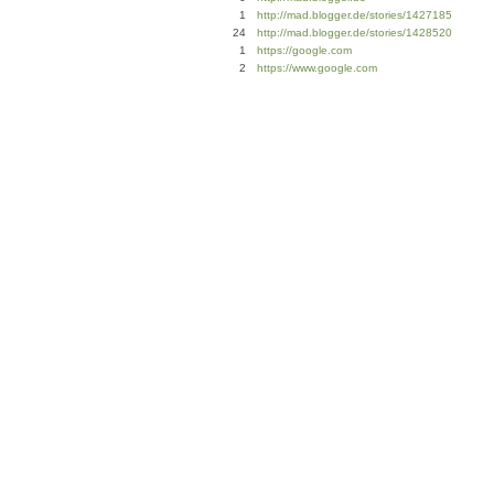
1
http://mad.blogger.de/stories/1427185
24
http://mad.blogger.de/stories/1428520
1
https://google.com
2
https://www.google.com