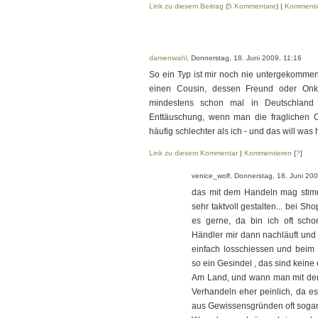
Link zu diesem Beitrag
(
5 Kommentare
) |
Kommenti
damenwahl
, Donnerstag, 18. Juni 2009, 11:16
So ein Typ ist mir noch nie untergekommen,
einen Cousin, dessen Freund oder Onk
mindestens schon mal in Deutschland 
Enttäuschung, wenn man die fraglichen O
häufig schlechter als ich - und das will was 
Link zu diesem Kommentar
|
Kommentieren
[
?
]
venice_wolf, Donnerstag, 18. Juni 20
das mit dem Handeln mag stim
sehr taktvoll gestalten... bei S
es gerne, da bin ich oft sch
Händler mir dann nachläuft und 
einfach losschiessen und beim 
so ein Gesindel , das sind kein
Am Land, und wann man mit den 
Verhandeln eher peinlich, da es
aus Gewissensgründen oft sogar f