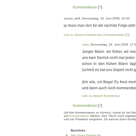
Kommentieren
[
?
]
venice_wolf, Donnerstag, 18. Juni 2009, 16:30
ja muss man den für die nächste Folge jetz
Link zu diesem Kommentar
|
Kommentieren
[
?
]
nnier
, Donnerstag, 18. Juni 2009, 17:
Junger Mann: wir früher, wir m
uns kam Derrick nicht mal jeden 
schon in den frühen 80ern tägl
(
schiel
) es hat uns (
lispel
) nicht 
(Ich eile, ich fliege! Es freut m
und dann auch noch kommentiert
Link zu diesem Kommentar
Kommentieren
[
?
]
Um hier kommentieren zu können, musst du bei blogg
auf
Kommentieren
klicken, dort "Noch nicht regis
und ein Passwort eingeben. Du kannst dann künftig
Backlinks
6
http://mad.blogger.de