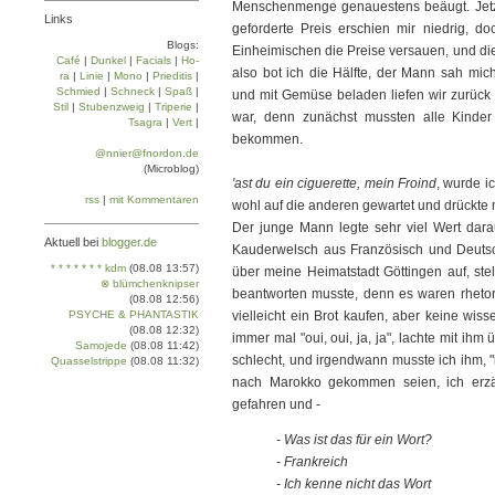
Menschenmenge genauestens beäugt. Jetz
Links
geforderte Preis erschien mir niedrig, do
Blogs:
Einheimischen die Preise versauen, und die
Café
|
Dun­kel
|
Facials
|
Ho­
also bot ich die Hälfte, der Mann sah mich
ra
|
Linie
|
Mo­no
|
Prie­di­tis
|
Schmied
|
Schneck
|
Spaß
|
und mit Gemüse beladen liefen wir zurück 
Stil
|
Stu­ben­zweig
|
Tri­pe­rie
|
war, denn zunächst mussten alle Kinder
Tsa­gra
|
Vert
|
bekommen.
@nnier@fnordon.de
(Microblog)
'ast du ein ciguerette, mein Froind
, wurde i
rss
|
mit Kommentaren
wohl auf die anderen gewartet und drückte 
Der junge Mann legte sehr viel Wert darau
Aktuell bei
blogger.de
Kauderwelsch aus Französisch und Deutsch p
* * * * * * * kdm
(08.08 13:57)
über meine Heimatstadt Göttingen auf, stel
⊗ blümchenknipser
beantworten musste, denn es waren rhetor
(08.08 12:56)
PSYCHE & PHANTASTIK
vielleicht ein Brot kaufen, aber keine wiss
(08.08 12:32)
immer mal "oui, oui, ja, ja", lachte mit ihm
Samojede
(08.08 11:42)
schlecht, und irgendwann musste ich ihm, "
Quasselstrippe
(08.08 11:32)
nach Marokko gekommen seien, ich erzäh
gefahren und -
- Was ist das für ein Wort?
- Frankreich
- Ich kenne nicht das Wort