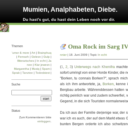
Mumien, Analphabeten, Diebe.
Du hast's gut, du hast dein Leben noch vor dir.
Oma Rock im Sarg I
Themen
'umor & more
|
Art
|
Brainphuq
nnier
| 18. Juni 2009 | Topic
In echt
|
Fernseh
|
Gelesn
|
Gulp
|
Illiterarisches
|
In echt
|
Ja
nee
|
Klar jewesn
|
(
1
,
2
,
3
)
Unterwegs nach Khenifra
machten
Margaretha
|
Musiq
|
Spam
|
sofort umringt von einer Horde Kinder, die 
Sprak
|
Tanztee
|
Todesbiest
|
"Borken, tu connais Borken?", sprach mich 
als ich ihm antwortete, ja,
Borken
, kenne i
Suche
Bergbau arbeite. Währenddessen hatten wir
richtig peinlich war und zudem schwerfiel,
Gegend, in die sich Touristen normalerweise
Status
Da ich aus der Familie derjenige war, der s
Zum Kommentieren bitte
war ich es auch, der auf dem Markt etwas 
einloggen
.
bunten Bergen orderte ich also schwitzen