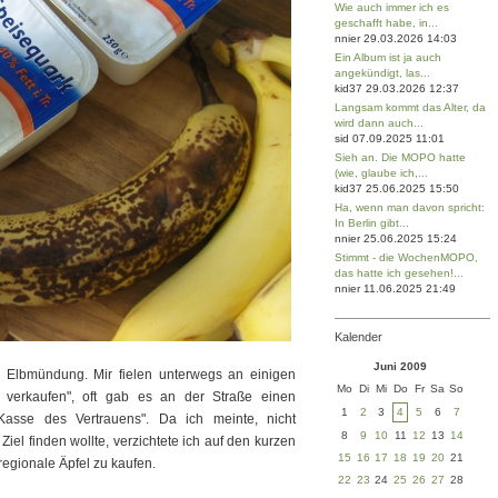
Wie auch immer ich es
geschafft habe, in...
nnier 29.03.2026 14:03
Ein Album ist ja auch
angekündigt, las...
kid37 29.03.2026 12:37
Langsam kommt das Alter, da
wird dann auch...
sid 07.09.2025 11:01
Sieh an. Die MOPO hatte
(wie, glaube ich,...
kid37 25.06.2025 15:50
Ha, wenn man davon spricht:
In Berlin gibt...
nnier 25.06.2025 15:24
Stimmt - die WochenMOPO,
das hatte ich gesehen!...
nnier 11.06.2025 21:49
Kalender
Juni 2009
r Elbmündung. Mir fielen unterwegs an einigen
Mo
Di
Mi
Do
Fr
Sa
So
u verkaufen", oft gab es an der Straße einen
1
2
3
4
5
6
7
Kasse des Vertrauens". Da ich meinte, nicht
8
9
10
11
12
13
14
iel finden wollte, verzichtete ich auf den kurzen
15
16
17
18
19
20
21
regionale Äpfel zu kaufen.
22
23
24
25
26
27
28