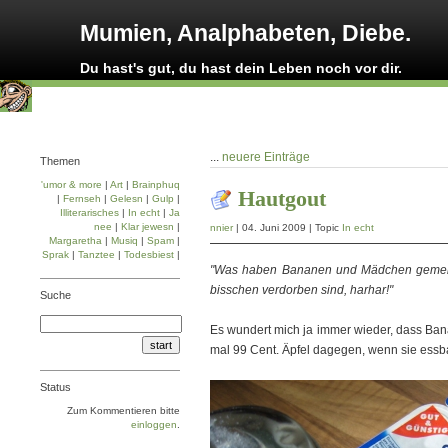
Mumien, Analphabeten, Diebe.
Du hast's gut, du hast dein Leben noch vor dir.
...
neuere Einträge
Themen
'umor & more
|
Art
|
Brainphuq
Hautgout
|
Fernseh
|
Gelesn
|
Gulp
|
Illiterarisches
|
In echt
|
Ja
nee
|
Klar jewesn
|
nnier
| 04. Juni 2009 | Topic
In echt
Margaretha
|
Musiq
|
Spam
|
Sprak
|
Tanztee
|
Todesbiest
|
"Was haben Bananen und Mädchen gemeins
bisschen verdorben sind, harhar!"
Suche
Es wundert mich ja immer wieder, dass Banan
mal 99 Cent. Äpfel dagegen, wenn sie essba
Status
Zum Kommentieren bitte
einloggen
.