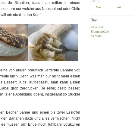
29
30
bsurde Situation, dass man mitten in einem
Mai
Juli
t, sondern nur welche aus Neuseeland oder Chile
ill mir nicht in den Kopf.
Über
Who dis?
Erstgespräch
Kontakt
 eine von außen bräunlich verfärbte Banane vor,
 freute mich. Denn was man pur nicht mehr essen
es Dessert. Kids, aufgepasst!, man kann Essen
abel grob zerdrücken. Je reifer, desto besser,
en (siehe Abbildung oben), insgesamt so Stücker
en Becher Sahne und einen bis zwei Esslöffel
ckten Bananen dazu und alles vermischen. Nicht
nn es müssen am Ende noch fühlbare Strukturen