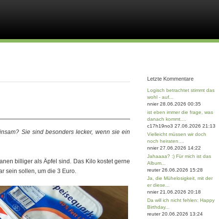
Letzte Kommentare
Logisch betrachtet stimmt das
wohl - auf...
nnier 28.06.2026 00:35
ist eben immer die frage, was
danach kommt....
c17h19no3 27.06.2026 21:13
am? Sie sind besonders lecker, wenn sie ein
Vielleicht müssen wir doch
noch heiraten....
nnier 27.06.2026 14:22
Jahaaaa? :) Für mich ist das
en billiger als Äpfel sind. Das Kilo kostet gerne
Album...
reuter 26.06.2026 15:28
r sein sollen, um die 3 Euro.
Ja, die Mühelosigkeit, mit der
er diese...
nnier 21.06.2026 20:18
Da will ich nicht fehlen: Happy
Birthday...
reuter 20.06.2026 13:24