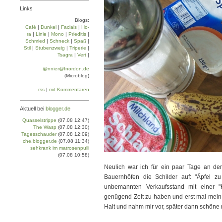
Links
Blogs:
Café
|
Dun­kel
|
Facials
|
Ho­
ra
|
Linie
|
Mo­no
|
Prie­di­tis
|
Schmied
|
Schneck
|
Spaß
|
Stil
|
Stu­ben­zweig
|
Tri­pe­rie
|
Tsa­gra
|
Vert
|
@nnier@fnordon.de
(Microblog)
rss
|
mit Kommentaren
Aktuell bei
blogger.de
Quasselstrippe
(07.08 12:47)
The Wasp
(07.08 12:30)
Tagesschauder
(07.08 12:09)
che.blogger.de
(07.08 11:34)
sehkrank im matrosenpulli
(07.08 10:58)
Neulich war ich für ein paar Tage an de
Bauernhöfen die Schilder auf: "Äpfel z
unbemannten Verkaufsstand mit einer "
genügend Zeit zu haben und erst mal mein Z
Halt und nahm mir vor, später dann schöne 