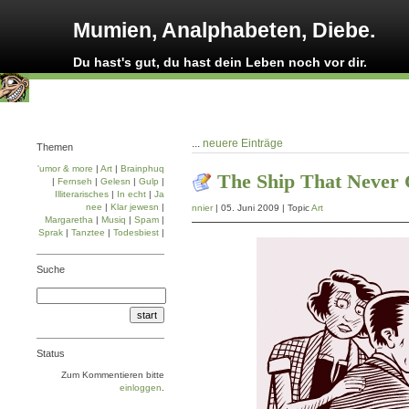
Mumien, Analphabeten, Diebe.
Du hast's gut, du hast dein Leben noch vor dir.
...
neuere Einträge
Themen
'umor & more
|
Art
|
Brainphuq
The Ship That Never
|
Fernseh
|
Gelesn
|
Gulp
|
Illiterarisches
|
In echt
|
Ja
nee
|
Klar jewesn
|
nnier
| 05. Juni 2009 | Topic
Art
Margaretha
|
Musiq
|
Spam
|
Sprak
|
Tanztee
|
Todesbiest
|
Suche
Status
Zum Kommentieren bitte
einloggen
.