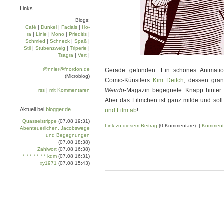
Links
Blogs:
Café
|
Dun­kel
|
Facials
|
Ho­
ra
|
Linie
|
Mo­no
|
Prie­di­tis
|
Schmied
|
Schneck
|
Spaß
|
Stil
|
Stu­ben­zweig
|
Tri­pe­rie
|
Tsa­gra
|
Vert
|
@nnier@fnordon.de
Gerade gefunden: Ein schönes Animatio
(Microblog)
Comic-Künstlers
Kim Deitch
, dessen gra
Weirdo
-Magazin begegnete. Knapp hinter 
rss
|
mit Kommentaren
Aber das Filmchen ist ganz milde und so
Aktuell bei
blogger.de
und Film ab
!
Quasselstrippe
(07.08 19:31)
Link zu diesem Beitrag
(0 Kommentare) |
Komment
Abenteuerlichen, Jacobswege
und Begegnungen
(07.08 18:38)
Zahlwort
(07.08 16:38)
* * * * * * * kdm
(07.08 16:31)
xy1971
(07.08 15:43)