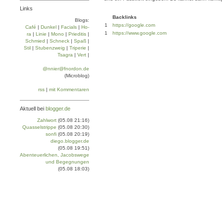
Links
Backlinks
Blogs:
1
https://google.com
Café
|
Dun­kel
|
Facials
|
Ho­
1
https://www.google.com
ra
|
Linie
|
Mo­no
|
Prie­di­tis
|
Schmied
|
Schneck
|
Spaß
|
Stil
|
Stu­ben­zweig
|
Tri­pe­rie
|
Tsa­gra
|
Vert
|
@nnier@fnordon.de
(Microblog)
rss
|
mit Kommentaren
Aktuell bei
blogger.de
Zahlwort
(05.08 21:16)
Quasselstrippe
(05.08 20:30)
sonfi
(05.08 20:19)
diego.blogger.de
(05.08 19:51)
Abenteuerlichen, Jacobswege
und Begegnungen
(05.08 18:03)