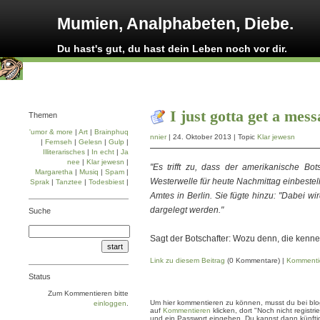
Mumien, Analphabeten, Diebe.
Du hast's gut, du hast dein Leben noch vor dir.
I just gotta get a mes
Themen
'umor & more
|
Art
|
Brainphuq
nnier
| 24. Oktober 2013 | Topic
Klar jewesn
|
Fernseh
|
Gelesn
|
Gulp
|
Illiterarisches
|
In echt
|
Ja
nee
|
Klar jewesn
|
"Es trifft zu, dass der amerikanische Bo
Margaretha
|
Musiq
|
Spam
|
Westerwelle für heute Nachmittag einbestel
Sprak
|
Tanztee
|
Todesbiest
|
Amtes in Berlin. Sie fügte hinzu: "Dabei w
dargelegt werden."
Suche
Sagt der Botschafter: Wozu denn, die kennen
Link zu diesem Beitrag
(0 Kommentare) |
Kommenti
Status
Zum Kommentieren bitte
Um hier kommentieren zu können, musst du bei blogg
einloggen
.
auf
Kommentieren
klicken, dort "Noch nicht regis
und ein Passwort eingeben. Du kannst dann künftig