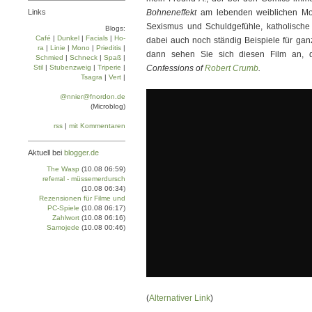
Links
Bohneneffekt
am lebenden weiblichen Mod
Sexismus und Schuldgefühle, katholische
Blogs:
Café
|
Dun­kel
|
Facials
|
Ho­
dabei auch noch ständig Beispiele für ga
ra
|
Linie
|
Mo­no
|
Prie­di­tis
|
dann sehen Sie sich diesen Film an, 
Schmied
|
Schneck
|
Spaß
|
Stil
|
Stu­ben­zweig
|
Tri­pe­rie
|
Confessions of
Robert Crumb
.
Tsa­gra
|
Vert
|
@nnier@fnordon.de
(Microblog)
rss
|
mit Kommentaren
Aktuell bei
blogger.de
The Wasp
(10.08 06:59)
referral - müssemerdursch
(10.08 06:34)
Rezensionen für Filme und
PC-Spiele
(10.08 06:17)
Zahlwort
(10.08 06:16)
Samojede
(10.08 00:46)
(
Alternativer Link
)