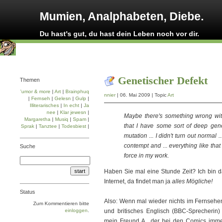
Mumien, Analphabeten, Diebe.
Du hast's gut, du hast dein Leben noch vor dir.
Genetischer Defekt
Themen
'umor & more
|
Art
|
Brainphuq
nnier
| 06. Mai 2009 | Topic
Art
|
Fernseh
|
Gelesn
|
Gulp
|
Illiterarisches
|
In echt
|
Ja
nee
|
Klar jewesn
|
Maybe there's something wrong with 
Margaretha
|
Musiq
|
Spam
|
that I have some sort of deep gene
Sprak
|
Tanztee
|
Todesbiest
|
mutation ... I didn't turn out normal 
contempt and ... everything like that .
Suche
force in my work.
Haben Sie mal eine Stunde Zeit? Ich bin d
Internet, da findet man ja
alles Mögliche!
Status
Also: Wenn mal wieder nichts im Fernsehe
Zum Kommentieren bitte
einloggen
.
und britisches Englisch (BBC-Sprecherin
mein Freund A., der bei den Comics imme