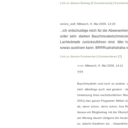
Link zu diesem Beitrag
(
3 Kommentare
) |
Kommenti
venice_wolf, Mittwoch, 6. Mai 2009, 13:29
...ich entschuldige mich für die Abwesenhe
unter sehr starken Bauchmuskelschmerzen
Lachkrämpfe zurückzuführen sind. Wer h
sowas auslösen kann. BRRRuahahahaha vo
Link zu diesem Kommentar
|
Kommentieren
[
?
]
nnier
, Mittwoch, 6. Mai 2009, 14:11
???
Bauchmuskeln und noch so andere, von
mich allerdings auch seit gestern - d
Umsetzung ihres nachdrücklichen Wun
2001) das ganze Programm: Möbel rü
ab, wenn schon, denn schon. Aus Ro
daraus ein Blogbeitrag mit der Übers
am Montag dauert übrigens bis heute
zu, wäscht Gardinen etc. - körperlich