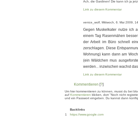
Ach, die Gardinen! Die kann ich ja jetz
Link zu diesem Kommentar
venice_wolf, Mittwoch, 6. Mai 2009, 1
Gegen Muskelkater nutze ich auc
einem Tag Rasenmähen besser s
der Arbeit im Büro schnell ei
zerschlagen. Diese Entspannun
Wohnung) kann dann am Woche
(ein Wäldchen mus ausgeforste
werden... inzwischen wachst das 
Link zu diesem Kommentar
Kommentieren
[
?
]
Um hier kommentieren zu können, musst du bei blogg
auf
Kommentieren
klicken, dort "Noch nicht regis
und ein Passwort eingeben. Du kannst dann künftig
Backlinks
1
https://www.google.com