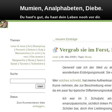
Mumien, Analphabeten, Diebe.
Du hast's gut, du hast dein Leben noch vor dir.
...
neuere Einträge
Themen
'umor & more
|
Art
|
Brainphuq
Vergrab sie im Forst,
|
Fernseh
|
Gelesn
|
Gulp
|
Illiterarisches
|
In echt
|
Ja
nee
|
Klar jewesn
|
nnier
| 28. Mai 2009 | Topic
Musiq
Margaretha
|
Musiq
|
Spam
|
Sprak
|
Tanztee
|
Todesbiest
|
Generell rate ich der Welt zu d
wunderbare Erübrigungsmusik: Sie er
Suche
Wer
solches schreibt
, hat meine Aufmerksa
Kurve nehmen, die zur Beschreibung einer 
da ein paar faz-typische Diffamierungsvok
Status
Ich war im 3. Schuljahr, als
Zum Kommentieren bitte
emanzipatorische, sichtlich linken Po
einloggen
.
Schüler bat, doch ihre Lieblingssin