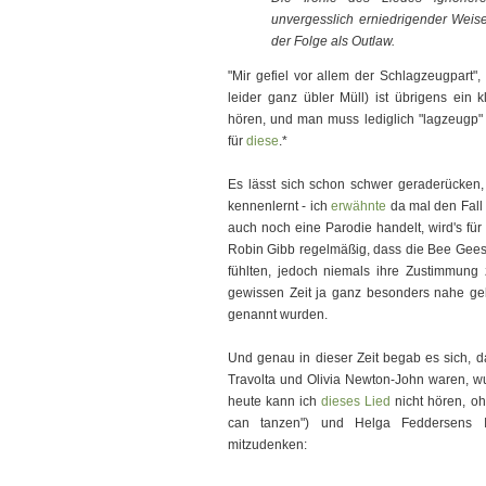
unvergesslich erniedrigender Weise
der Folge als Outlaw.
"Mir gefiel vor allem der Schlagzeugpart",
leider ganz übler Müll) ist übrigens ein k
hören, und man muss lediglich "lagzeugp" 
für
diese
.*
Es lässt sich schon schwer geraderücken
kennenlernt - ich
erwähnte
da mal den Fal
auch noch eine Parodie handelt, wird's für
Robin Gibb regelmäßig, dass die Bee Gees 
fühlten, jedoch niemals ihre Zustimmung 
gewissen Zeit ja ganz besonders nahe gel
genannt wurden.
Und genau in dieser Zeit begab es sich, da
Travolta und Olivia Newton-John waren, wu
heute kann ich
dieses Lied
nicht hören, ohn
can tanzen") und Helga Feddersens In
mitzudenken: