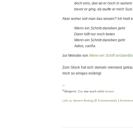
doch eins, das tat er noch in seinem
bevor er ging, da taufte er mich Susi.
Aber woher soll man das wissen? Ich hielt 
Wenn ein Schnitt daneben geht
Dann hilft nur noch beten
Wenn ein Schnitt daneben geht
Adios, cariña
zur Melodie von
Wenn ein Schiff vorüberfäh
Zum Glück hat sich damals niemand getraut,
mich so einiges erübrigt.
--
*
Übrigens:
Das
war auch nicht
besser
.
Link zu diesem Beitrag
(
5 Kommentare
) |
Komment