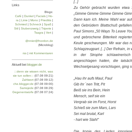
[...]
Links
Zu Gehör gebracht wurden etwa 
Blogs:
„Gimme Gimme Gimme Gimme Gimme
Café
|
Dun­kel
|
Facials
|
Ho­
Dann kam ich. Meine Wahl war auf 
ra
|
Linie
|
Mo­no
|
Prie­di­tis
|
Schmied
|
Schneck
|
Spaß
|
den Gebrüdern Blattschuß gefallen
Stil
|
Stu­ben­zweig
|
Tri­pe­rie
|
Paul Simons „50 Ways To Leave Your
Tsa­gra
|
Vert
|
und gebrochene Bitterkeit regiert
@nnier@fnordon.de
Keule geschwungen. Mir war das nich
(Microblog)
Schlagzeugpart. [...] Der Refrain, 
rss
|
mit Kommentaren
in der Strophe schlawinerisc
angeschlagen hatten, die tatsä
Aktuell bei
blogger.de
Wechselgesang vorschlugen, ging s
:::denn sie wissen nicht, was
sie tun sollen:::
(07.08 09:21)
„Hau ihr aufs Maul, Paul
Zahlwort
(07.08 09:12)
che.blogger.de
(07.08 09:00)
Gib ihr `nen Tritt, Pit
Samojede
(07.08 08:29)
Beiß sie ins Bein, Hein
Gegenentwürfe
(07.08 07:24)
Mensch, seif sie ein
Vergrab sie im Forst, Horst
Schieß sie zum Mars, Lars
Sei mal brutal, Karl
- hart wie Stahl"
Die Ironie des Liedes ignorie