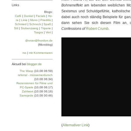
Links
Bohneneffekt
am lebenden weiblichen Mod
Sexismus und Schuldgefühle, katholische
Blogs:
Café
|
Dun­kel
|
Facials
|
Ho­
dabei auch noch ständig Beispiele für ga
ra
|
Linie
|
Mo­no
|
Prie­di­tis
|
dann sehen Sie sich diesen Film an, 
Schmied
|
Schneck
|
Spaß
|
Stil
|
Stu­ben­zweig
|
Tri­pe­rie
|
Confessions of
Robert Crumb
.
Tsa­gra
|
Vert
|
@nnier@fnordon.de
(Microblog)
rss
|
mit Kommentaren
Aktuell bei
blogger.de
The Wasp
(10.08 06:59)
referral - müssemerdursch
(10.08 06:34)
Rezensionen für Filme und
PC-Spiele
(10.08 06:17)
Zahlwort
(10.08 06:16)
Samojede
(10.08 00:46)
(
Alternativer Link
)