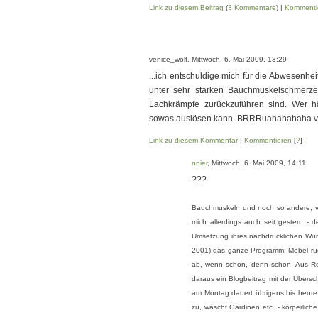
Link zu diesem Beitrag
(
3 Kommentare
) |
Kommenti
venice_wolf, Mittwoch, 6. Mai 2009, 13:29
...ich entschuldige mich für die Abwesenhe
unter sehr starken Bauchmuskelschmerzen
Lachkrämpfe zurückzuführen sind. Wer h
sowas auslösen kann. BRRRuahahahaha vo
Link zu diesem Kommentar
|
Kommentieren
[
?
]
nnier
, Mittwoch, 6. Mai 2009, 14:11
???
Bauchmuskeln und noch so andere, von
mich allerdings auch seit gestern - d
Umsetzung ihres nachdrücklichen Wun
2001) das ganze Programm: Möbel rü
ab, wenn schon, denn schon. Aus Ro
daraus ein Blogbeitrag mit der Übers
am Montag dauert übrigens bis heute
zu, wäscht Gardinen etc. - körperlich