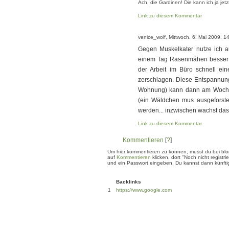
Ach, die Gardinen! Die kann ich ja jetz
Link zu diesem Kommentar
venice_wolf, Mittwoch, 6. Mai 2009, 1
Gegen Muskelkater nutze ich auc
einem Tag Rasenmähen besser s
der Arbeit im Büro schnell ei
zerschlagen. Diese Entspannun
Wohnung) kann dann am Woche
(ein Wäldchen mus ausgeforste
werden... inzwischen wachst das 
Link zu diesem Kommentar
Kommentieren
[
?
]
Um hier kommentieren zu können, musst du bei blogg
auf
Kommentieren
klicken, dort "Noch nicht regis
und ein Passwort eingeben. Du kannst dann künftig
Backlinks
1
https://www.google.com