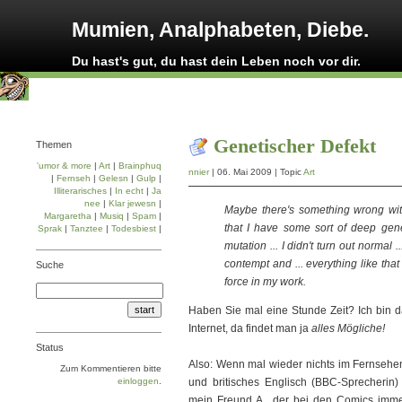
Mumien, Analphabeten, Diebe.
Du hast's gut, du hast dein Leben noch vor dir.
Genetischer Defekt
Themen
'umor & more
|
Art
|
Brainphuq
nnier
| 06. Mai 2009 | Topic
Art
|
Fernseh
|
Gelesn
|
Gulp
|
Illiterarisches
|
In echt
|
Ja
nee
|
Klar jewesn
|
Maybe there's something wrong with 
Margaretha
|
Musiq
|
Spam
|
that I have some sort of deep gene
Sprak
|
Tanztee
|
Todesbiest
|
mutation ... I didn't turn out normal 
contempt and ... everything like that .
Suche
force in my work.
Haben Sie mal eine Stunde Zeit? Ich bin d
Internet, da findet man ja
alles Mögliche!
Status
Also: Wenn mal wieder nichts im Fernsehe
Zum Kommentieren bitte
einloggen
.
und britisches Englisch (BBC-Sprecherin
mein Freund A., der bei den Comics imme