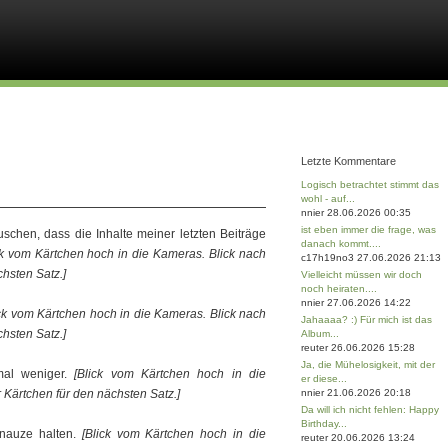
Letzte Kommentare
Logisch betrachtet stimmt das
wohl - auf...
nnier 28.06.2026 00:35
ist eben immer die frage, was
schen, dass die Inhalte meiner letzten Beiträge
danach kommt....
ck vom Kärtchen hoch in die Kameras. Blick nach
c17h19no3 27.06.2026 21:13
hsten Satz.]
Vielleicht müssen wir doch
noch heiraten....
nnier 27.06.2026 14:22
ick vom Kärtchen hoch in die Kameras. Blick nach
Jahaaaa? :) Für mich ist das
hsten Satz.]
Album...
reuter 26.06.2026 15:28
Ja, die Mühelosigkeit, mit der
mal weniger.
[Blick vom Kärtchen hoch in die
er diese...
 Kärtchen für den nächsten Satz.]
nnier 21.06.2026 20:18
Da will ich nicht fehlen: Happy
Birthday...
hnauze halten.
[Blick vom Kärtchen hoch in die
reuter 20.06.2026 13:24