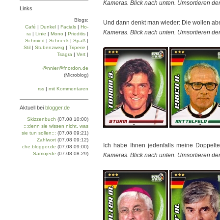
Kameras. Blick nach unten. Umsortieren der
Links
Blogs:
Und dann denkt man wieder: Die wollen ab
Café
|
Dun­kel
|
Facials
|
Ho­
Kameras. Blick nach unten. Umsortieren der
ra
|
Linie
|
Mo­no
|
Prie­di­tis
|
Schmied
|
Schneck
|
Spaß
|
Stil
|
Stu­ben­zweig
|
Tri­pe­rie
|
Tsa­gra
|
Vert
|
@nnier@fnordon.de
(Microblog)
rss
|
mit Kommentaren
Aktuell bei
blogger.de
Skizzenbuch
(07.08 10:00)
:::denn sie wissen nicht, was
sie tun sollen:::
(07.08 09:21)
Zahlwort
(07.08 09:12)
Ich habe Ihnen jedenfalls meine Doppelt
che.blogger.de
(07.08 09:00)
Samojede
(07.08 08:29)
Kameras. Blick nach unten. Umsortieren der