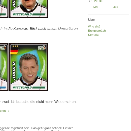
28
29
30
Mai
Juli
Über
Who dis?
ch in die Kameras. Blick nach unten. Umsortieren
Erstgespräch
Kontakt
 zwei. Ich brauche die nicht mehr. Wiedersehen.
eren
[
?
]
er.de registriert sein. Das geht ganz schnell: Einfach