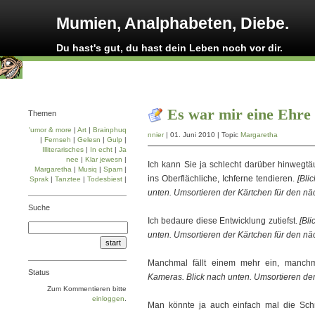
Mumien, Analphabeten, Diebe.
Du hast's gut, du hast dein Leben noch vor dir.
Es war mir eine Ehre
Themen
'umor & more
|
Art
|
Brainphuq
nnier
| 01. Juni 2010 | Topic
Margaretha
|
Fernseh
|
Gelesn
|
Gulp
|
Illiterarisches
|
In echt
|
Ja
nee
|
Klar jewesn
|
Ich kann Sie ja schlecht darüber hinwegtäu
Margaretha
|
Musiq
|
Spam
|
ins Oberflächliche, Ichferne tendieren.
[Bli
Sprak
|
Tanztee
|
Todesbiest
|
unten. Umsortieren der Kärtchen für den näc
Suche
Ich bedaure diese Entwicklung zutiefst.
[Bl
unten. Umsortieren der Kärtchen für den näc
Manchmal fällt einem mehr ein, manch
Status
Kameras. Blick nach unten. Umsortieren der
Zum Kommentieren bitte
einloggen
.
Man könnte ja auch einfach mal die Sc