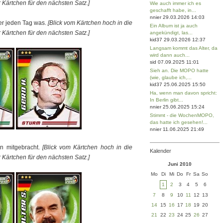
 Kärtchen für den nächsten Satz.]
Wie auch immer ich es
geschafft habe, in...
nnier 29.03.2026 14:03
er jeden Tag was.
[Blick vom Kärtchen hoch in die
Ein Album ist ja auch
 Kärtchen für den nächsten Satz.]
angekündigt, las...
kid37 29.03.2026 12:37
Langsam kommt das Alter, da
wird dann auch...
sid 07.09.2025 11:01
Sieh an. Die MOPO hatte
(wie, glaube ich,...
kid37 25.06.2025 15:50
Ha, wenn man davon spricht:
In Berlin gibt...
nnier 25.06.2025 15:24
Stimmt - die WochenMOPO,
das hatte ich gesehen!...
nnier 11.06.2025 21:49
en mitgebracht.
[Blick vom Kärtchen hoch in die
Kalender
 Kärtchen für den nächsten Satz.]
Juni 2010
Mo
Di
Mi
Do
Fr
Sa
So
1
2
3
4
5
6
7
8
9
10
11
12
13
14
15
16
17
18
19
20
21
22
23
24
25
26
27