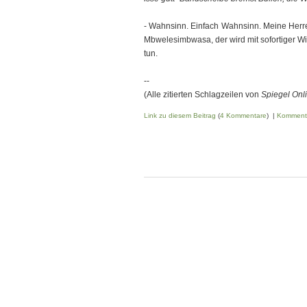
- Wahnsinn. Einfach Wahnsinn. Meine Herren
Mbwele­sim­bwa­sa, der wird mit sofortiger 
tun.
--
(Alle zitierten Schlagzeilen von
Spiegel Onl
Link zu diesem Beitrag
(
4 Kommentare
) |
Komment