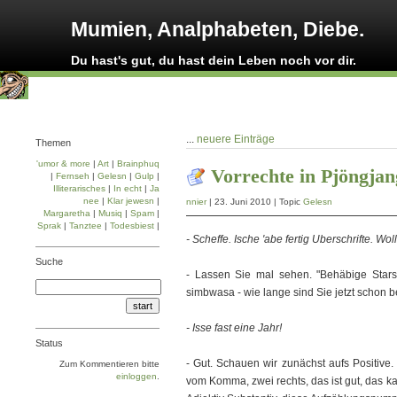
Mumien, Analphabeten, Diebe.
Du hast's gut, du hast dein Leben noch vor dir.
...
neuere Einträge
Themen
'umor & more
|
Art
|
Brainphuq
Vorrechte in Pjöngjan
|
Fernseh
|
Gelesn
|
Gulp
|
Illiterarisches
|
In echt
|
Ja
nee
|
Klar jewesn
|
nnier
| 23. Juni 2010 | Topic
Gelesn
Margaretha
|
Musiq
|
Spam
|
Sprak
|
Tanztee
|
Todesbiest
|
- Scheffe. Ische 'abe fertig Uberschrifte. Wol
Suche
- Lassen Sie mal sehen. "Behäbige Stars,
simbwasa - wie lange sind Sie jetzt schon b
- Isse fast eine Jahr!
Status
- Gut. Schauen wir zunächst aufs Positive.
Zum Kommentieren bitte
einloggen
.
vom Komma, zwei rechts, das ist gut, das k