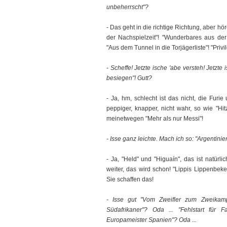
unbeherrscht"?
- Das geht in die richtige Richtung, aber h
der Nachspielzeit"! "Wunderbares aus der
"Aus dem Tunnel in die Torjägerliste"! "Privi
- Scheffe! Jetzte ische 'abe versteh! Jetzt
besiegen"! Gutt?
- Ja, hm, schlecht ist das nicht, die Furie
peppiger, knapper, nicht wahr, so wie "Hit
meinetwegen "Mehr als nur Messi"!
- Isse ganz leichte. Mach ich so: "Argentinie
- Ja, "Held" und "Higuaín", das ist natürl
weiter, das wird schon! "Lippis Lippenbeke
Sie schaffen das!
- Isse gut "Vom Zweifler zum Zweikamp
Südafrikaner"? Oda ... "Fehlstart für F
Europameister Spanien"? Oda ...