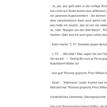
- Ja, jah, das geht alles in die richtige R
also nicht auf Teufel-komm-raus alliteriere
ein gewisses Augenzwinkern - Sie können i
aber zwischendurch dann auch gerne mal "Tr
was hatte ich neulich, das ist von mir sel
he, oder "Bangen um den Ball-Baron", "
Sachen. Oder was ich auch ganz schön fand:
- Kann mache "1. FC Slowakei gegen Borus
- 1. FC ... Wie bitte? Was sagen Sie da? Das 
Slo-wa-kei / Gehng-Bo-russ-ja-Pa-ra-gu
Naturtalent! Weiter so!
- Isse gutt "Rooney grapscht, Prinz William k
- Boah ... Wahnsinn! Leute! Kommt mal he
fabriziert hat: "Rooney grapscht, Prinz Willia
(Undeutliches Gemurmel, Staungeräusche, da
Isse gutt "Bandscheibe bremst Buffon, die