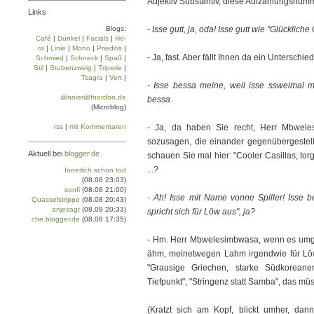
Adjektiv Substantiv, diese Aufzählungsnumm
Links
Blogs:
- Isse gutt, ja, oda! Isse gutt wie "Glückliche G
Café
|
Dun­kel
|
Facials
|
Ho­
ra
|
Linie
|
Mo­no
|
Prie­di­tis
|
- Ja, fast. Aber fällt Ihnen da ein Unterschie
Schmied
|
Schneck
|
Spaß
|
Stil
|
Stu­ben­zweig
|
Tri­pe­rie
|
Tsa­gra
|
Vert
|
- Isse bessa meine, weil isse ssweimal m
@nnier@fnordon.de
bessa.
(Microblog)
rss
|
mit Kommentaren
- Ja, da haben Sie recht, Herr Mbwele­
sozusagen, die einander gegenübergestell
Aktuell bei
blogger.de
schauen Sie mal hier: "Cooler Casillas, torg
...?
Innerlich schon tod
(08.08 23:03)
sonfi
(08.08 21:00)
- Ah! Isse mit Name vonne Spiller! Isse 
Quasselstrippe
(08.08 20:43)
anjesagt
(08.08 20:33)
spricht sich für Löw aus", ja?
che.blogger.de
(08.08 17:35)
- Hm. Herr Mbwelesimbwasa, wenn es umge
ähm, meinetwegen Lahm irgendwie für Löw,
"Grausige Griechen, starke Südkoreaner
Tiefpunkt", "Stringenz statt Samba", das mü
(Kratzt sich am Kopf, blickt umher, dan