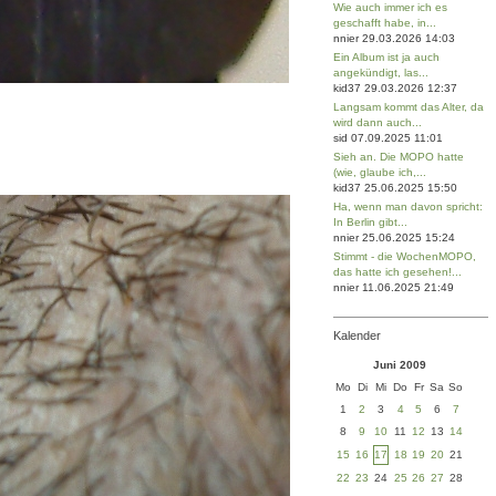
Wie auch immer ich es
geschafft habe, in...
nnier 29.03.2026 14:03
Ein Album ist ja auch
angekündigt, las...
kid37 29.03.2026 12:37
Langsam kommt das Alter, da
wird dann auch...
sid 07.09.2025 11:01
Sieh an. Die MOPO hatte
(wie, glaube ich,...
kid37 25.06.2025 15:50
Ha, wenn man davon spricht:
In Berlin gibt...
nnier 25.06.2025 15:24
Stimmt - die WochenMOPO,
das hatte ich gesehen!...
nnier 11.06.2025 21:49
Kalender
Juni 2009
Mo
Di
Mi
Do
Fr
Sa
So
1
2
3
4
5
6
7
8
9
10
11
12
13
14
15
16
17
18
19
20
21
22
23
24
25
26
27
28