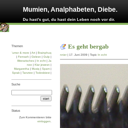
Mumien, Analphabeten, Diebe.
Du hast's gut, du hast dein Leben noch vor dir.
Es geht bergab
Themen
'umor & more
|
Art
|
Brainphuq
nnier
| 17. Juni 2009 | Topic
In echt
|
Fernseh
|
Gelesn
|
Gulp
|
Illiterarisches
|
In echt
|
Ja
nee
|
Klar jewesn
|
Margaretha
|
Musiq
|
Spam
|
Sprak
|
Tanztee
|
Todesbiest
|
Suche
Status
Zum Kommentieren bitte
einloggen
.