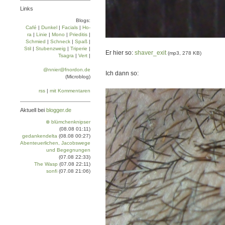
Links
Blogs:
Café
|
Dun­kel
|
Facials
|
Ho­
ra
|
Linie
|
Mo­no
|
Prie­di­tis
|
Schmied
|
Schneck
|
Spaß
|
Stil
|
Stu­ben­zweig
|
Tri­pe­rie
|
Er hier so:
shaver_exit
(mp3, 278 KB)
Tsa­gra
|
Vert
|
@nnier@fnordon.de
Ich dann so:
(Microblog)
rss
|
mit Kommentaren
Aktuell bei
blogger.de
⊗ blümchenknipser
(08.08 01:11)
gedankendelta
(08.08 00:27)
Abenteuerlichen, Jacobswege
und Begegnungen
(07.08 22:33)
The Wasp
(07.08 22:11)
sonfi
(07.08 21:06)