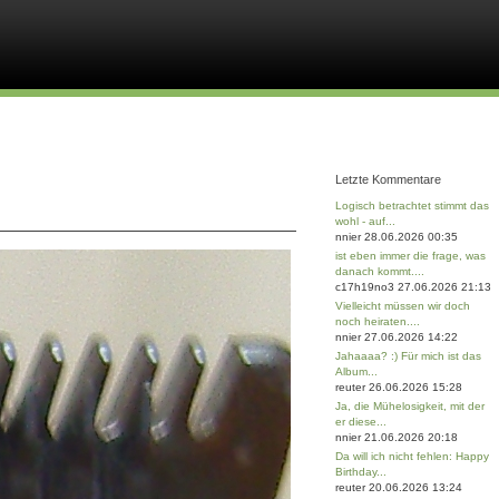
Letzte Kommentare
Logisch betrachtet stimmt das
wohl - auf...
nnier 28.06.2026 00:35
ist eben immer die frage, was
danach kommt....
c17h19no3 27.06.2026 21:13
Vielleicht müssen wir doch
noch heiraten....
nnier 27.06.2026 14:22
Jahaaaa? :) Für mich ist das
Album...
reuter 26.06.2026 15:28
Ja, die Mühelosigkeit, mit der
er diese...
nnier 21.06.2026 20:18
Da will ich nicht fehlen: Happy
Birthday...
reuter 20.06.2026 13:24