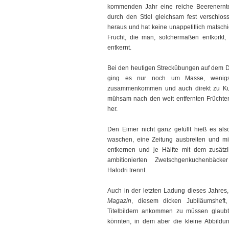
kommenden Jahr eine reiche Beerenernte
durch den Stiel gleichsam fest verschlos
heraus und hat keine unappetitlich matschi
Frucht, die man, solchermaßen entkorkt,
entkernt.
Bei den heutigen Streckübungen auf dem Da
ging es nur noch um Masse, wenigste
zusammenkommen und auch direkt zu Kuch
mühsam nach den weit entfernten Früchten u
her.
Den Eimer nicht ganz gefüllt hieß es also 
waschen, eine Zeitung ausbreiten und mi
entkernen und je Hälfte mit dem zusätzl
ambitionierten Zwetschgenkuchenbäck
Halodri trennt.
Auch in der letzten Ladung dieses Jahres
Magazin
, diesem dicken Jubiläumsheft,
Titelbildern ankommen zu müssen glaubt, 
könnten, in dem aber die kleine Abbildun