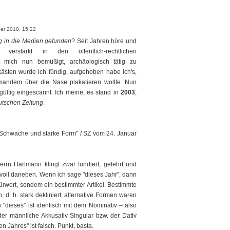
ber 2010, 15:22
ug in die Medien gefunden
? Seit Jahren höre und
verstärkt in den öffentlich-rechtlichen
 mich nun bemüßigt, archäologisch tätig zu
kästen wurde ich fündig, aufgehoben habe ich's,
mandem über die Nase plakatieren wollte. Nun
gültig eingescannt. Ich meine, es stand in
2003
,
tschen Zeitung
.
 "Schwache und starke Form" / SZ vom 24. Januar
errn Hartmann klingt zwar fundiert, gelehrt und
em voll daneben. Wenn ich sage "dieses Jahr", dann
 Fürwort, sondem ein bestimmter Artikel. Bestimmte
, d. h. stark dekliniert; alternative Formen waren
 "dieses" ist identisch mit dem Nominativ – also
 der männliche Akkusativ Singular bzw. der Dativ
en Jahres" ist falsch. Punkt, basta.