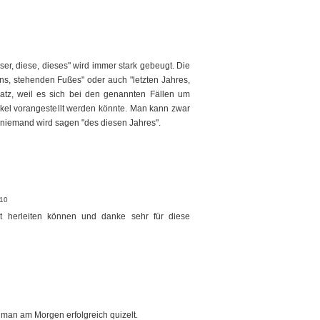
r, diese, dieses" wird immer stark gebeugt. Die
ns, stehenden Fußes" oder auch "letzten Jahres,
latz, weil es sich bei den genannten Fällen um
tikel vorangestellt werden könnte. Man kann zwar
r niemand wird sagen "des diesen Jahres".
:10
ht herleiten können und danke sehr für diese
 man am Morgen erfolgreich quizelt.