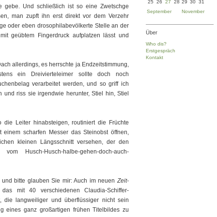
25
26
27
28
29
30
31
 gebe. Und schließlich ist so eine Zwetschge
September
November
sen, man zupft ihn erst direkt vor dem Verzehr
ge oder eben drosophilabevölkerte Stelle an der
Über
 mit geübtem Fingerdruck aufplatzen lässt und
Who dis?
Erstgespräch
Kontakt
ch allerdings, es herrschte ja Endzeitstimmung,
ns ein Dreivierteleimer sollte doch noch
enbelag verarbeitet werden, und so griff ich
nd riss sie irgendwie herunter, Stiel hin, Stiel
die Leiter hinabsteigen, routiniert die Früchte
t einem scharfen Messer das Steinobst öffnen,
ichen kleinen Längsschnitt versehen, der den
er vom Husch-Husch-halbe-gehen-doch-auch-
, und bitte glauben Sie mir: Auch im neuen
Zeit-
 das mit 40 verschiedenen Claudia-Schiffer-
die langweiliger und überflüssiger nicht sein
g eines ganz großartigen frühen Titelbildes zu