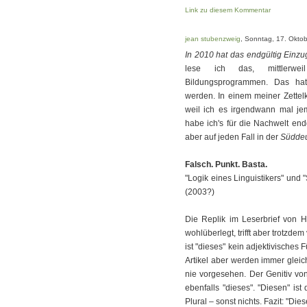
Link zu diesem Kommentar
jean stubenzweig
, Sonntag, 17. Okto
In 2010 hat das endgültig Einz
lese ich das, mittlerweil 
Bildungsprogrammen. Das hat
werden. In einem meiner Zettel
weil ich es irgendwann mal je
habe ich's für die Nachwelt end
aber auf jeden Fall in der
Süddeu
Falsch. Punkt. Basta.
"Logik eines Linguistikers" und
(2003?)
Die Replik im Leserbrief von H
wohlüberlegt, trifft aber trotzd
ist "dieses" kein adjektivisches
Artikel aber werden immer gleich
nie vorgesehen. Der Genitiv von
ebenfalls "dieses". "Diesen" ist
Plural – sonst nichts. Fazit: "Dies