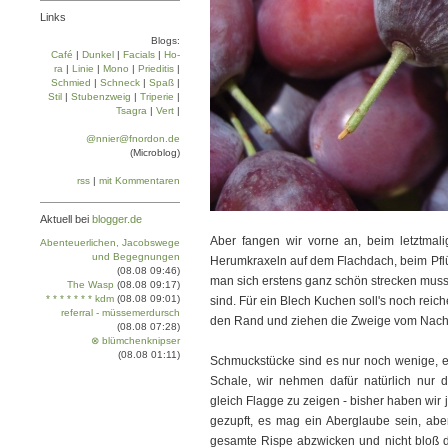
Links
Blogs:
Café
|
Dun­kel
|
Facials
|
Ho­
ra
|
Linie
|
Mo­no
|
Prie­di­tis
|
Schmied
|
Schneck
|
Spaß
|
Stil
|
Stu­ben­zweig
|
Tri­pe­rie
|
Tsa­gra
|
Vert
|
@nnier@fnordon.de
(Microblog)
rss
|
mit Kommentaren
Aktuell bei
blogger.de
Aber fangen wir vorne an, beim letztmali
Abenteuerlichen, Jacobswege
und Begegnungen
Herumkraxeln auf dem Flachdach, beim Pfl
(08.08 09:46)
man sich erstens ganz schön strecken muss 
The Wasp
(08.08 09:17)
* * * * * * * kdm
(08.08 09:01)
sind. Für ein Blech Kuchen soll's noch reic
referral - müssemerdursch
den Rand und ziehen die Zweige vom Nachba
(08.08 07:28)
⊗ blümchenknipser
(08.08 01:11)
Schmuckstücke sind es nur noch wenige, ei
Schale, wir nehmen dafür natürlich nur d
gleich Flagge zu zeigen - bisher haben wir
gezupft, es mag ein Aberglaube sein, ab
gesamte Rispe abzwicken und nicht bloß di