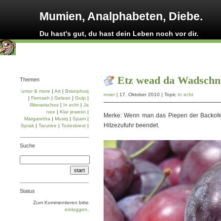
Mumien, Analphabeten, Diebe.
Du hast's gut, du hast dein Leben noch vor dir.
Etz wead da Wadschn
Themen
'umor & more
|
Art
|
Brainphuq
nnier
| 17. Oktober 2010 | Topic
In echt
|
Fernseh
|
Gelesn
|
Gulp
|
Illiterarisches
|
In echt
|
Ja
nee
|
Klar jewesn
|
Merke: Wenn man das Piepen der Backofenu
Margaretha
|
Musiq
|
Spam
|
Hitzezufuhr beendet.
Sprak
|
Tanztee
|
Todesbiest
|
Suche
Status
Zum Kommentieren bitte
einloggen
.