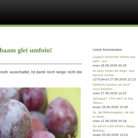
baam glei umfoin!
Letzte Kommentare
Logisch betrachtet stimmt das
wohl - auf...
nnier 28.06.2026 00:35
ist eben immer die frage, was
hr ausschaltet, ist damit noch lange nicht die
danach kommt....
c17h19no3 27.06.2026 21:13
Vielleicht müssen wir doch
noch heiraten....
nnier 27.06.2026 14:22
Jahaaaa? :) Für mich ist das
Album...
reuter 26.06.2026 15:28
Ja, die Mühelosigkeit, mit der
er diese...
nnier 21.06.2026 20:18
Da will ich nicht fehlen: Happy
Birthday...
reuter 20.06.2026 13:24