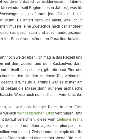
t wurde und das ich verrückterweise im Internet
endwo wieder "seit Beginn diesen Jahres", was für
Zwetschgen dieses Jahres jedenfalls fand sich
r Wurm. Es irritert mich vor allem, weil ich in
rfen musste, eine Zwetschge nach der anderen
ungsfroh aufgeschnitten und auseinandergezogen
zelne Frucht vom störenden Parasiten befallen,
ahr noch weiter üben, ich mag ja das Rezept und
on mit dem Zucker und dem Backpulver, dann
nd bröselt diese hinein, gibt ein paar Eier und
n kurz mit den Händen zu einem Teig verkneten.
 gescheitert, heute allerdings war es bisher am
nd bekam die Masse dann auf eher archaische
haische Weise auch nur leidlich in Form brachte.
gen, da war das belegte Blech in den Ofen
m wirklich
wunderschönen Quiz
vergnügen, und
ht darauf verzichten, diese vom
Leitmayr Franz
gentlich in Ihren Sonntagskaffee plumpsen zu
nofilme war
dieser
). Zwischendurch piepte die Uhr
te das Piepen ab und ging meiner Wege. Die mich