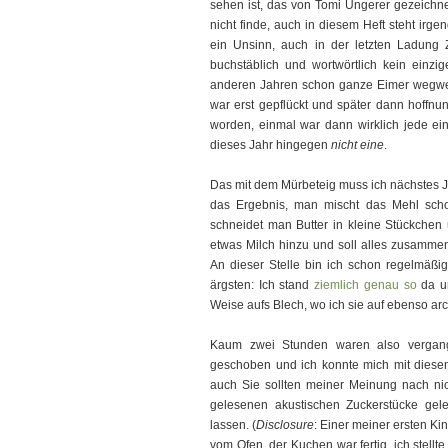
sehen ist, das von Tomi Ungerer gezeichne
nicht finde, auch in diesem Heft steht irg
ein Unsinn, auch in der letzten Ladung 
buchstäblich und wortwörtlich kein einzige
anderen Jahren schon ganze Eimer wegwe
war erst gepflückt und später dann hoffn
worden, einmal war dann wirklich jede ein
dieses Jahr hingegen
nicht eine
.
Das mit dem Mürbeteig muss ich nächstes J
das Ergebnis, man mischt das Mehl sch
schneidet man Butter in kleine Stückchen u
etwas Milch hinzu und soll alles zusamme
An dieser Stelle bin ich schon regelmäßig
ärgsten: Ich stand
ziemlich genau so
da u
Weise aufs Blech, wo ich sie auf ebenso arc
Kaum zwei Stunden waren also vergan
geschoben und ich konnte mich mit diese
auch Sie sollten meiner Meinung nach nic
gelesenen akustischen Zuckerstücke gele
lassen. (
Disclosure
: Einer meiner ersten Ki
vom Ofen, der Kuchen war fertig, ich stell