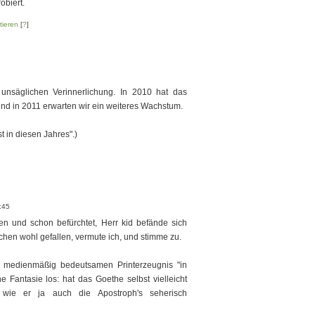
obiert.
ieren
[
?
]
 unsäglichen Verinnerlichung. In 2010 hat das
nd in 2011 erwarten wir ein weiteres Wachstum.
t in diesen Jahres".)
:45
den und schon befürchtet, Herr kid befände sich
oschen wohl gefallen, vermute ich, und stimme zu.
m medienmäßig bedeutsamen Printerzeugnis "in
e Fantasie los: hat das Goethe selbst vielleicht
wie er ja auch die Apostroph's seherisch