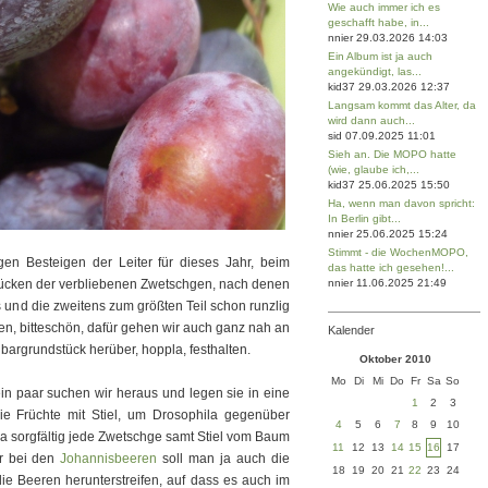
Wie auch immer ich es
geschafft habe, in...
nnier 29.03.2026 14:03
Ein Album ist ja auch
angekündigt, las...
kid37 29.03.2026 12:37
Langsam kommt das Alter, da
wird dann auch...
sid 07.09.2025 11:01
Sieh an. Die MOPO hatte
(wie, glaube ich,...
kid37 25.06.2025 15:50
Ha, wenn man davon spricht:
In Berlin gibt...
nnier 25.06.2025 15:24
Stimmt - die WochenMOPO,
gen Besteigen der Leiter für dieses Jahr, beim
das hatte ich gesehen!...
ücken der verbliebenen Zwetschgen, nach denen
nnier 11.06.2025 21:49
und die zweitens zum größten Teil schon runzlig
hen, bitteschön, dafür gehen wir auch ganz nah an
Kalender
rgrundstück herüber, hoppla, festhalten.
Oktober 2010
Mo
Di
Mi
Do
Fr
Sa
So
n paar suchen wir heraus und legen sie in eine
1
2
3
ie Früchte mit Stiel, um Drosophila gegenüber
4
5
6
7
8
9
10
 ja sorgfältig jede Zwetschge samt Stiel vom Baum
11
12
13
14
15
16
17
er bei den
Johannisbeeren
soll man ja auch die
18
19
20
21
22
23
24
e Beeren herunterstreifen, auf dass es auch im