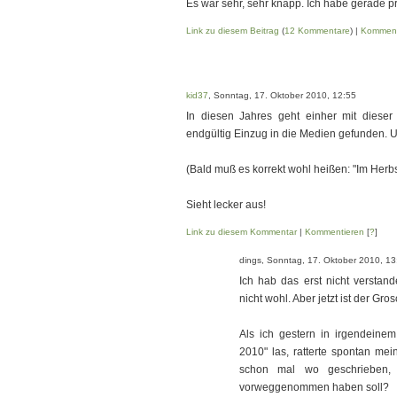
Es war sehr, sehr knapp. Ich habe gerade pr
Link zu diesem Beitrag
(
12 Kommentare
) |
Komment
kid37
, Sonntag, 17. Oktober 2010, 12:55
In diesen Jahres geht einher mit dieser
endgültig Einzug in die Medien gefunden. U
(Bald muß es korrekt wohl heißen: "Im Herbs
Sieht lecker aus!
Link zu diesem Kommentar
|
Kommentieren
[
?
]
dings, Sonntag, 17. Oktober 2010, 13
Ich hab das erst nicht verstan
nicht wohl. Aber jetzt ist der Gr
Als ich gestern in irgendeine
2010" las, ratterte spontan mein
schon mal wo geschrieben, 
vorweggenommen haben soll?