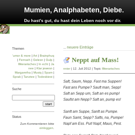
Mumien, Analphabeten, Diebe.
Du hast's gut, du hast dein Leben noch vor dir.
...
neuere Einträge
Themen
'umor & more
|
Art
|
Brainphuq
Neppt auf Mass!
|
Fernseh
|
Gelesn
|
Gulp
|
Illiterarisches
|
In echt
|
Ja
nee
|
Klar jewesn
|
nnier
| 12. Juli 2012 | Topic
Illiterarisches
Margaretha
|
Musiq
|
Spam
|
Sprak
|
Tanztee
|
Todesbiest
|
Saft, Saum, Nepp. Fast ma Suppen!
Fast ans Pumpe? Sauft man, Sepp!
Suche
Saft an Sepp um, Saft an es pump!
Saufst am Nepp? Saft an, pump es!
Sanft am Suppe, Sanft as Pumpe.
Status
Faun Samt, Sepp? Safts, na, Pumpe!
Napf am Ess. Put! Napf, Maus, Pest.
Zum Kommentieren bitte
einloggen
.