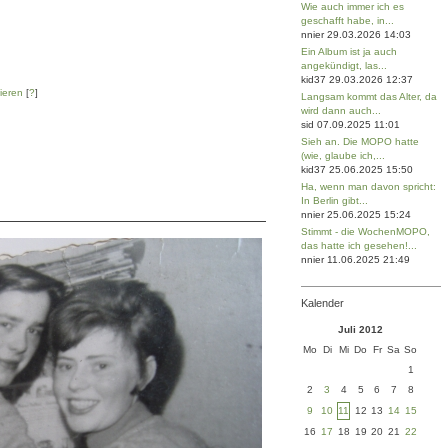
Wie auch immer ich es
geschafft habe, in...
nnier 29.03.2026 14:03
Ein Album ist ja auch
angekündigt, las...
kid37 29.03.2026 12:37
ieren
[
?
]
Langsam kommt das Alter, da
wird dann auch...
sid 07.09.2025 11:01
Sieh an. Die MOPO hatte
(wie, glaube ich,...
kid37 25.06.2025 15:50
Ha, wenn man davon spricht:
In Berlin gibt...
nnier 25.06.2025 15:24
Stimmt - die WochenMOPO,
das hatte ich gesehen!...
nnier 11.06.2025 21:49
Kalender
Juli 2012
Mo
Di
Mi
Do
Fr
Sa
So
1
2
3
4
5
6
7
8
9
10
11
12
13
14
15
16
17
18
19
20
21
22