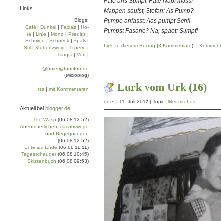
Pate ans Sumpf: Pate Napf muss!
Links
Mappen saufst, Stefan: As Pump?
Blogs:
Pumpe anfasst: Aas pumpt Senf!
Café
|
Dun­kel
|
Facials
|
Ho­
Pumpst Fasane? Na, spaet: Sumpf!
ra
|
Linie
|
Mo­no
|
Prie­di­tis
|
Schmied
|
Schneck
|
Spaß
|
Link zu diesem Beitrag
(
3 Kommentare
) |
Komment
Stil
|
Stu­ben­zweig
|
Tri­pe­rie
|
Tsa­gra
|
Vert
|
@nnier@fnordon.de
(Microblog)
Lurk vom Urk (16)
rss
|
mit Kommentaren
nnier
| 11. Juli 2012 | Topic
Illiterarisches
Aktuell bei
blogger.de
The Wasp
(06.08 12:52)
Abenteuerlichen, Jacobswege
und Begegnungen
(06.08 12:52)
Ente am Ende
(06.08 11:11)
Tagesschauder
(06.08 10:45)
Skizzenbuch
(06.08 09:53)