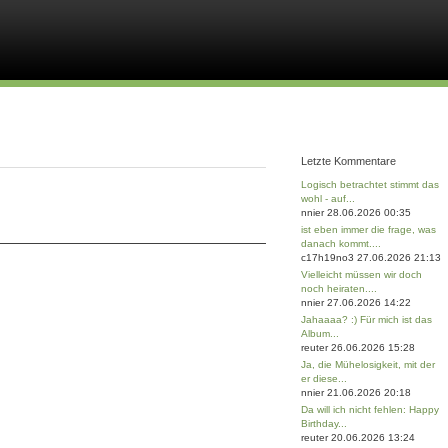
Letzte Kommentare
Logisch betrachtet stimmt das
wohl - auf...
nnier 28.06.2026 00:35
ist eben immer die frage, was
danach kommt....
c17h19no3 27.06.2026 21:13
Vielleicht müssen wir doch
noch heiraten....
nnier 27.06.2026 14:22
Jahaaaa? :) Für mich ist das
Album...
reuter 26.06.2026 15:28
Ja, die Mühelosigkeit, mit der
er diese...
nnier 21.06.2026 20:18
Da will ich nicht fehlen: Happy
Birthday...
reuter 20.06.2026 13:24