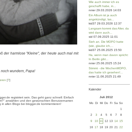
Wie auch immer ich es
geschafft habe, in...
nnier 29.03.2026 14:03
Ein Album ist ja auch
angekündigt, las...
kid37 29.03.2026 12:37
Langsam kommt das Alter, da
wird dann auch...
sid 07.09.2025 11:01
Sieh an. Die MOPO hatte
(wie, glaube ich,...
kid37 25.06.2025 15:50
oß der harmlose "Kleine", der heute auch mal mit
Ha, wenn man davon spricht:
In Berlin gibt...
nnier 25.06.2025 15:24
Stimmt - die WochenMOPO,
ch noch wundern, Papa!
das hatte ich gesehen!...
nnier 11.06.2025 21:49
eren
[
?
]
Kalender
Juli 2012
er.de registriert sein. Das geht ganz schnell: Einfach
triert?" anwählen und den gewünschten Benutzernamen
Mo
Di
Mi
Do
Fr
Sa
So
 in allen Blogs bei blogger.de kommentieren!
1
2
3
4
5
6
7
8
9
10
11
12
13
14
15
16
17
18
19
20
21
22