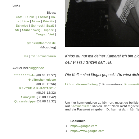
Links
Blogs:
Café
|
Dun­kel
|
Facials
|
Ho­
ra
|
Linie
|
Mo­no
|
Prie­di­tis
|
Schmied
|
Schneck
|
Spaß
|
Stil
|
Stu­ben­zweig
|
Tri­pe­rie
|
Tsa­gra
|
Vert
|
@nnier@fnordon.de
(Microblog)
Knips du nur mit deiner Kamera! Ich bin bl
rss
|
mit Kommentaren
deiner Frau tanzen darf. Ha!
Aktuell bei
blogger.de
Die Koffer sind längst gepackt. Du wirst di
* * * * * * * kdm
(08.08 13:57)
⊗ blümchenknipser
(08.08 12:56)
Link zu diesem Beitrag
(0 Kommentare) |
Kommenti
PSYCHE & PHANTASTIK
(08.08 12:32)
Samojede
(08.08 11:42)
Quasselstrippe
(08.08 11:32)
Um hier kommentieren zu können, musst du bei blogg
auf
Kommentieren
klicken, dort "Noch nicht regis
und ein Passwort eingeben. Du kannst dann künftig
Backlinks
1
https://google.com
1
https://www.google.com