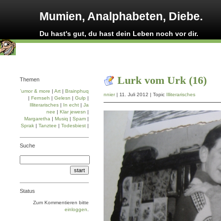
Mumien, Analphabeten, Diebe.
Du hast's gut, du hast dein Leben noch vor dir.
Lurk vom Urk (16)
Themen
'umor & more
|
Art
|
Brainphuq
nnier
| 11. Juli 2012 | Topic
Illiterarisches
|
Fernseh
|
Gelesn
|
Gulp
|
Illiterarisches
|
In echt
|
Ja
nee
|
Klar jewesn
|
Margaretha
|
Musiq
|
Spam
|
Sprak
|
Tanztee
|
Todesbiest
|
Suche
Status
Zum Kommentieren bitte
einloggen
.