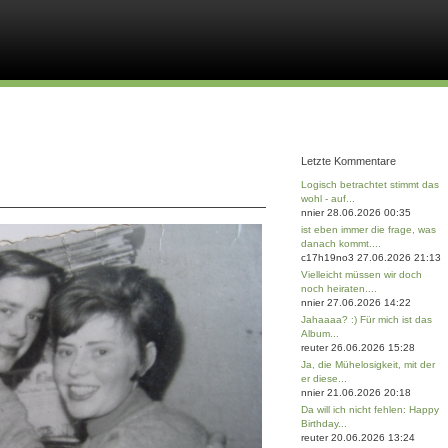
Letzte Kommentare
Logisch betrachtet stimmt das
wohl - auf...
nnier 28.06.2026 00:35
ist eben immer die frage, was
danach kommt....
c17h19no3 27.06.2026 21:13
Vielleicht müssen wir doch
noch heiraten....
nnier 27.06.2026 14:22
Jahaaaa? :) Für mich ist das
Album...
reuter 26.06.2026 15:28
Ja, die Mühelosigkeit, mit der
er diese...
nnier 21.06.2026 20:18
Da will ich nicht fehlen: Happy
Birthday...
reuter 20.06.2026 13:24