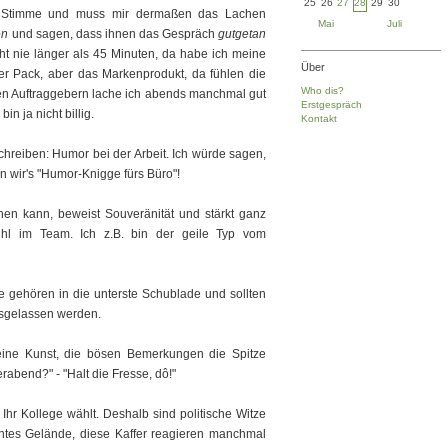
25
26
27
28
29
30
en Stimme und muss mir dermaßen das Lachen
Mai
Juli
en
und sagen, dass ihnen das Gespräch
gutgetan
ht nie länger als 45 Minuten, da habe ich meine
Über
0er Pack, aber das Markenprodukt, da fühlen die
Who dis?
inen Auftraggebern lache ich abends manchmal gut
Erstgespräch
in ja nicht billig.
Kontakt
hreiben: Humor bei der Arbeit. Ich würde sagen,
n wir's "Humor-Knigge fürs Büro"!
hen kann, beweist Souveränität und stärkt ganz
hl im Team. Ich z.B. bin der geile Typ vom
 gehören in die unterste Schublade und sollten
usgelassen werden.
eine Kunst, die bösen Bemerkungen die Spitze
rabend?" - "Halt die Fresse, dô!"
Ihr Kollege wählt. Deshalb sind politische Witze
intes Gelände, diese Kaffer reagieren manchmal