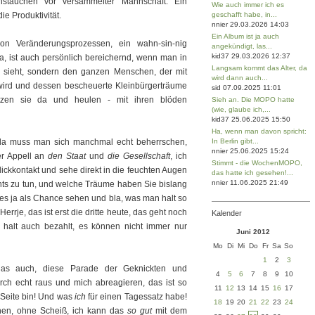
stauchen vor versammelter Mannschaft: Ein
Wie auch immer ich es
die Produktivität.
geschafft habe, in...
nnier 29.03.2026 14:03
Ein Album ist ja auch
von Veränderungsprozessen, ein wahn-sin-nig
angekündigt, las...
kid37 29.03.2026 12:37
bla, ist auch persönlich bereichernd, wenn man in
Langsam kommt das Alter, da
e sieht, sondern den ganzen Menschen, der mit
wird dann auch...
 wird und dessen bescheuerte Kleinbürgerträume
sid 07.09.2025 11:01
itzen sie da und heulen - mit ihren blöden
Sieh an. Die MOPO hatte
(wie, glaube ich,...
kid37 25.06.2025 15:50
Ha, wenn man davon spricht:
 da muss man sich manchmal echt beherrschen,
In Berlin gibt...
nnier 25.06.2025 15:24
er Appell an
den Staat
und
die Gesellschaft
, ich
Stimmt - die WochenMOPO,
lickkontakt und sehe direkt in die feuchten Augen
das hatte ich gesehen!...
nnier 11.06.2025 21:49
hts zu tun, und welche Träume haben Sie bislang
ie es ja als Chance sehen und bla, was man halt so
rrje, das ist erst die dritte heute, das geht noch
Kalender
halt auch bezahlt, es können nicht immer nur
Juni 2012
Mo
Di
Mi
Do
Fr
Sa
So
1
2
3
das auch, diese Parade der Geknickten und
4
5
6
7
8
9
10
ch echt raus und mich abreagieren, das ist so
11
12
13
14
15
16
17
 Seite bin! Und was
ich
für einen Tagessatz habe!
18
19
20
21
22
23
24
n, ohne Scheiß, ich kann das
so gut
mit dem