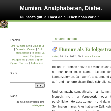
Mumien, Analphabeten, Diebe.
Du hast's gut, du hast dein Leben noch vor dir.
...
neuere Einträge
Themen
'umor & more
|
Art
|
Brainphuq
Humor als Erfolgsstra
|
Fernseh
|
Gelesn
|
Gulp
|
Illiterarisches
|
In echt
|
Ja
nee
|
Klar jewesn
|
nnier
| 28. Juni 2012 | Topic
'umor & more
Margaretha
|
Musiq
|
Spam
|
Sprak
|
Tanztee
|
Todesbiest
|
Bei uns in Bremen heißen die Monate: Januar, F
ha, ha! nnier mein Name, Experte für
Suche
kennenzulernen. Ja - wenn's anstrengend wi
auf - und man erreicht am Ende schneller s
Und es macht sympathisch, man kommt m
Status
Mensch, nicht nur Vorgesetzter oder Ch
persönlichen Herabsetzungen - und dann 
Zum Kommentieren bitte
einloggen
.
Seminaren immer: Alles hat seine Zeit. Kei