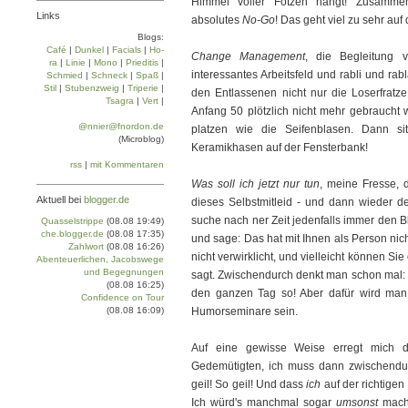
Himmel voller Fotzen hängt! Zusammen
Links
absolutes
No-Go
! Das geht viel zu sehr auf 
Blogs:
Café
|
Dun­kel
|
Facials
|
Ho­
Change Management
, die Begleitung 
ra
|
Linie
|
Mo­no
|
Prie­di­tis
|
interessantes Arbeitsfeld und rabli und ra
Schmied
|
Schneck
|
Spaß
|
Stil
|
Stu­ben­zweig
|
Tri­pe­rie
|
den Entlassenen nicht nur die Loserfratz
Tsa­gra
|
Vert
|
Anfang 50 plötzlich nicht mehr gebraucht
@nnier@fnordon.de
platzen wie die Seifenblasen. Dann s
(Microblog)
Keramikhasen auf der Fensterbank!
rss
|
mit Kommentaren
Was soll ich jetzt nur tun
, meine Fresse,
Aktuell bei
blogger.de
dieses Selbstmitleid - und dann wieder d
suche nach ner Zeit jedenfalls immer den B
Quasselstrippe
(08.08 19:49)
che.blogger.de
(08.08 17:35)
und sage: Das hat mit Ihnen als Person nic
Zahlwort
(08.08 16:26)
nicht verwirklicht, und vielleicht können S
Abenteuerlichen, Jacobswege
und Begegnungen
sagt. Zwischendurch denkt man schon mal: He
(08.08 16:25)
den ganzen Tag so! Aber dafür wird man 
Confidence on Tour
(08.08 16:09)
Humorseminare sein.
Auf eine gewisse Weise erregt mich 
Gedemütigten, ich muss dann zwischendur
geil! So geil! Und dass
ich
auf der richtigen
Ich würd's manchmal sogar
umsonst
mache