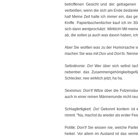
betroffenen Gesicht und der getragen
verbeißen, wenn die sich am Ende
bedank
hat! Meine Zeit halte ich
immer
ein, das ge
Kniffe. Papiertaschentücher kauf ich im 3
sich dann
wertgeschätzt
. Wirklich! Mit me
ab, die sollen ja auch was davon haben, ich b
Aber Sie wollten was zu der Humorsache sc
machen Sie was mit
Dos
und
Don'ts
. Nenne
Selbstironie:
Do!
Wer über sich selbst lac
nebenbei das Zusammengehörigkeitsgefü
Schlecker, nee wirklich jetzt, ha ha.
Sexismus:
Don't!
Witze über die Fotzensäue
auch in einer reinen Männerrunde nicht ra
Schlagfertigkeit:
Do!
Gekonnt kontern ist 
nimmt. "Na, machst du wieder als erster Feie
Politik:
Don't!
Sie wissen nie, welche Partei 
heikel. Vor allem im Ausland ist das verm