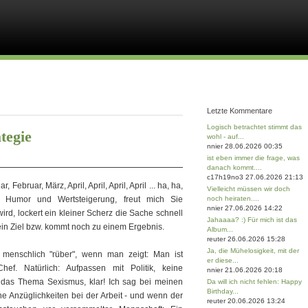
Letzte Kommentare
Logisch betrachtet stimmt das
tegie
wohl - auf...
nnier 28.06.2026 00:35
ist eben immer die frage, was
danach kommt....
c17h19no3 27.06.2026 21:13
ebruar, März, April, April, April, April ... ha, ha,
Vielleicht müssen wir doch
 Humor und Wertsteigerung, freut mich Sie
noch heiraten....
nnier 27.06.2026 14:22
rd, lockert ein kleiner Scherz die Sache schnell
Jahaaaa? :) Für mich ist das
ein Ziel bzw. kommt noch zu einem Ergebnis.
Album...
reuter 26.06.2026 15:28
Ja, die Mühelosigkeit, mit der
enschlich "rüber", wenn man zeigt: Man ist
er diese...
ef. Natürlich: Aufpassen mit Politik, keine
nnier 21.06.2026 20:18
das Thema Sexismus, klar! Ich sag bei meinen
Da will ich nicht fehlen: Happy
Birthday...
ne Anzüglichkeiten bei der Arbeit - und wenn der
reuter 20.06.2026 13:24