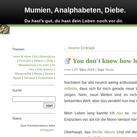
Mumien, Analphabeten, Diebe.
Du hast's gut, du hast dein Leben noch vor dir.
...
neuere Einträge
Themen
'umor & more
|
Art
|
Brainphuq
You don't know how l
|
Fernseh
|
Gelesn
|
Gulp
|
Illiterarisches
|
In echt
|
Ja
nee
|
Klar jewesn
|
nnier
| 27. März 2010 | Topic
Musiq
Margaretha
|
Musiq
|
Spam
|
Sprak
|
Tanztee
|
Todesbiest
|
Nachdem Sie alle neulich wenig enthusiastis
mitteilte
, dass sich für mich gerade neue 
Suche
zeigen. Nein, neue Welten sind es nic
bekannten Welt, aber das versteht nun mal n
Mein Leben lang kannte ich
das
so:
ste
Status
Entzücken vor, als ich die Mono-Version hör
Zum Kommentieren bitte
einloggen
.
Überhaupt, das
Weiße Album
. Und mit di