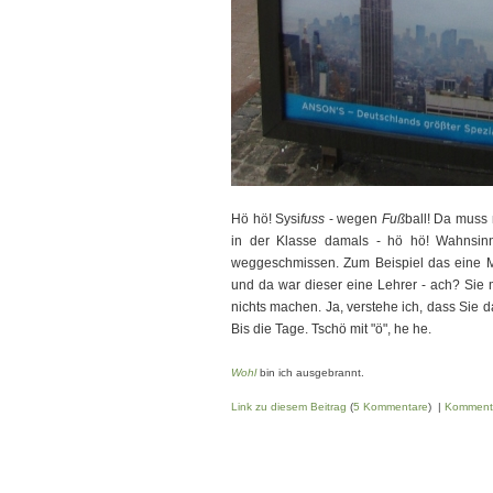
Hö hö! Sysi
fuss
- wegen
Fuß
ball! Da muss
in der Klasse damals - hö hö! Wahnsinn
weggeschmissen. Zum Beispiel das eine Ma
und da war dieser eine Lehrer - ach? Sie
nichts machen. Ja, verstehe ich, dass Sie 
Bis die Tage. Tschö mit "ö", he he.
Wohl
bin ich ausgebrannt.
Link zu diesem Beitrag
(
5 Kommentare
) |
Komment