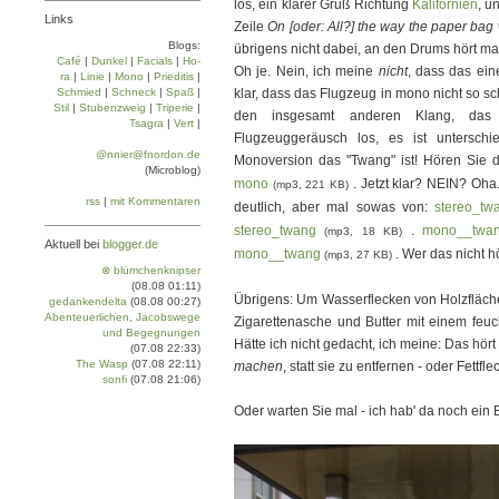
los, ein klarer Gruß Richtung
Kalifornien
, u
Links
Zeile
On [oder: All?] the way the paper ba
Blogs:
übrigens nicht dabei, an den Drums hört ma
Café
|
Dun­kel
|
Facials
|
Ho­
Oh je. Nein, ich meine
nicht
, dass das ein
ra
|
Linie
|
Mo­no
|
Prie­di­tis
|
Schmied
|
Schneck
|
Spaß
|
klar, dass das Flugzeug in mono nicht so sc
Stil
|
Stu­ben­zweig
|
Tri­pe­rie
|
den insgesamt anderen Klang, das
Tsa­gra
|
Vert
|
Flugzeuggeräusch los, es ist unterschi
@nnier@fnordon.de
Monoversion das "Twang" ist! Hören Sie
(Microblog)
mono
. Jetzt klar? NEIN? Oha.
(mp3, 221 KB)
rss
|
mit Kommentaren
deutlich, aber mal sowas von:
stereo_tw
stereo_twang
.
mono__twa
(mp3, 18 KB)
Aktuell bei
blogger.de
mono__twang
. Wer das nicht hö
(mp3, 27 KB)
⊗ blümchenknipser
(08.08 01:11)
Übrigens: Um Wasserflecken von Holzfläche
gedankendelta
(08.08 00:27)
Abenteuerlichen, Jacobswege
Zigarettenasche und Butter mit einem feuch
und Begegnungen
Hätte ich nicht gedacht, ich meine: Das hör
(07.08 22:33)
The Wasp
(07.08 22:11)
machen
, statt sie zu entfernen - oder Fettfl
sonfi
(07.08 21:06)
Oder warten Sie mal - ich hab' da noch ein 