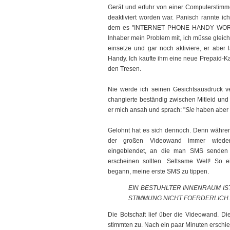
Gerät und erfuhr von einer Computerstimme
deaktiviert worden war. Panisch rannte i
dem es "INTERNET PHONE HANDY WORLDWI
Inhaber mein Problem mit, ich müsse gleich
einsetze und gar noch aktiviere, er aber 
Handy. Ich kaufte ihm eine neue Prepaid-Ka
den Tresen.
Nie werde ich seinen Gesichtsausdruck v
changierte beständig zwischen Mitleid und 
er mich ansah und sprach: "
Sie
haben aber
Gelohnt hat es sich dennoch. Denn währen
der großen Videowand immer wieder 
eingeblendet, an die man SMS senden 
erscheinen sollten. Seltsame Welt! So 
begann, meine erste SMS zu tippen.
EIN BESTUHLTER INNENRAUM I
STIMMUNG NICHT FOERDERLICH.
Die Botschaft lief über die Videowand. Di
stimmten zu. Nach ein paar Minuten erschie