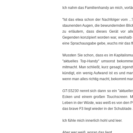
Ich nahm das Familienhandy an mich, vorläuf
"Ist das etwa schon der Nachfolger vom ...?"
staunenden Augen, die bewundernden Blick
zu erläutern, dass dieses Gerät vor a
Gegenden konzipiert worden war, weshalb e
eine Sprachausgabe gebe, wuchs mir das fl
Wussten Sie schon, dass es im Kapitalism
"aktuelles Top-Handy" umsonst bekomm
mitmacht. Man schließt, kurz gesagt, irgen
kündigt, ein wenig Aufwand ist es und man
wenn man alles richtig macht, bekommt man
GT-S5230
nennt sich dann so ein "aktuelle
Ecken und einem großen
Touchscreen
. 
Leben in der Wüste, was weiß es von den 
das brave F3 liegt wieder in der Schublade.
Ich fühle mich innerlich hohl und leer.
Aber wer weiß, woran das liegt.