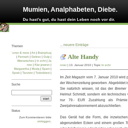
Mumien, Analphabeten, Diebe.
Du hast's gut, du hast dein Leben noch vor dir.
...
neuere Einträge
Themen
'umor & more
|
Art
|
Brainphuq
Alte Handy
|
Fernseh
|
Gelesn
|
Gulp
|
Illiterarisches
|
In echt
|
Ja
nee
|
Klar jewesn
|
nnier
| 13. Januar 2010 | Topic
In echt
Margaretha
|
Musiq
|
Spam
|
Sprak
|
Tanztee
|
Todesbiest
|
Im
Zeit Magazin
vom 7. Januar 2010 wird p
der Wochenzeitung geworben. Abgebildet ist
Suche
Sie natürlich wissen, ist das der
Bremer
Helmut Schmidt, sondern ein technisches Ge
nur 79.- EUR Zuzahlung als Prämie 
Zweijahresabonnement abzuschließen.
Status
Das Gerät hat die Form, die inzwischen 
Zum Kommentieren bitte
einloggen
.
abgerundeten Ecken und einem großen
T