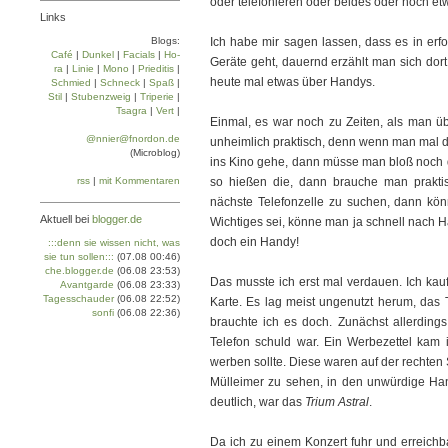
oder telefonieren oder beides oder noch etw
Links
Blogs:
Ich habe mir sagen lassen, dass es in erf
Café
|
Dun­kel
|
Facials
|
Ho­
Geräte geht, dauernd erzählt man sich dor
ra
|
Linie
|
Mo­no
|
Prie­di­tis
|
heute mal etwas über Handys.
Schmied
|
Schneck
|
Spaß
|
Stil
|
Stu­ben­zweig
|
Tri­pe­rie
|
Tsa­gra
|
Vert
|
Einmal, es war noch zu Zeiten, als man ü
@nnier@fnordon.de
unheimlich praktisch, denn wenn man mal d
(Microblog)
ins Kino gehe, dann müsse man bloß noch d
rss
|
mit Kommentaren
so hießen die, dann brauche man prakti
nächste Telefonzelle zu suchen, dann k
Aktuell bei
blogger.de
Wichtiges sei, könne man ja schnell nach H
doch ein Handy!
:::denn sie wissen nicht, was
sie tun sollen:::
(07.08 00:46)
che.blogger.de
(06.08 23:53)
Das musste ich erst mal verdauen. Ich kauf
Avantgarde
(06.08 23:33)
Tagesschauder
(06.08 22:52)
Karte. Es lag meist ungenutzt herum, das T
sonfi
(06.08 22:36)
brauchte ich es doch. Zunächst allerdings
Telefon schuld war. Ein Werbezettel kam in
werben sollte. Diese waren auf der rechten Se
Mülleimer zu sehen, in den unwürdige Ha
deutlich, war das
Trium Astral
.
Da ich zu einem Konzert fuhr und erreichba