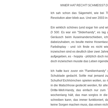
NNIER HAT RECHT! SCHMEISST D
Ich sah schon das Sägemehl, wie bei 
Revolution aber blieb aus. Und wer 2003 i
Ein wirklich schönes (und sogar hin und w
D 500
. Es war ein "Sliderhandy", es lag
Geräusch beim Auseinanderschieben, ic
dabeizuhaben, es beulte meine Hosentasch
Farbdisplay - und ich finde es nicht wied
inzwischen sind es deutlich über zwei Jahr
aufgegeben, es - hoppla - plötzlich doch n
doch inzwischen musste das Leben irgendw
Ich hatte kurz zuvor ein "Familienhandy"
Schublade gedacht. Sollte mal jemand z
Schulhof Eichhörnchen spielen wollen, so 
in die Matschhose gesteckt werden, für alle
Dritte-Welt-Handy, das einfach nur zum 
wochenlang hält, das man sorglos in di
schreiben kann, das immer funktioniert, d
keine Sorgen machen muss, das einen nicht 