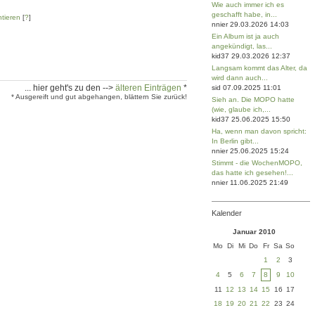
Wie auch immer ich es
geschafft habe, in...
tieren
[
?
]
nnier 29.03.2026 14:03
Ein Album ist ja auch
angekündigt, las...
kid37 29.03.2026 12:37
Langsam kommt das Alter, da
wird dann auch...
... hier geht's zu den -->
älteren Einträgen
*
sid 07.09.2025 11:01
* Ausgereift und gut abgehangen, blättern Sie zurück!
Sieh an. Die MOPO hatte
(wie, glaube ich,...
kid37 25.06.2025 15:50
Ha, wenn man davon spricht:
In Berlin gibt...
nnier 25.06.2025 15:24
Stimmt - die WochenMOPO,
das hatte ich gesehen!...
nnier 11.06.2025 21:49
Kalender
Januar 2010
Mo
Di
Mi
Do
Fr
Sa
So
1
2
3
4
5
6
7
8
9
10
11
12
13
14
15
16
17
18
19
20
21
22
23
24