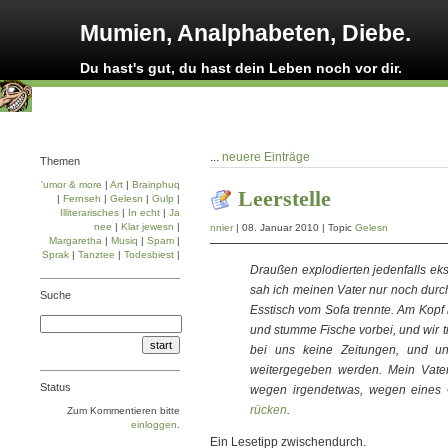
Mumien, Analphabeten, Diebe.
Du hast's gut, du hast dein Leben noch vor dir.
...
neuere Einträge
Themen
'umor & more
|
Art
|
Brainphuq
Leerstelle
|
Fernseh
|
Gelesn
|
Gulp
|
Illiterarisches
|
In echt
|
Ja
nee
|
Klar jewesn
|
nnier
| 08. Januar 2010 | Topic
Gelesn
Margaretha
|
Musiq
|
Spam
|
Sprak
|
Tanztee
|
Todesbiest
|
Draußen explodierten jedenfalls ek
sah ich meinen Vater nur noch dur
Suche
Esstisch vom Sofa trennte. Am Kop
und stumme Fische vorbei, und wir t
bei uns keine Zeitungen, und un
weitergegeben werden. Mein Vater
Status
wegen irgendetwas, wegen eines 
rücken
.
Zum Kommentieren bitte
einloggen
.
Ein Lesetipp zwischendurch.