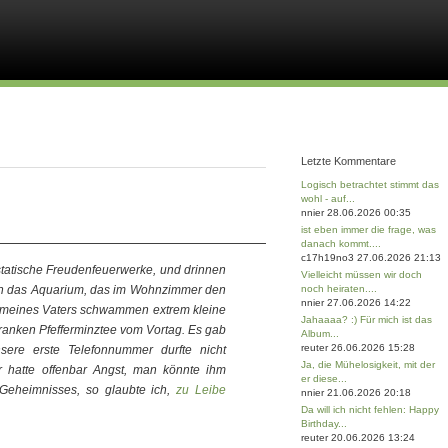
Letzte Kommentare
Logisch betrachtet stimmt das
wohl - auf...
nnier 28.06.2026 00:35
ist eben immer die frage, was
danach kommt....
c17h19no3 27.06.2026 21:13
statische Freudenfeuerwerke, und drinnen
Vielleicht müssen wir doch
ch das Aquarium, das im Wohnzimmer den
noch heiraten....
nnier 27.06.2026 14:22
f meines Vaters schwammen extrem kleine
Jahaaaa? :) Für mich ist das
ranken Pfefferminztee vom Vortag. Es gab
Album...
reuter 26.06.2026 15:28
sere erste Telefonnummer durfte nicht
Ja, die Mühelosigkeit, mit der
 hatte offenbar Angst, man könnte ihm
er diese...
Geheimnisses, so glaubte ich,
zu Leibe
nnier 21.06.2026 20:18
Da will ich nicht fehlen: Happy
Birthday...
reuter 20.06.2026 13:24