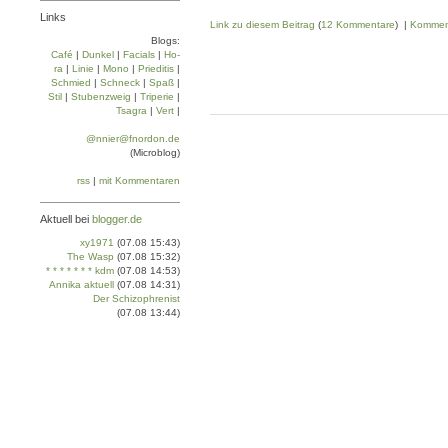
Links
Link zu diesem Beitrag
(
12 Kommentare
) |
Kommen
Blogs:
Café
|
Dun­kel
|
Facials
|
Ho­
ra
|
Linie
|
Mo­no
|
Prie­di­tis
|
Schmied
|
Schneck
|
Spaß
|
Stil
|
Stu­ben­zweig
|
Tri­pe­rie
|
Tsa­gra
|
Vert
|
@nnier@fnordon.de
(Microblog)
rss
|
mit Kommentaren
Aktuell bei
blogger.de
xy1971
(07.08 15:43)
The Wasp
(07.08 15:32)
* * * * * * * kdm
(07.08 14:53)
Annika aktuell
(07.08 14:31)
Der Schizophrenist
(07.08 13:44)