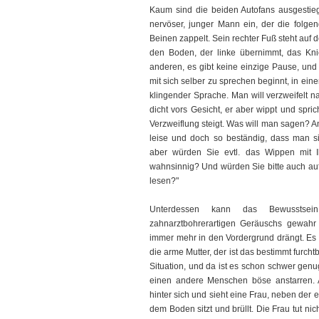
Kaum sind die beiden Autofans ausgestie
nervöser, junger Mann ein, der die folge
Beinen zappelt. Sein rechter Fuß steht auf d
den Boden, der linke übernimmt, das Knie
anderen, es gibt keine einzige Pause, und 
mit sich selber zu sprechen beginnt, in ei
klingender Sprache. Man will verzweifelt n
dicht vors Gesicht, er aber wippt und spric
Verzweiflung steigt. Was will man sagen? Ande
leise und doch so beständig, dass man si
aber würden Sie evtl. das Wippen mit I
wahnsinnig? Und würden Sie bitte auch aufh
lesen?"
Unterdessen kann das Bewusstsein
zahnarztbohrerartigen Geräuschs gewahr
immer mehr in den Vordergrund drängt. Es i
die arme Mutter, der ist das bestimmt furc
Situation, und da ist es schon schwer gen
einen andere Menschen böse anstarren. 
hinter sich und sieht eine Frau, neben der e
dem Boden sitzt und brüllt. Die Frau tut n