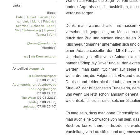
Warten auf verspätete Züge Nerven lassen 
Links
andere Ärgernisse nicht ausbleiben, doch
Blogs:
Verdruss sorgen.
Café
|
Dun­kel
|
Facials
|
Ho­
ra
|
Linie
|
Mo­no
|
Prie­di­tis
|
Denkt man, während alle ihre nassen M
Schmied
|
Schneck
|
Spaß
|
Stil
|
Stu­ben­zweig
|
Tri­pe­rie
|
versehentlich gegenseitig an, Menschen mü
Tsa­gra
|
Vert
|
durch den Zug und suchen einen freien Pla
@nnier@fnordon.de
Klischeejungmänner unterhalten sich und 
(Microblog)
einer Adaptercassette den MP3-Player s
rss
|
mit Kommentaren
Unterhaltung streift diverse Autoausstat
namens "Pimp My Drive" und all den extreme
Aktuell bei
blogger.de
werden, man kann "Spinner" auf seine 
weiterdrehen, die Felgen mit LEDs und das 
⊗ blümchenknipser
(07.08 23:10)
Deutschland leider nicht erlaubt, aber er 
Abenteuerlichen, Jacobswege
Studi-VZ, der hübschesten Tunesierin, dem
und Begegnungen
(07.08 22:33)
und wenn Sie jetzt schon langsam genervt 
The Wasp
(07.08 22:11)
wie entsetzlich es ist, einer solchen Situation
sonfi
(07.08 21:06)
anjesagt
(07.08 20:46)
Es mag sein, dass man ohne Ohrenstöpsel ei
mag auch eine Schwäche von mir sein, dass 
Buch zu konzentrieren - trotzdem erwar
Vorstellung von Lautstärke und angemes