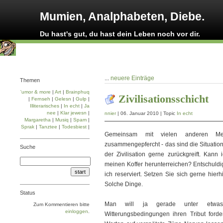
Mumien, Analphabeten, Diebe.
Du hast's gut, du hast dein Leben noch vor dir.
...
neuere Einträge
Themen
'umor & more
|
Art
|
Brainphuq
Zivilisationsschicht
|
Fernseh
|
Gelesn
|
Gulp
|
Illiterarisches
|
In echt
|
Ja
nee
|
Klar jewesn
|
nnier
| 06. Januar 2010 | Topic
In echt
Margaretha
|
Musiq
|
Spam
|
Sprak
|
Tanztee
|
Todesbiest
|
Gemeinsam mit vielen anderen M
zusammengepfercht - das sind die Situatio
Suche
der Zivilisation gerne zurückgreift. Kann 
meinen Koffer herunterreichen? Entschuldig
ich reserviert. Setzen Sie sich gerne hier
Solche Dinge.
Status
Man will ja gerade unter etwas
Zum Kommentieren bitte
einloggen
.
Witterungsbedingungen ihren Tribut for