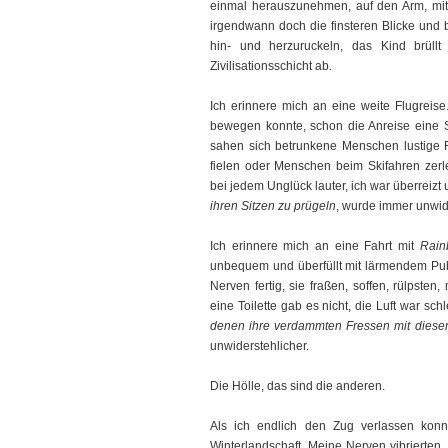
einmal herauszunehmen, auf den Arm, mit
irgendwann doch die finsteren Blicke und
hin- und herzuruckeln, das Kind brüll
Zivilisationsschicht ab.
Ich erinnere mich an eine weite Flugreis
bewegen konnte, schon die Anreise eine 
sahen sich betrunkene Menschen lustige 
fielen oder Menschen beim Skifahren zerl
bei jedem Unglück lauter, ich war überreizt 
ihren Sitzen zu prügeln
, wurde immer unwide
Ich erinnere mich an eine Fahrt mit
Rain
unbequem und überfüllt mit lärmendem Publ
Nerven fertig, sie fraßen, soffen, rülpste
eine Toilette gab es nicht, die Luft war sch
denen ihre verdammten Fressen mit diesem
unwiderstehlicher.
Die Hölle, das sind die anderen.
Als ich endlich den Zug verlassen konn
Winterlandschaft. Meine Nerven vibrierten, 