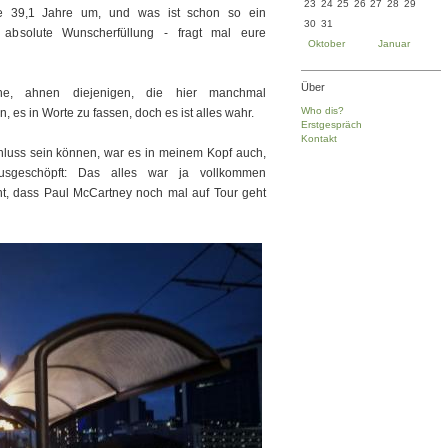
23
24
25
26
27
28
29
ie 39,1 Jahre um, und was ist schon so ein
30
31
absolute Wunscherfüllung - fragt mal eure
Oktober
Januar
Über
e, ahnen diejenigen, die hier manchmal
Who dis?
n, es in Worte zu fassen, doch es ist alles wahr.
Erstgespräch
Kontakt
hluss sein können, war es in meinem Kopf auch,
usgeschöpft: Das alles war ja vollkommen
ht, dass Paul McCartney noch mal auf Tour geht