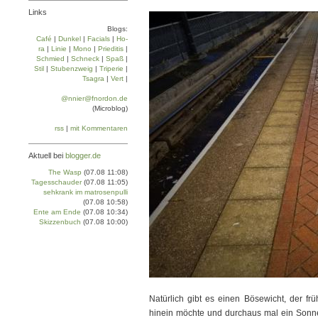
Links
Blogs:
Café
|
Dun­kel
|
Facials
|
Ho­
ra
|
Linie
|
Mo­no
|
Prie­di­tis
|
Schmied
|
Schneck
|
Spaß
|
Stil
|
Stu­ben­zweig
|
Tri­pe­rie
|
Tsa­gra
|
Vert
|
@nnier@fnordon.de
(Microblog)
rss
|
mit Kommentaren
Aktuell bei
blogger.de
The Wasp
(07.08 11:08)
Tagesschauder
(07.08 11:05)
sehkrank im matrosenpulli
(07.08 10:58)
Ente am Ende
(07.08 10:34)
Skizzenbuch
(07.08 10:00)
Natürlich gibt es einen Bösewicht, der f
hinein möchte und durchaus mal ein Sonne