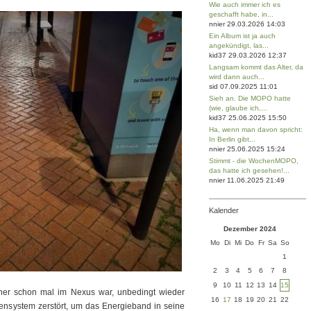
Wie auch immer ich es
geschafft habe, in...
nnier 29.03.2026 14:03
Ein Album ist ja auch
angekündigt, las...
kid37 29.03.2026 12:37
Langsam kommt das Alter, da
wird dann auch...
sid 07.09.2025 11:01
Sieh an. Die MOPO hatte
(wie, glaube ich,...
kid37 25.06.2025 15:50
Ha, wenn man davon spricht:
In Berlin gibt...
nnier 25.06.2025 15:24
Stimmt - die WochenMOPO,
das hatte ich gesehen!...
nnier 11.06.2025 21:49
Kalender
Dezember 2024
Mo
Di
Mi
Do
Fr
Sa
So
1
2
3
4
5
6
7
8
9
10
11
12
13
14
15
rüher schon mal im Nexus war, unbedingt wieder
16
17
18
19
20
21
22
nsystem zerstört, um das Energieband in seine