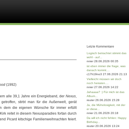
Letzte Kommentare
Logisch betrachtet stimmt das
wohl - auf...
nnier 28.06.2026 00:35
ist eben immer die frage, was
danach kommt....
c17h19no3 27.06.2026 21:13
Vielleicht müssen wir doch
noch heiraten....
ood
(1992)
nnier 27.06.2026 14:22
Jahaaaa? :) Für mich ist das
 dem alle 39,1 Jahre ein Energieband, der
Nexus
,
Album...
reuter 26.06.2026 15:28
etroffen, stirbt man für die Außenwelt, gerät
Ja, die Mühelosigkeit, mit der
 in dem die eigenen Wünsche für immer erfüllt
er diese...
irk reitet in diesem Nexusparadies fortan durch
nnier 21.06.2026 20:18
Da will ich nicht fehlen: Happy
end Picard kitschige Familienweihnachten feiert.
Birthday...
reuter 20.06.2026 13:24