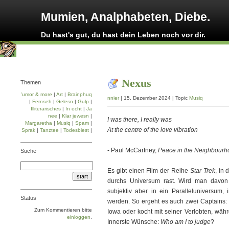
Mumien, Analphabeten, Diebe.
Du hast's gut, du hast dein Leben noch vor dir.
Nexus
Themen
'umor & more
|
Art
|
Brainphuq
nnier
| 15. Dezember 2024 | Topic
Musiq
|
Fernseh
|
Gelesn
|
Gulp
|
Illiterarisches
|
In echt
|
Ja
nee
|
Klar jewesn
|
I was there, I really was
Margaretha
|
Musiq
|
Spam
|
At the centre of the love vibration
Sprak
|
Tanztee
|
Todesbiest
|
- Paul McCartney,
Peace in the Neighbourh
Suche
Es gibt einen Film der Reihe
Star Trek
, in
durchs Universum rast. Wird man davon g
subjektiv aber in ein Paralleluniversum,
Status
werden. So ergeht es auch zwei Captains: K
Zum Kommentieren bitte
Iowa oder kocht mit seiner Verlobten, währ
einloggen
.
Innerste Wünsche:
Who am I to judge
?