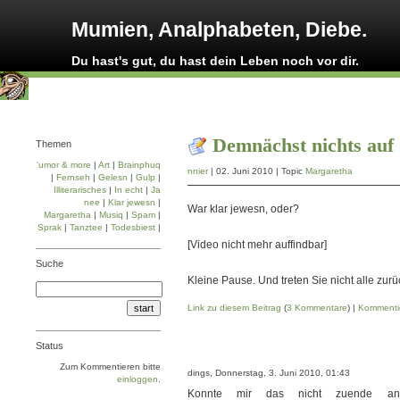
Mumien, Analphabeten, Diebe.
Du hast's gut, du hast dein Leben noch vor dir.
Demnächst nichts auf
Themen
'umor & more
|
Art
|
Brainphuq
nnier
| 02. Juni 2010 | Topic
Margaretha
|
Fernseh
|
Gelesn
|
Gulp
|
Illiterarisches
|
In echt
|
Ja
nee
|
Klar jewesn
|
War klar jewesn, oder?
Margaretha
|
Musiq
|
Spam
|
Sprak
|
Tanztee
|
Todesbiest
|
[Video nicht mehr auffindbar]
Suche
Kleine Pause. Und treten Sie nicht alle zur
Link zu diesem Beitrag
(
3 Kommentare
) |
Kommenti
Status
Zum Kommentieren bitte
dings, Donnerstag, 3. Juni 2010, 01:43
einloggen
.
Konnte mir das nicht zuende angu