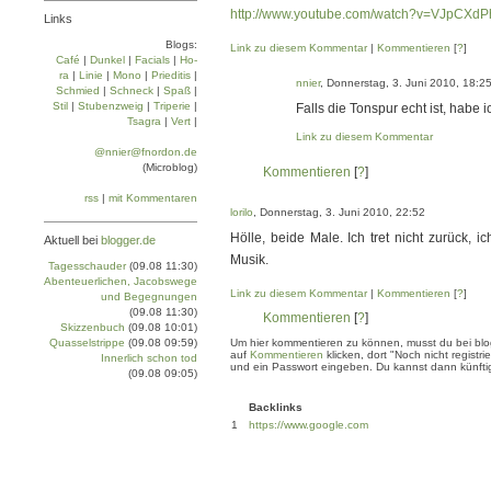
http://www.youtube.com/watch?v=VJpCXdP
Links
Blogs:
Link zu diesem Kommentar
|
Kommentieren
[
?
]
Café
|
Dun­kel
|
Facials
|
Ho­
ra
|
Linie
|
Mo­no
|
Prie­di­tis
|
nnier
, Donnerstag, 3. Juni 2010, 18:2
Schmied
|
Schneck
|
Spaß
|
Stil
|
Stu­ben­zweig
|
Tri­pe­rie
|
Falls die Tonspur echt ist, habe 
Tsa­gra
|
Vert
|
Link zu diesem Kommentar
@nnier@fnordon.de
(Microblog)
Kommentieren
[
?
]
rss
|
mit Kommentaren
lorilo
, Donnerstag, 3. Juni 2010, 22:52
Hölle, beide Male. Ich tret nicht zurück, 
Aktuell bei
blogger.de
Musik.
Tagesschauder
(09.08 11:30)
Abenteuerlichen, Jacobswege
Link zu diesem Kommentar
|
Kommentieren
[
?
]
und Begegnungen
(09.08 11:30)
Kommentieren
[
?
]
Skizzenbuch
(09.08 10:01)
Quasselstrippe
(09.08 09:59)
Um hier kommentieren zu können, musst du bei blogg
auf
Kommentieren
klicken, dort "Noch nicht regis
Innerlich schon tod
und ein Passwort eingeben. Du kannst dann künftig
(09.08 09:05)
Backlinks
1
https://www.google.com