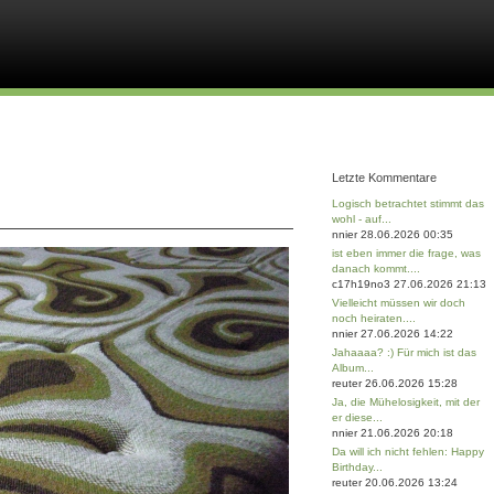
Letzte Kommentare
Logisch betrachtet stimmt das
wohl - auf...
nnier 28.06.2026 00:35
ist eben immer die frage, was
danach kommt....
c17h19no3 27.06.2026 21:13
Vielleicht müssen wir doch
noch heiraten....
nnier 27.06.2026 14:22
Jahaaaa? :) Für mich ist das
Album...
reuter 26.06.2026 15:28
Ja, die Mühelosigkeit, mit der
er diese...
nnier 21.06.2026 20:18
Da will ich nicht fehlen: Happy
Birthday...
reuter 20.06.2026 13:24