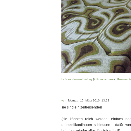
Link zu diesem Beitrag
(
9 Kommentare
) |
Kommenti
vert
, Montag, 15. März 2010, 13:22
sie sind ein zeitreisender!
(sie könnten reich werden: einfach n
raumzeitkontinuum schleusen - dafür werd
behalten wieder alles für sich selbst!)