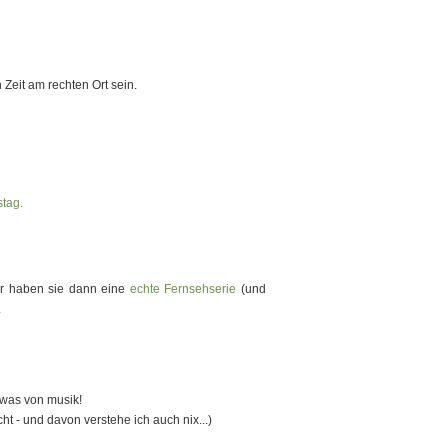
Zeit am rechten Ort sein.
stag.
er haben sie dann eine
echte Fernsehserie
(und
.
 was von musik!
ht - und davon verstehe ich auch nix...)