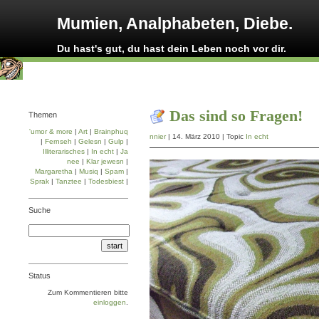
Mumien, Analphabeten, Diebe.
Du hast's gut, du hast dein Leben noch vor dir.
Das sind so Fragen!
Themen
'umor & more
|
Art
|
Brainphuq
nnier
| 14. März 2010 | Topic
In echt
|
Fernseh
|
Gelesn
|
Gulp
|
Illiterarisches
|
In echt
|
Ja
nee
|
Klar jewesn
|
Margaretha
|
Musiq
|
Spam
|
Sprak
|
Tanztee
|
Todesbiest
|
Suche
Status
Zum Kommentieren bitte
einloggen
.