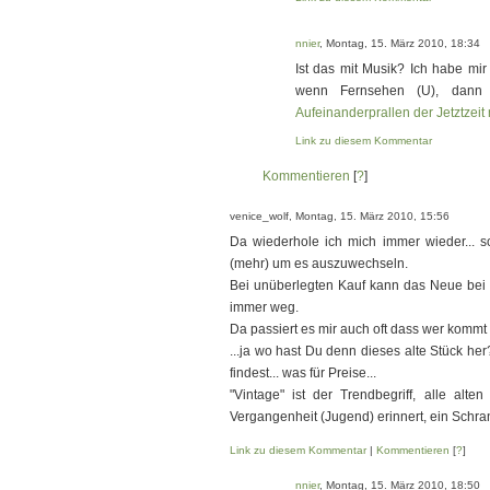
nnier
, Montag, 15. März 2010, 18:34
Ist das mit Musik? Ich habe mir
wenn Fernsehen (U), dann 
Aufeinanderprallen der Jetztzeit
Link zu diesem Kommentar
Kommentieren
[
?
]
venice_wolf, Montag, 15. März 2010, 15:56
Da wiederhole ich mich immer wieder... so
(mehr) um es auszuwechseln.
Bei unüberlegten Kauf kann das Neue bei de
immer weg.
Da passiert es mir auch oft dass wer kommt
...ja wo hast Du denn dieses alte Stück h
findest... was für Preise...
"Vintage" ist der Trendbegriff, alle al
Vergangenheit (Jugend) erinnert, ein Schrank,
Link zu diesem Kommentar
|
Kommentieren
[
?
]
nnier
, Montag, 15. März 2010, 18:50