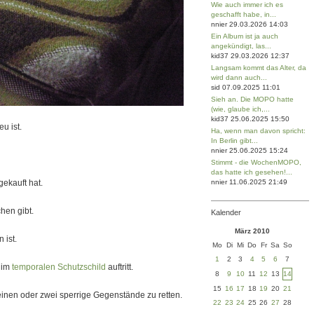
Wie auch immer ich es
geschafft habe, in...
nnier 29.03.2026 14:03
Ein Album ist ja auch
angekündigt, las...
kid37 29.03.2026 12:37
Langsam kommt das Alter, da
wird dann auch...
sid 07.09.2025 11:01
Sieh an. Die MOPO hatte
(wie, glaube ich,...
kid37 25.06.2025 15:50
u ist.
Ha, wenn man davon spricht:
In Berlin gibt...
nnier 25.06.2025 15:24
Stimmt - die WochenMOPO,
das hatte ich gesehen!...
ekauft hat.
nnier 11.06.2025 21:49
hen gibt.
Kalender
März 2010
 ist.
Mo
Di
Mi
Do
Fr
Sa
So
1
2
3
4
5
6
7
 im
temporalen Schutzschild
auftritt.
8
9
10
11
12
13
14
15
16
17
18
19
20
21
nen oder zwei sperrige Gegenstände zu retten.
22
23
24
25
26
27
28