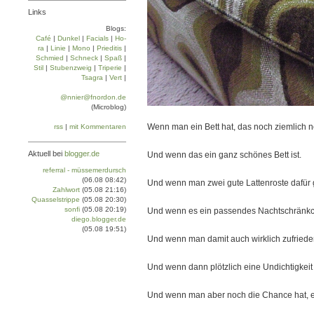
Links
Blogs:
Café
|
Dun­kel
|
Facials
|
Ho­
ra
|
Linie
|
Mo­no
|
Prie­di­tis
|
Schmied
|
Schneck
|
Spaß
|
Stil
|
Stu­ben­zweig
|
Tri­pe­rie
|
Tsa­gra
|
Vert
|
@nnier@fnordon.de
(Microblog)
Wenn man ein Bett hat, das noch ziemlich ne
rss
|
mit Kommentaren
Aktuell bei
blogger.de
Und wenn das ein ganz schönes Bett ist.
referral - müssemerdursch
(06.08 08:42)
Und wenn man zwei gute Lattenroste dafür g
Zahlwort
(05.08 21:16)
Quasselstrippe
(05.08 20:30)
sonfi
(05.08 20:19)
Und wenn es ein passendes Nachtschränkc
diego.blogger.de
(05.08 19:51)
Und wenn man damit auch wirklich zufrieden
Und wenn dann plötzlich eine Undichtigkeit
Und wenn man aber noch die Chance hat, ei