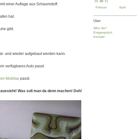
29
30
31
mit einer Auflage aus Schaumstoff.
Februar
April
afen hat.
Über
Who dis?
he gibt.
Erstgespräch
Kontakt
ab- und wieder aufgebaut werden kann.
in verfügbares Auto passt.
hen Mobiliar
passt.
l aussieht! Was soll man da denn machen! Doh!