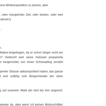
eine Winterexpedition zu planen, aber
 oder mangelnder Zeit, oder beides, oder weil
estimmt §
..
n.
itiative beigetragen, da er schon länger nicht am
? Vielleicht weil seine mühsam preparierte
r hergerichtet, von einen Schneepflug zerstört
esperrter Strasse abtransportiert haben, das ganze
t und zufällig vom Bürgermeister der oben
g auf unserem Wald der dort bei ihm angrenzt.
 wieder da, aber wenn ich keinen Motorschlitten