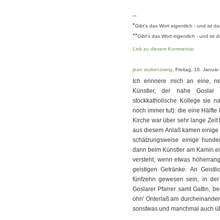
--
*
Gibt's das Wort eigentlich - und ist 
**
Gibt's das Wort eigentlich - und ist
Link zu diesem Kommentar
jean stubenzweig
, Freitag, 16. Janua
Ich erinnere mich an eine, n
Künstler, der nahe Goslar 
stockkatholische Kollege sie n
noch immer tut): die eine Hälft
Kirche war über sehr lange Zeit 
aus diesem Anlaß kamen einige 
schätzungsweise einige hunde
dann beim Künstler am Kamin e
versteht, wenn etwas höherrangi
geistigen Getränke. An Geist
fünfzehn gewesen sein, in de
Goslarer Pfarrer samt Gattin, b
ohn' Onterlaß am durcheinander
sonstwas und manchmal auch üb