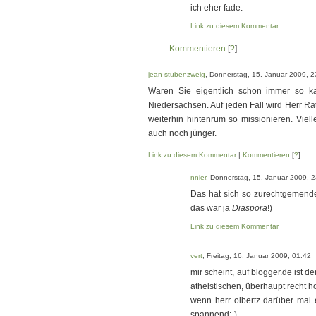
ich eher fade.
Link zu diesem Kommentar
Kommentieren
[
?
]
jean stubenzweig
, Donnerstag, 15. Januar 2009, 2
Waren Sie eigentlich schon immer so ka
Niedersachsen. Auf jeden Fall wird Herr Ra
weiterhin hintenrum so missionieren. Viell
auch noch jünger.
Link zu diesem Kommentar
|
Kommentieren
[
?
]
nnier
, Donnerstag, 15. Januar 2009, 
Das hat sich so zurechtgemendelt
das war ja
Diaspora
!)
Link zu diesem Kommentar
vert
, Freitag, 16. Januar 2009, 01:42
mir scheint, auf blogger.de ist d
atheistischen, überhaupt recht h
wenn herr olbertz darüber ma
spannend;-)