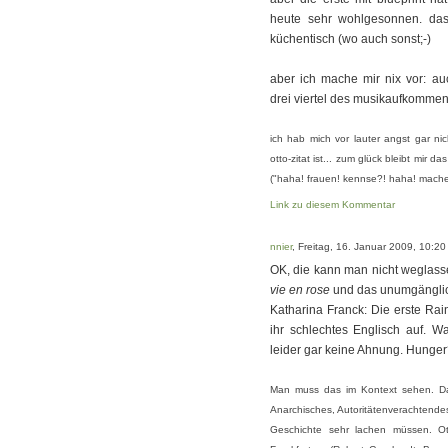
heute sehr wohlgesonnen. das
küchentisch (wo auch sonst;-)
aber ich mache mir nix vor: au
drei viertel des musikaufkomme
ich hab mich vor lauter angst gar nic
otto-zitat ist... zum glück bleibt mir d
("haha! frauen! kennse?! haha! mache
Link zu diesem Kommentar
nnier
, Freitag, 16. Januar 2009, 10:20
OK, die kann man nicht weglasse
vie en rose
und das unumgängl
Katharina Franck: Die erste Rain
ihr schlechtes Englisch auf. 
leider gar keine Ahnung. Hunge
Man muss das im Kontext sehen. 
Anarchisches, Autoritätenverachtendes
Geschichte sehr lachen müssen. O