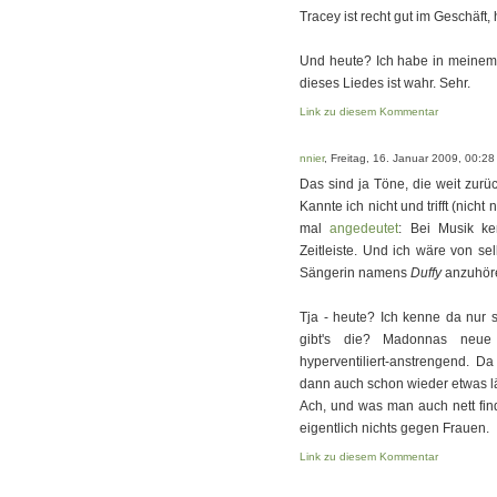
Tracey ist recht gut im Geschäft,
Und heute? Ich habe in meinem 
dieses Liedes ist wahr. Sehr.
Link zu diesem Kommentar
nnier
, Freitag, 16. Januar 2009, 00:28
Das sind ja Töne, die weit zurüc
Kannte ich nicht und trifft (nicht
mal
angedeutet
: Bei Musik ke
Zeitleiste. Und ich wäre von se
Sängerin namens
Duffy
anzuhör
Tja - heute? Ich kenne da nur 
gibt's die? Madonnas neue 
hyperventiliert-anstrengend. D
dann auch schon wieder etwas l
Ach, und was man auch nett fin
eigentlich nichts gegen Frauen.
Link zu diesem Kommentar