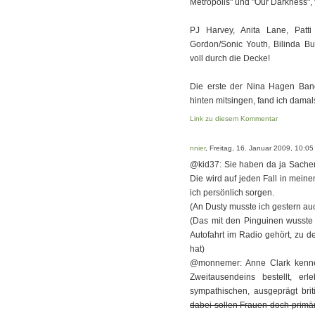
Metropolis" und "Our Darkness", f
PJ Harvey, Anita Lane, Patti
Gordon/Sonic Youth, Bilinda Bu
voll durch die Decke!
Die erste der Nina Hagen Ban
hinten mitsingen, fand ich damals
Link zu diesem Kommentar
nnier
, Freitag, 16. Januar 2009, 10:05
@kid37: Sie haben da ja Sachen
Die wird auf jeden Fall in mein
ich persönlich sorgen.
(An Dusty musste ich gestern au
(Das mit den Pinguinen wusste i
Autofahrt im Radio gehört, zu d
hat)
@monnemer: Anne Clark kenne
Zweitausendeins bestellt, er
sympathischen, ausgeprägt brit
dabei sollen Frauen doch primär