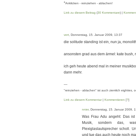
*
Anklicken - reinziehen - ablachen!
Link zu diesem Beitrag
(
30 Kommentare
) |
Komment
vert
, Donnerstag, 15. Januar 2009, 13:37
die solitude standing ist ein, nun ja, monolit
ansonsten grad aus dem ärmel: kate bush, rai
ich geh heute abend mal in meiner musikbox 
dann mehr.
---
"reinziehen - ablachen" ist auch ziemlich eighties, 
Link zu diesem Kommentar
|
Kommentieren
[
?
]
nnier
, Donnerstag, 15. Januar 2009, 
Was Frau Adu angeht: Das ist j
Musik, sondern das, wa
Plexiglaslautsprecher scholl. 
und tue das auch heute noch m