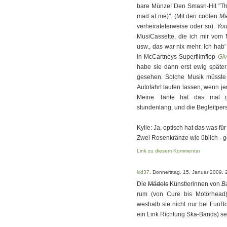
bare Münze! Den Smash-Hit "The
mad at me)". (Mit den coolen
Ma
verheirateterweise oder so).
You
MusiCassette, die ich mir vom 
usw., das war nix mehr. Ich hab
in McCartneys Superfilmflop
Giv
habe sie dann erst ewig später
gesehen. Solche Musik müsste
Autofahrt laufen lassen, wenn je
Meine Tante hat das mal 
stundenlang, und die Begleitpers
Kylie: Ja, optisch hat das was fü
Zwei Rosenkränze wie üblich - ge
Link zu diesem Kommentar
kid37
, Donnerstag, 15. Januar 2009, 
Die
Mädels
Künstlerinnen von
B
rum (von Cure bis Motörhead)
weshalb sie nicht nur bei FunB
ein Link Richtung Ska-Bands) se