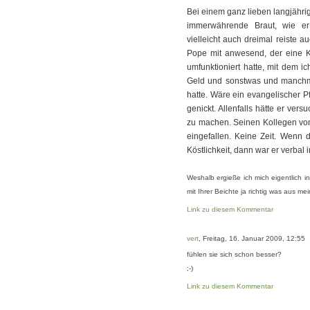
Bei einem ganz lieben langjähri
immerwährende Braut, wie er 
vielleicht auch dreimal reiste 
Pope mit anwesend, der eine K
umfunktioniert hatte, mit dem 
Geld und sonstwas und manchm
hatte. Wäre ein evangelischer P
genickt. Allenfalls hätte er vers
zu machen. Seinen Kollegen von
eingefallen. Keine Zeit. Wenn 
Köstlichkeit, dann war er verbal
Weshalb ergieße ich mich eigentlich i
mit Ihrer Beichte ja richtig was aus 
Link zu diesem Kommentar
vert
, Freitag, 16. Januar 2009, 12:55
fühlen sie sich schon besser?
;-)
Link zu diesem Kommentar