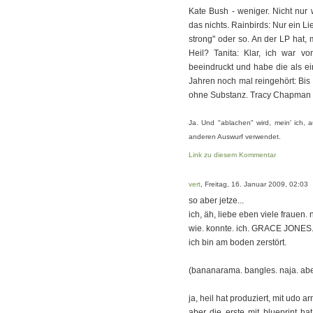
Kate Bush - weniger. Nicht nur w
das nichts. Rainbirds: Nur ein Lie
strong" oder so. An der LP hat, 
Heil? Tanita: Klar, ich war vo
beeindruckt und habe die als ei
Jahren noch mal reingehört: Bi
ohne Substanz. Tracy Chapman 
Ja. Und "ablachen" wird, mein' ich,
anderen Auswurf verwendet.
Link zu diesem Kommentar
vert
, Freitag, 16. Januar 2009, 02:03
so aber jetze...
ich, äh, liebe eben viele frauen. 
wie. konnte. ich. GRACE JONES
ich bin am boden zerstört.
(bananarama. bangles. naja. abe
ja, heil hat produziert, mit udo a
aber die erste mit blueprint ha