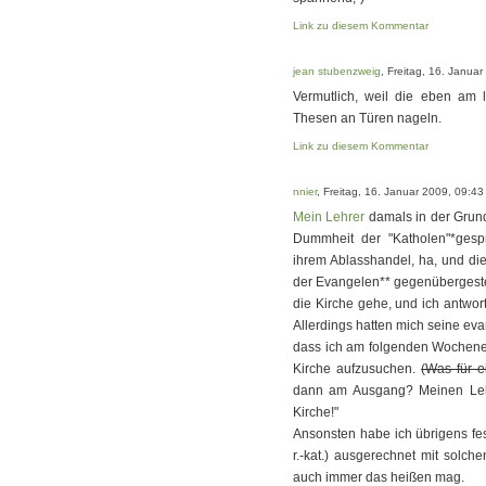
Link zu diesem Kommentar
jean stubenzweig
, Freitag, 16. Janua
Vermutlich, weil die eben am l
Thesen an Türen nageln.
Link zu diesem Kommentar
nnier
, Freitag, 16. Januar 2009, 09:43
Mein Lehrer
damals in der Grund
Dummheit der "Katholen"*gesp
ihrem Ablasshandel, ha, und di
der Evangelen** gegenübergestellt.
die Kirche gehe, und ich antwort
Allerdings hatten mich seine ev
dass ich am folgenden Wochenen
Kirche aufzusuchen.
(Was für e
dann am Ausgang? Meinen Lehrer
Kirche!"
Ansonsten habe ich übrigens fest
r.-kat.) ausgerechnet mit solc
auch immer das heißen mag.