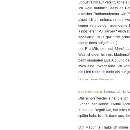
Bonustracks auf Peter Gabriels
Ich weiß natürlich, dass es Pa
mancher Radiomoderator wie "S
akustisch zu unterscheiden, wa
keiner von beiden irgendeine M
assoziieren. PJ Harvey? Auch so
angeklickt. Ist ja gar nicht sch
einem doch aufgefallen!]
Les Rita Mitsouko, oui,
Marcia ba
Was ist eigentlich mit Madonna
beim originalen Live Aid, und da
mich eine Erwachsene. Ich konn
ein Lied finde ich mehr als nur g
Link zu diesem Kommentar
jean stubenzweig
, Samstag, 17. Janu
Oh! schon wieder eine, die ic
Singen her kenne: Laurie Ande
Kunst ein Begriff war, hat mich 
später habe ich sie dann aus de
Von Madonnen hatte ich immer i