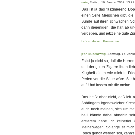
nnier
, Freitag, 16. Januar 2009, 13:22
Das ist ja das faszinierend Do
einen Seite Menschen gibt, die
Sünde auf ihren schwachen Sch
dann diejenigen, die halt ab u
vergeben, und jetzt eine gute Z
Link zu diesem Kommentar
jean stubenzweig
, Samstag, 17. Janu
Es ist ja nicht so, daß die Herr
und der guten Zigarre ihren lieb
Klugheit einen wie mich in Frie
Perlen vor die Säue wäre. Sie h
auf. Und lassen mir die meine.
Das heißt aber nicht, daß ich 
Anhängern irgendwelcher Kirche
auch noch meinen, sich um mei
belli könnte dabei ohnehin sei
ersterem habe ich keinerlei
Meinetwegen. Solange er mich 
Reich geholt werden soll, kann's