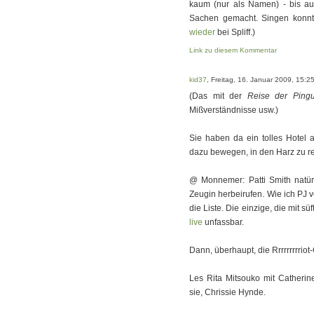
kaum (nur als Namen) - bis au
Sachen gemacht. Singen konnt
wieder
bei Spliff.)
Link zu diesem Kommentar
kid37
, Freitag, 16. Januar 2009, 15:2
(Das mit der
Reise der Pingu
Mißverständnisse usw.)
Sie haben da ein tolles Hotel 
dazu bewegen, in den Harz zu re
@ Monnemer: Patti Smith natürl
Zeugin herbeirufen. Wie ich PJ v
die Liste. Die einzige, die mit sü
live
unfassbar.
Dann, überhaupt, die Rrrrrrrrriot-
Les Rita Mitsouko mit Catheri
sie, Chrissie Hynde.