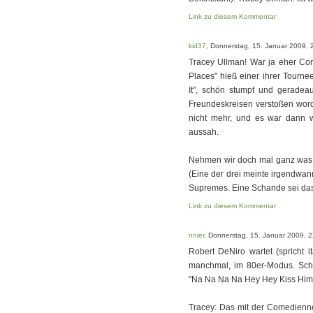
Link zu diesem Kommentar
kid37
, Donnerstag, 15. Januar 2009, 
Tracey Ullman! War ja eher Com
Places" hieß einer ihrer Tournee
It", schön stumpf und gerade
Freundeskreisen verstoßen worde
nicht mehr, und es war dann 
aussah.
Nehmen wir doch mal ganz was 
(Eine der drei meinte irgendwann,
Supremes. Eine Schande sei das
Link zu diesem Kommentar
nnier
, Donnerstag, 15. Januar 2009, 
Robert DeNiro wartet (spricht i
manchmal, im 80er-Modus. Schl
"Na Na Na Na Hey Hey Kiss Him 
Tracey: Das mit der Comedienne 