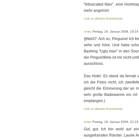
"Intoxicated Man", eine Homma
mehr angehört.
Link zu diesem Kommentar
nnier
, Freitag, 16. Januar 2009, 19:24
@kid37: Ach so; Pinguine! Ich fr
sehe und höre. Und habe schon
Bashing "Ugly man" in den Sound
der Pinguinfilme ist mir nicht um
ausschloss.
Das Hotel. Es stand da fernab 
ich die Fotos nicht, ich zweif
gleicht die Erinnerung der an 
sehr große Badewanne ins rot
empfangen.)
Link zu diesem Kommentar
nnier
, Freitag, 16. Januar 2009, 22:23
Gut, gut. Ich bin wohl auf e
ausgefransten Ränder. Laurie A