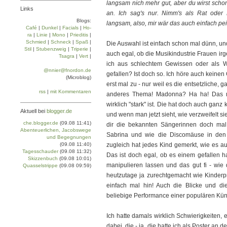
langsam nich mehr gut, aber du wirst schon
Links
an. Ich sag's nur. Nimm's als Rat oder 
Blogs:
langsam, also, mir wär das auch einfach pei
Café
|
Dun­kel
|
Facials
|
Ho­
ra
|
Linie
|
Mo­no
|
Prie­di­tis
|
Schmied
|
Schneck
|
Spaß
|
Die Auswahl ist einfach schon mal dünn, un
Stil
|
Stu­ben­zweig
|
Tri­pe­rie
|
auch egal, ob die Musikindustrie Frauen irg
Tsa­gra
|
Vert
|
ich aus schlechtem Gewissen oder als W
@nnier@fnordon.de
gefallen? Ist doch so. Ich höre auch keinen
(Microblog)
erst mal zu - nur weil es die entsetzliche, 
rss
|
mit Kommentaren
anderes Thema! Madonna? Ha ha! Das mü
wirklich "stark" ist. Die hat doch auch ganz
Aktuell bei
blogger.de
und wenn man jetzt sieht, wie verzweifelt s
che.blogger.de
(09.08 11:41)
dir die bekannten Sängerinnen doch m
Abenteuerlichen, Jacobswege
Sabrina und wie die Discomäuse in den
und Begegnungen
(09.08 11:40)
zugleich hat jedes Kind gemerkt, wie es auf
Tagesschauder
(09.08 11:32)
Das ist doch egal, ob es einem gefallen h
Skizzenbuch
(09.08 10:01)
manipulieren lassen und das gut fi - wie 
Quasselstrippe
(09.08 09:59)
heutzutage ja zurechtgemacht wie Kinderpro
einfach mal hin! Auch die Blicke und d
beliebige Performance einer populären Küns
Ich hatte damals wirklich Schwierigkeiten
dabei, die - ja, die hatte ich als Poster an der