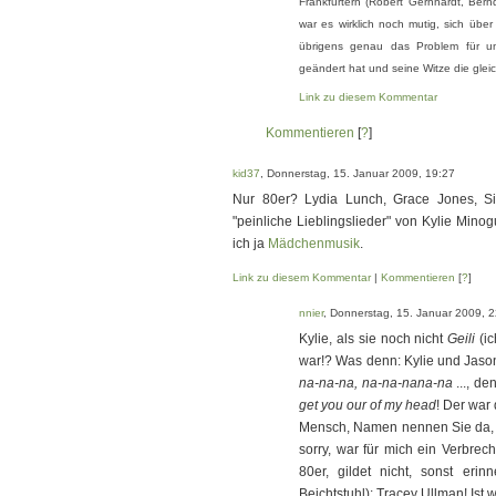
Frankfurtern (Robert Gernhardt, Bern
war es wirklich noch mutig, sich über 
übrigens genau das Problem für und
geändert hat und seine Witze die glei
Link zu diesem Kommentar
Kommentieren
[
?
]
kid37
, Donnerstag, 15. Januar 2009, 19:27
Nur 80er? Lydia Lunch, Grace Jones, Si
"peinliche Lieblingslieder" von Kylie Minog
ich ja
Mädchenmusik
.
Link zu diesem Kommentar
|
Kommentieren
[
?
]
nnier
, Donnerstag, 15. Januar 2009, 
Kylie, als sie noch nicht
Geili
(ic
war!? Was denn: Kylie und Jas
na-na-na, na-na-nana-na
..., de
get you our of my head
! Der war
Mensch, Namen nennen Sie da, d
sorry, war für mich ein Verbrec
80er, gildet nicht, sonst eri
Beichtstuhl): Tracey Ullman! Ist w