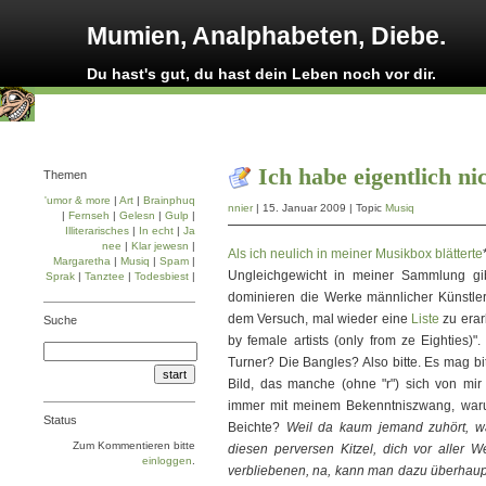
Mumien, Analphabeten, Diebe.
Du hast's gut, du hast dein Leben noch vor dir.
Ich habe eigentlich ni
Themen
'umor & more
|
Art
|
Brainphuq
nnier
| 15. Januar 2009 | Topic
Musiq
|
Fernseh
|
Gelesn
|
Gulp
|
Illiterarisches
|
In echt
|
Ja
nee
|
Klar jewesn
|
Als ich neulich in meiner Musikbox blätterte
Margaretha
|
Musiq
|
Spam
|
Ungleichgewicht in meiner Sammlung gib
Sprak
|
Tanztee
|
Todesbiest
|
dominieren die Werke männlicher Künstler. 
dem Versuch, mal wieder eine
Liste
zu erar
Suche
by female artists (only from ze Eighties
Turner? Die Bangles? Also bitte. Es mag bi
Bild, das manche (ohne "r") sich von mir
immer mit meinem Bekenntniszwang, waru
Status
Beichte?
Weil da kaum jemand zuhört, wa
Zum Kommentieren bitte
diesen perversen Kitzel, dich vor aller 
einloggen
.
verbliebenen, na, kann man dazu überhaupt 