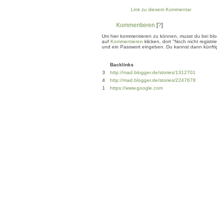
Link zu diesem Kommentar
Kommentieren
[
?
]
Um hier kommentieren zu können, musst du bei blogg
auf
Kommentieren
klicken, dort "Noch nicht regis
und ein Passwort eingeben. Du kannst dann künftig
Backlinks
3
http://mad.blogger.de/stories/1312701
4
http://mad.blogger.de/stories/2247678
1
https://www.google.com