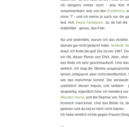
ich übrigens immer noch - also Kim W
zusammenkam, was von den
Eurythmics
, 
ohne "i" - und ich meine ja auch nur die g
fast. Ach,
Haysi Fantayzee
. Ja, da hat die
entblößter - genau, das Foto.
Na und jedenfalls, warum ich das erzähle. 
damals gar nicht gedacht habe.
Solitude St
drauf. Ich finde die gut! Die ist von 1987. D
ein Hit, dieser Remix von DNA. Nein, eher
das finde ich sehr geschmackvoll. Und das 
wirklich. Ich mag die Stimme ausgesprochen
lyrisch, entspannt, aber nicht oberflächlich
wie das manchmal kommt. Die verstaubt 
urplötzlich diesen Impuls, und seitdem -
langweilig, eigentlich höre ich meistens nu
Wooden Horse
, und die Reprise von
Tom's
-
Komisch manchmal. Und das Blöde ist, die
gelesen und da hat es mich nicht interes -
Ich habe
wirklich
nichts gegen Frauen! Eini
---