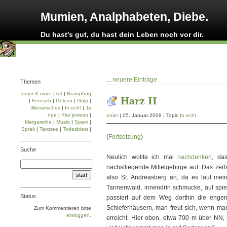
Mumien, Analphabeten, Diebe.
Du hast's gut, du hast dein Leben noch vor dir.
...
neuere Einträge
Themen
'umor & more
|
Art
|
Brainphuq
Harz II
|
Fernseh
|
Gelesn
|
Gulp
|
Illiterarisches
|
In echt
|
Ja
nee
|
Klar jewesn
|
nnier
| 05. Januar 2009 | Topic
In echt
Margaretha
|
Musiq
|
Spam
|
Sprak
|
Tanztee
|
Todesbiest
|
(
Fortsetzung
)
Suche
Neulich wollte ich mal
nachdenken
, da
nächstliegende Mittelgebirge auf. Das zerf
also St. Andreasberg an, da es laut me
Tannenwald, innendrin schmucke, auf spie
Status
passiert auf dem Weg dorthin die engen
Schieferhäusern, man freut sich, wenn man 
Zum Kommentieren bitte
einloggen
.
erreicht. Hier oben, etwa 700 m über NN,