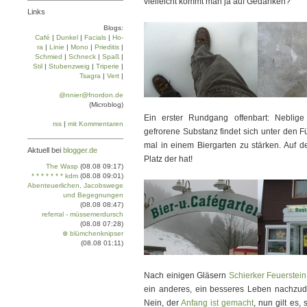
vielleicht kommt man ja auf Gedanken?
Links
Blogs:
Café
|
Dun­kel
|
Facials
|
Ho­
ra
|
Linie
|
Mo­no
|
Prie­di­tis
|
Schmied
|
Schneck
|
Spaß
|
Stil
|
Stu­ben­zweig
|
Tri­pe­rie
|
Tsa­gra
|
Vert
|
@nnier@fnordon.de
(Microblog)
Ein erster Rundgang offenbart: Neblige
rss
|
mit Kommentaren
gefrorene Substanz findet sich unter den F
mal in einem Biergarten zu stärken. Auf der
Aktuell bei
blogger.de
Platz der hat!
The Wasp
(08.08 09:17)
* * * * * * * kdm
(08.08 09:01)
Abenteuerlichen, Jacobswege
und Begegnungen
(08.08 08:47)
referral - müssemerdursch
(08.08 07:28)
⊗ blümchenknipser
(08.08 01:11)
Nach einigen Gläsern
Schierker Feuerstein
ein anderes, ein besseres Leben nachzud
Nein, der
Anfang ist gemacht
, nun gilt es