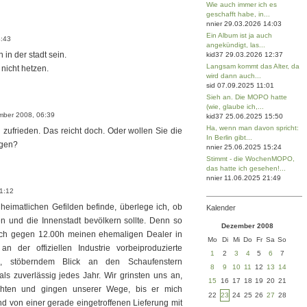
Wie auch immer ich es
geschafft habe, in...
nnier 29.03.2026 14:03
Ein Album ist ja auch
4:43
angekündigt, las...
 in der stadt sein.
kid37 29.03.2026 12:37
Langsam kommt das Alter, da
 nicht hetzen.
wird dann auch...
sid 07.09.2025 11:01
Sieh an. Die MOPO hatte
(wie, glaube ich,...
ember 2008, 06:39
kid37 25.06.2025 15:50
Ha, wenn man davon spricht:
 zufrieden. Das reicht doch. Oder wollen Sie die
In Berlin gibt...
agen?
nnier 25.06.2025 15:24
Stimmt - die WochenMOPO,
das hatte ich gesehen!...
nnier 11.06.2025 21:49
11:12
heimatlichen Gefilden befinde, überlege ich, ob
Kalender
en und die Innenstadt bevölkern sollte. Denn so
Dezember 2008
 ich gegen 12.00h meinen ehemaligen Dealer in
Mo
Di
Mi
Do
Fr
Sa
So
n der offiziellen Industrie vorbeiproduzierte
1
2
3
4
5
6
7
em, stöberndem Blick an den Schaufenstern
8
9
10
11
12
13
14
ls zuverlässig jedes Jahr. Wir grinsten uns an,
15
16
17
18
19
20
21
hten und gingen unserer Wege, bis er mich
22
23
24
25
26
27
28
d von einer gerade eingetroffenen Lieferung mit