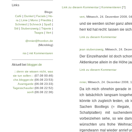
Links
Link zu diesem Kommentar
|
Kommentieren
[
?
]
Blogs:
Café
|
Dun­kel
|
Facials
|
Ho­
vert
, Mittwoch, 24. Dezember 2008, 0
ra
|
Linie
|
Mo­no
|
Prie­di­tis
|
und sie werden sicher ganz allein
Schmied
|
Schneck
|
Spaß
|
Stil
|
Stu­ben­zweig
|
Tri­pe­rie
|
herr kid hat recht: lassen sie sich
Tsa­gra
|
Vert
|
Link zu diesem Kommentar
@nnier@fnordon.de
(Microblog)
jean stubenzweig
, Mittwoch, 24. Dez
rss
|
mit Kommentaren
Der Einzelhandel ist doch schon
Aktienkurse allein in die Höhe j
Aktuell bei
blogger.de
Link zu diesem Kommentar
:::denn sie wissen nicht, was
sie tun sollen:::
(07.08 00:46)
che.blogger.de
(06.08 23:53)
nnier
, Mittwoch, 24. Dezember 2008, 
Avantgarde
(06.08 23:33)
Tagesschauder
(06.08 22:52)
Da ich mich ohnehin gerade in 
sonfi
(06.08 22:36)
ich tatsächlich langsam losgeh
könnte ich zugleich testen, ob
Sachen Bootlegs (= illegale, a
Schallplatten) mit suchend
vorbeiziehen sehe, so wie dama
wünschten uns frohe Weihnac
irgendwann mal wieder anrief un