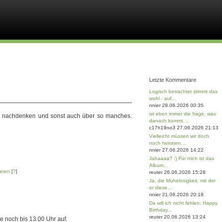
Letzte Kommentare
Logisch betrachtet stimmt das
wohl - auf...
nnier 28.06.2026 00:35
ist eben immer die frage, was
 nachdenken und sonst auch über so manches.
danach kommt....
c17h19no3 27.06.2026 21:13
Vielleicht müssen wir doch
noch heiraten....
nnier 27.06.2026 14:22
Jahaaaa? :) Für mich ist das
Album...
eren
[
?
]
reuter 26.06.2026 15:28
Ja, die Mühelosigkeit, mit der
er diese...
nnier 21.06.2026 20:18
Da will ich nicht fehlen: Happy
Birthday...
reuter 20.06.2026 13:24
 noch bis 13.00 Uhr auf.