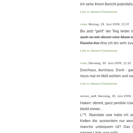
Ich sehe Ihrem Bericht jedenfal
Link zu diesem Kommentar
nnier
, Montag, 29. Juni 2009, 21:07
Bis jetzt "geht" der Teig leider 
auch so wie dieser eine Mann i
Flasche Kor
Also ich bin sehr zuv
Link zu diesem Kommentar
nnier
, Dienstag, 30. Juni 2009, 12:32
Durchaus, durchaus. Doch - gar 
muss mal im Müll wühlen und nac
Link zu diesem Kommentar
venice_wolf, Dienstag, 30. Juni 2009,
Haken: stimmt, ganz penible Use
bleibt immer...
L**l: Skandale usw habe ich 
Ketten die ausserdem nur wesen
manche unbequem ist? Das Pre
ganzen Linie, was solls...