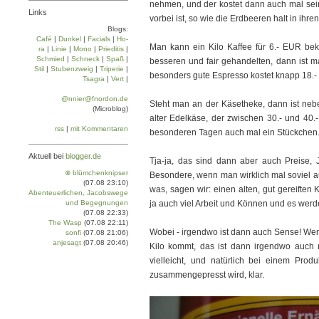
nehmen, und der kostet dann auch mal seine
Links
vorbei ist, so wie die Erdbeeren halt in ihr
Blogs:
Café
|
Dun­kel
|
Facials
|
Ho­
Man kann ein Kilo Kaffee für 6.- EUR b
ra
|
Linie
|
Mo­no
|
Prie­di­tis
|
Schmied
|
Schneck
|
Spaß
|
besseren und fair gehandelten, dann ist m
Stil
|
Stu­ben­zweig
|
Tri­pe­rie
|
besonders gute Espresso kostet knapp 18.- 
Tsa­gra
|
Vert
|
@nnier@fnordon.de
Steht man an der Käsetheke, dann ist ne
(Microblog)
alter Edelkäse, der zwischen 30.- und 40.
rss
|
mit Kommentaren
besonderen Tagen auch mal ein Stückchen
Aktuell bei
blogger.de
Tja-ja, das sind dann aber auch Preise,
⊗ blümchenknipser
Besondere, wenn man wirklich mal soviel a
(07.08 23:10)
was, sagen wir: einen alten, gut gereiften 
Abenteuerlichen, Jacobswege
und Begegnungen
ja auch viel Arbeit und Können und es wer
(07.08 22:33)
The Wasp
(07.08 22:11)
Wobei - irgendwo ist dann auch Sense! Wenn
sonfi
(07.08 21:06)
anjesagt
(07.08 20:46)
Kilo kommt, das ist dann irgendwo auch ni
vielleicht, und natürlich bei einem Prod
zusammengepresst wird, klar.