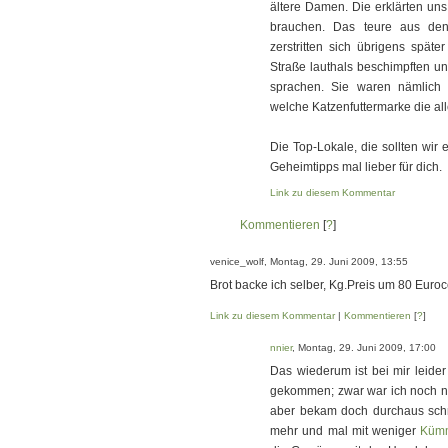
ältere Damen. Die erklärten uns
brauchen. Das teure aus den 
zerstritten sich übrigens spät
Straße lauthals beschimpften u
sprachen. Sie waren nämlich i
welche Katzenfuttermarke die all
Die Top-Lokale, die sollten wir
Geheimtipps mal lieber für dich.
Link zu diesem Kommentar
Kommentieren
[
?
]
venice_wolf, Montag, 29. Juni 2009, 13:55
Brot backe ich selber, Kg.Preis um 80 Euroc
Link zu diesem Kommentar
|
Kommentieren
[
?
]
nnier
, Montag, 29. Juni 2009, 17:00
Das wiederum ist bei mir leide
gekommen; zwar war ich noch nic
aber bekam doch durchaus schm
mehr und mal mit weniger
Küm