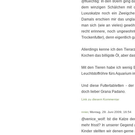
@fluechtig: In den 80ern ging d
dem winzigen Schälchen mit d
Luxuskatze noch ein Zweigchen 
Damals erschien mir das unglau
man sich (wie an vieles) gewöh
recht erinnere, noch ungewohnt
Trockenfutter), denn eigentlich g
Allerdings kenne ich den Tiera
Kochen das billigste Öl, aber da
Mit den Tieren habe ich wenig E
Leuchtstoffröhre fürs Aquarium 
Und diese Futtertabletten - de
doch lieber Grana Padano.
Link zu diesem Kommentar
nnier
, Montag, 29. Juni 2009, 16:54
@venice_wolf: Ist die Katze de
mehr frisst? In unserer Gegend
Kinder stellten wir denen gerne