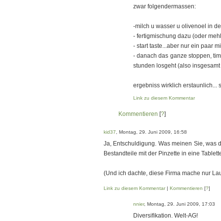
zwar folgendermassen:
-milch u wasser u olivenoel in 
- fertigmischung dazu (oder meh
- start taste...aber nur ein paar
- danach das ganze stoppen, time
stunden losgeht (also insgesamt c
ergebniss wirklich erstaunlich...
Link zu diesem Kommentar
Kommentieren
[
?
]
kid37
, Montag, 29. Juni 2009, 16:58
Ja, Entschuldigung. Was meinen Sie, was da
Bestandteile mit der Pinzette in eine Tablet
(Und ich dachte, diese Firma mache nur Lau
Link zu diesem Kommentar
|
Kommentieren
[
?
]
nnier
, Montag, 29. Juni 2009, 17:03
Diversifikation. Welt-AG!