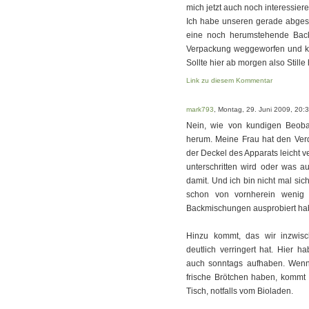
mich jetzt auch noch interessier
Ich habe unseren gerade abgest
eine noch herumstehende Back
Verpackung weggeworfen und ka
Sollte hier ab morgen also Still
Link zu diesem Kommentar
mark793
, Montag, 29. Juni 2009, 20:
Nein, wie von kundigen Beobac
herum. Meine Frau hat den Verd
der Deckel des Apparats leicht v
unterschritten wird oder was au
damit. Und ich bin nicht mal sic
schon von vornherein wenig 
Backmischungen ausprobiert ha
Hinzu kommt, das wir inzwis
deutlich verringert hat. Hier 
auch sonntags aufhaben. Wenn 
frische Brötchen haben, kommt
Tisch, notfalls vom Bioladen.