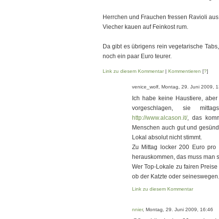
Herrchen und Frauchen fressen Ravioli aus 
Viecher kauen auf Feinkost rum.
Da gibt es übrigens rein vegetarische Tabs, 
noch ein paar Euro teurer.
Link zu diesem Kommentar
|
Kommentieren
[
?
]
venice_wolf, Montag, 29. Juni 2009, 
Ich habe keine Haustiere, aber
vorgeschlagen, sie mitt
http://www.alcason.it/
, das komm
Menschen auch gut und gesünder
Lokal absolut nicht stimmt.
Zu Mittag locker 200 Euro pro
herauskommen, das muss man sic
Wer Top-Lokale zu fairen Preise s
ob der Katzte oder seineswegen
Link zu diesem Kommentar
nnier
, Montag, 29. Juni 2009, 16:46