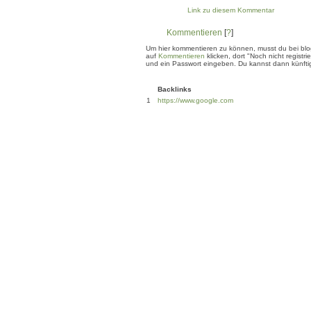
Link zu diesem Kommentar
Kommentieren
[
?
]
Um hier kommentieren zu können, musst du bei blogg
auf
Kommentieren
klicken, dort "Noch nicht regis
und ein Passwort eingeben. Du kannst dann künftig
Backlinks
1
https://www.google.com