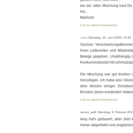
bei der alten Mischung hast Du 
hin...
Mahlzeit
Link zu diesem Kommentar
nnier
, Dienstag, 30. Juni 2009, 13:30
Solchen Verschwörungstheorie
ihren Lieferanten und Mitarbeite
Belege gegeben. Unabhängig da
Konkurrenzkampf mit schmutzigen
Die Mischung war gut trocken u
hinzufügen. Ich habe also Glüc
dem Verzehr einiger Scheibe
Brocken (beim erwähnten Haken .
Link zu diesem Kommentar
venice_wolf, Dienstag, 9. Februar 201
lang hat's gedauert, aber jetzt 
immer abgebildet und angepries