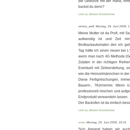
die Gewürze mit der Hand, hmm
backst du denn?
Link zu diesem Kommentar
venice_wolf, Montag, 29. Juni 2009, 
Meine Mutter ist da Profi, mit S
aufwendig ist und Zeit nim
Brotbackautomaten den ich ge
Tag hätte ich einen neuen bei 
wenn man nach 4G Methode (Geb
Zutaten in der richtigen Reihe
Eventuell mit Zeitverstellung, 
wie die Heinzelmännchen in der 
Diese Fertigmischungen, immer 
Bauern-, 7Körnermix. Wenn i
professionell mischen und aufg
Endprodukt verwandeln lassen.
Der Backofen ist da einfach bess
Link zu diesem Kommentar
nnier
, Montag, 29. Juni 2009, 19:31
So'n Apparat haben wir auc