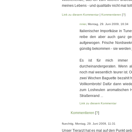
meines Lebens - und qualitativ nicht mal toll.
Link zu diesem Kommentar
|
Kommentieren
[
?
]
nnier
, Montag, 29. Juni 2009, 16:34
Italienischer Importkäse in Tun
reibe den aber auch ganz ger
aufgewogen. Frische Nordseekra
günstig bekommen - sie werden 
Es ist für mich immer e
durcheinandergeraten. Wenn als
noch mal wesentlich teurer ist. 
zwei Wochen Baguette bezahlt h
Vollkornbrots! Dafür dann wiede
zum Losheulen aromatischen
Straßenrand ...
Link zu diesem Kommentar
Kommentieren
[
?
]
fluechtig, Montag, 29. Juni 2009, 11:31
Unser Tierarzt hat es mal auf den Punkt geb