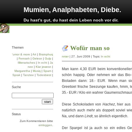
Mumien, Analphabeten, Diebe.
Du hast's gut, du hast dein Leben noch vor dir.
Wofür man so
Themen
'umor & more
|
Art
|
Brainphuq
nnier
| 27. Juni 2009 | Topic
In echt
|
Fernseh
|
Gelesn
|
Gulp
|
Illiterarisches
|
In echt
|
Ja
nee
|
Klar jewesn
|
Man kann 4,30 EUR beim konventionellen 
Margaretha
|
Musiq
|
Spam
|
schön happig. Oder nehmen wir das Bio
Sprak
|
Tanztee
|
Todesbiest
|
Bioladen dann: 18.- EUR. Wenn man si
Greetsiel frische Seezunge kaufen, hmm, le
Suche
35.- EUR / Kilo ein wahrer Gaumenschmaus
Diese Schokoladen von
Hachez
, hier aus
natürlich auch mehr als doppelt soviel w
Status
Na, und dann
Lindt
, so ähnlich eigentlich.
Zum Kommentieren bitte
einloggen
.
Der Spargel ist ja auch so ein edles G