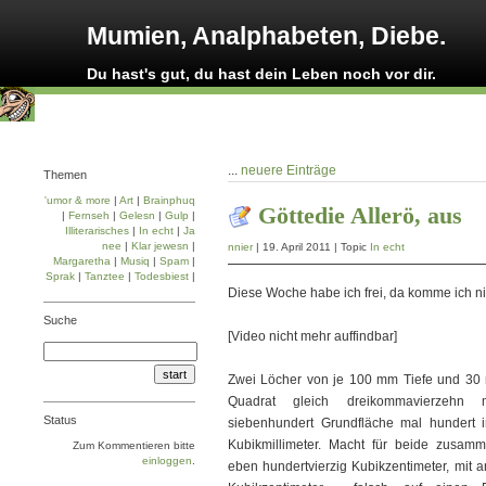
Mumien, Analphabeten, Diebe.
Du hast's gut, du hast dein Leben noch vor dir.
...
neuere Einträge
Themen
'umor & more
|
Art
|
Brainphuq
Göttedie Allerö, aus
|
Fernseh
|
Gelesn
|
Gulp
|
Illiterarisches
|
In echt
|
Ja
nee
|
Klar jewesn
|
nnier
| 19. April 2011 | Topic
In echt
Margaretha
|
Musiq
|
Spam
|
Sprak
|
Tanztee
|
Todesbiest
|
Diese Woche habe ich frei, da komme ich n
Suche
[Video nicht mehr auffindbar]
Zwei Löcher von je 100 mm Tiefe und 30
Quadrat gleich dreikommavierzehn 
Status
siebenhundert Grundfläche mal hundert 
Kubikmillimeter. Macht für beide zusamm
Zum Kommentieren bitte
einloggen
.
eben hundertvierzig Kubikzentimeter, mit 