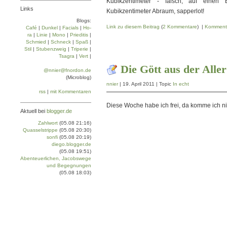
Kubikzentimeter - falsch, auf einen
Links
Kubikzentimeter Abraum, sapperlot!
Blogs:
Link zu diesem Beitrag
(
2 Kommentare
) |
Komment
Café
|
Dun­kel
|
Facials
|
Ho­
ra
|
Linie
|
Mo­no
|
Prie­di­tis
|
Schmied
|
Schneck
|
Spaß
|
Stil
|
Stu­ben­zweig
|
Tri­pe­rie
|
Tsa­gra
|
Vert
|
Die Gött aus der Aller
@nnier@fnordon.de
(Microblog)
nnier
| 19. April 2011 | Topic
In echt
rss
|
mit Kommentaren
Diese Woche habe ich frei, da komme ich n
Aktuell bei
blogger.de
Zahlwort
(05.08 21:16)
Quasselstrippe
(05.08 20:30)
sonfi
(05.08 20:19)
diego.blogger.de
(05.08 19:51)
Abenteuerlichen, Jacobswege
und Begegnungen
(05.08 18:03)