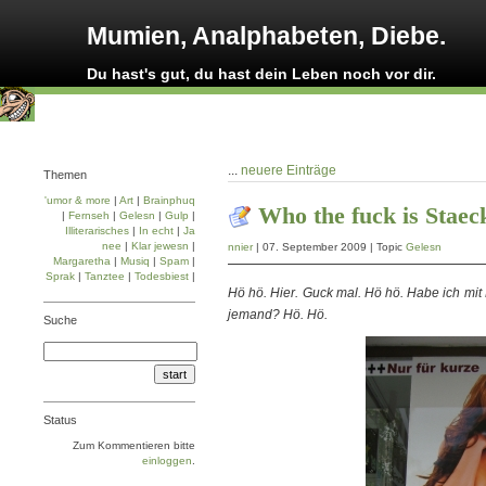
Mumien, Analphabeten, Diebe.
Du hast's gut, du hast dein Leben noch vor dir.
...
neuere Einträge
Themen
'umor & more
|
Art
|
Brainphuq
Who the fuck is Staec
|
Fernseh
|
Gelesn
|
Gulp
|
Illiterarisches
|
In echt
|
Ja
nee
|
Klar jewesn
|
nnier
| 07. September 2009 | Topic
Gelesn
Margaretha
|
Musiq
|
Spam
|
Sprak
|
Tanztee
|
Todesbiest
|
Hö hö. Hier. Guck mal. Hö hö. Habe ich mit
jemand? Hö. Hö.
Suche
Status
Zum Kommentieren bitte
einloggen
.