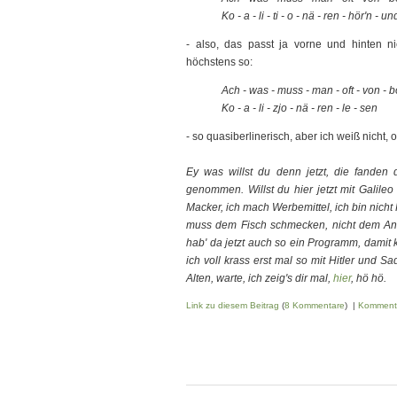
Ko - a - li - ti - o - nä - ren - hör'n - un
- also, das passt ja vorne und hinten ni
höchstens so:
Ach - was - muss - man - oft - von - b
Ko - a - li - zjo - nä - ren - le - sen
- so quasiberlinerisch, aber ich weiß nicht,
Ey was willst du denn jetzt, die fanden d
genommen. Willst du hier jetzt mit Galileo
Macker, ich mach Werbemittel, ich bin nich
muss dem Fisch schmecken, nicht dem Angle
hab' da jetzt auch so ein Programm, damit 
ich voll krass erst mal so mit Hitler und S
Alten, warte, ich zeig's dir mal,
hier
, hö hö.
Link zu diesem Beitrag
(
8 Kommentare
) |
Komment