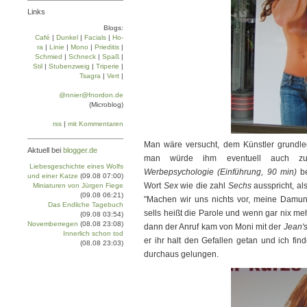
Links
Blogs:
Café
|
Dun­kel
|
Facials
|
Ho­
ra
|
Linie
|
Mo­no
|
Prie­di­tis
|
Schmied
|
Schneck
|
Spaß
|
Stil
|
Stu­ben­zweig
|
Tri­pe­rie
|
Tsa­gra
|
Vert
|
@nnier@fnordon.de
(Microblog)
rss
|
mit Kommentaren
Man wäre versucht, dem Künstler grundle
Aktuell bei
blogger.de
man würde ihm eventuell auch zu
Liebesgeschichte eines Wolfs
Werbepsychologie (Einführung, 90 min)
be
und einer Katze
(09.08 07:00)
Wort
Sex
wie die zahl
Sechs
ausspricht, al
Miniaturen von Jürgen Fiege
(09.08 06:21)
"Machen wir uns nichts vor, meine Damunh
Das Endliche Tagebuch
sells heißt die Parole und wenn gar nix me
(09.08 03:54)
Novemberregen
(08.08 23:08)
dann der Anruf kam von Moni mit der
Jean'
Innerlich schon tod
er ihr halt den Gefallen getan und ich fi
(08.08 23:03)
durchaus gelungen.