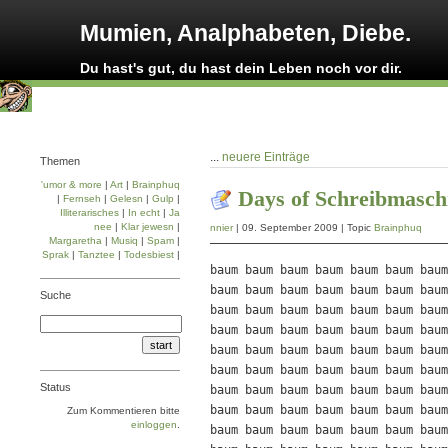
Mumien, Analphabeten, Diebe.
Du hast's gut, du hast dein Leben noch vor dir.
...
neuere Einträge
Themen
'umor & more
|
Art
|
Brainphuq
Days of Schreibmasch
|
Fernseh
|
Gelesn
|
Gulp
|
Illiterarisches
|
In echt
|
Ja
nee
|
Klar jewesn
|
nnier
| 09. September 2009 | Topic
Brainphuq
Margaretha
|
Musiq
|
Spam
|
Sprak
|
Tanztee
|
Todesbiest
|
baum baum baum baum baum baum baum
baum baum baum baum baum baum baum
Suche
baum baum baum baum baum baum baum
baum baum baum baum baum baum baum
baum baum baum baum baum baum baum
baum baum baum baum baum baum baum
Status
baum baum baum baum baum baum baum
baum baum baum baum baum baum baum
Zum Kommentieren bitte
einloggen
.
baum baum baum baum baum baum baum