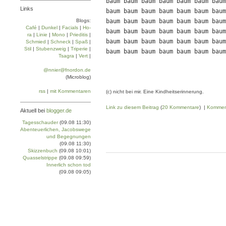
baum baum baum baum baum baum baum
Links
baum baum baum baum baum baum baum
Blogs:
baum baum baum baum baum baum baum
Café
|
Dun­kel
|
Facials
|
Ho­
baum baum baum baum baum baum baum
ra
|
Linie
|
Mo­no
|
Prie­di­tis
|
baum baum baum baum baum baum baum
Schmied
|
Schneck
|
Spaß
|
Stil
|
Stu­ben­zweig
|
Tri­pe­rie
|
baum baum baum baum baum baum baum
Tsa­gra
|
Vert
|
@nnier@fnordon.de
(Microblog)
rss
|
mit Kommentaren
(c) nicht bei mir. Eine Kindheitserinnerung.
Link zu diesem Beitrag
(
20 Kommentare
) |
Kommen
Aktuell bei
blogger.de
Tagesschauder
(09.08 11:30)
Abenteuerlichen, Jacobswege
und Begegnungen
(09.08 11:30)
Skizzenbuch
(09.08 10:01)
Quasselstrippe
(09.08 09:59)
Innerlich schon tod
(09.08 09:05)