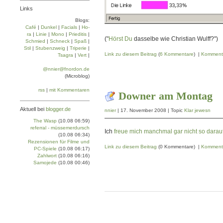
Links
Blogs:
Café
|
Dun­kel
|
Facials
|
Ho­
ra
|
Linie
|
Mo­no
|
Prie­di­tis
|
("
Hörst Du
dasselbe wie Christian Wulff?")
Schmied
|
Schneck
|
Spaß
|
Stil
|
Stu­ben­zweig
|
Tri­pe­rie
|
Link zu diesem Beitrag
(
6 Kommentare
) |
Komment
Tsa­gra
|
Vert
|
@nnier@fnordon.de
(Microblog)
rss
|
mit Kommentaren
Downer am Montag
Aktuell bei
blogger.de
nnier
| 17. November 2008 | Topic
Klar jewesn
The Wasp
(10.08 06:59)
referral - müssemerdursch
Ich
freue
mich
manchmal
gar nicht
so
darau
(10.08 06:34)
Rezensionen für Filme und
Link zu diesem Beitrag
(0 Kommentare) |
Komment
PC-Spiele
(10.08 06:17)
Zahlwort
(10.08 06:16)
Samojede
(10.08 00:46)