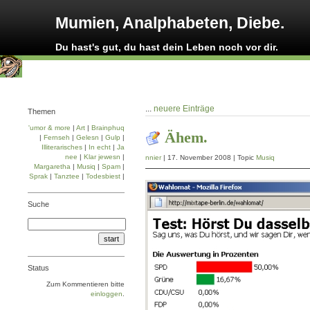
Mumien, Analphabeten, Diebe.
Du hast's gut, du hast dein Leben noch vor dir.
...
neuere Einträge
Themen
'umor & more
|
Art
|
Brainphuq
Ähem.
|
Fernseh
|
Gelesn
|
Gulp
|
Illiterarisches
|
In echt
|
Ja
nee
|
Klar jewesn
|
nnier
| 17. November 2008 | Topic
Musiq
Margaretha
|
Musiq
|
Spam
|
Sprak
|
Tanztee
|
Todesbiest
|
Suche
Status
Zum Kommentieren bitte
einloggen
.