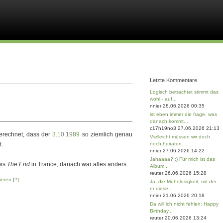
Letzte Kommentare
Logisch betrachtet stimmt das
wohl - auf...
nnier 28.06.2026 00:35
ist eben immer die frage, was
danach kommt....
c17h19no3 27.06.2026 21:13
erechnet, dass der
3.10.1989
so ziemlich genau
Vielleicht müssen wir doch
t.
noch heiraten....
nnier 27.06.2026 14:22
Jahaaaa? :) Für mich ist das
is
The End
in Trance, danach war alles anders.
Album...
reuter 26.06.2026 15:28
ieren
[
?
]
Ja, die Mühelosigkeit, mit der
er diese...
nnier 21.06.2026 20:18
Da will ich nicht fehlen: Happy
Birthday...
reuter 20.06.2026 13:24