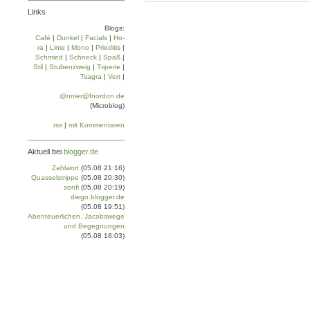
Links
Blogs:
Café
|
Dun­kel
|
Facials
|
Ho­
ra
|
Linie
|
Mo­no
|
Prie­di­tis
|
Schmied
|
Schneck
|
Spaß
|
Stil
|
Stu­ben­zweig
|
Tri­pe­rie
|
Tsa­gra
|
Vert
|
@nnier@fnordon.de
(Microblog)
rss
|
mit Kommentaren
Aktuell bei
blogger.de
Zahlwort
(05.08 21:16)
Quasselstrippe
(05.08 20:30)
sonfi
(05.08 20:19)
diego.blogger.de
(05.08 19:51)
Abenteuerlichen, Jacobswege
und Begegnungen
(05.08 18:03)