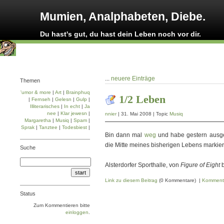
Mumien, Analphabeten, Diebe.
Du hast's gut, du hast dein Leben noch vor dir.
...
neuere Einträge
Themen
'umor & more
|
Art
|
Brainphuq
1/2 Leben
|
Fernseh
|
Gelesn
|
Gulp
|
Illiterarisches
|
In echt
|
Ja
nee
|
Klar jewesn
|
nnier
| 31. Mai 2008 | Topic
Musiq
Margaretha
|
Musiq
|
Spam
|
Sprak
|
Tanztee
|
Todesbiest
|
Bin dann mal
weg
und habe gestern ausg
die Mitte meines bisherigen Lebens markier
Suche
Alsterdorfer Sporthalle, von
Figure of Eight
b
Link zu diesem Beitrag
(0 Kommentare) |
Komment
Status
Zum Kommentieren bitte
einloggen
.