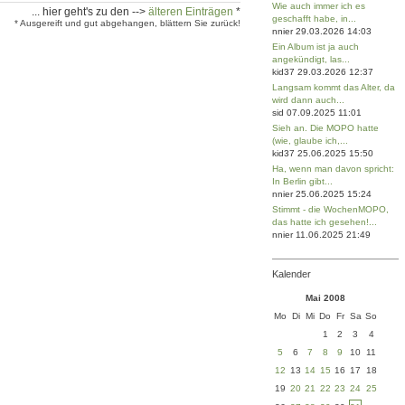
Wie auch immer ich es
... hier geht's zu den -->
älteren Einträgen
*
geschafft habe, in...
* Ausgereift und gut abgehangen, blättern Sie zurück!
nnier 29.03.2026 14:03
Ein Album ist ja auch
angekündigt, las...
kid37 29.03.2026 12:37
Langsam kommt das Alter, da
wird dann auch...
sid 07.09.2025 11:01
Sieh an. Die MOPO hatte
(wie, glaube ich,...
kid37 25.06.2025 15:50
Ha, wenn man davon spricht:
In Berlin gibt...
nnier 25.06.2025 15:24
Stimmt - die WochenMOPO,
das hatte ich gesehen!...
nnier 11.06.2025 21:49
Kalender
Mai 2008
Mo
Di
Mi
Do
Fr
Sa
So
1
2
3
4
5
6
7
8
9
10
11
12
13
14
15
16
17
18
19
20
21
22
23
24
25