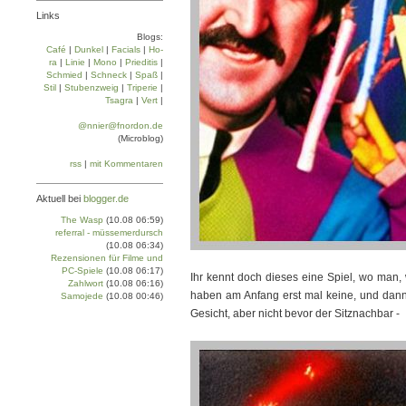
Links
Blogs:
Café
|
Dun­kel
|
Facials
|
Ho­
ra
|
Linie
|
Mo­no
|
Prie­di­tis
|
Schmied
|
Schneck
|
Spaß
|
Stil
|
Stu­ben­zweig
|
Tri­pe­rie
|
Tsa­gra
|
Vert
|
@nnier@fnordon.de
(Microblog)
rss
|
mit Kommentaren
Aktuell bei
blogger.de
The Wasp
(10.08 06:59)
referral - müssemerdursch
(10.08 06:34)
Rezensionen für Filme und
PC-Spiele
(10.08 06:17)
Ihr kennt doch dieses eine Spiel, wo man, 
Zahlwort
(10.08 06:16)
haben am Anfang erst mal keine, und dan
Samojede
(10.08 00:46)
Gesicht, aber nicht bevor der Sitznachbar -