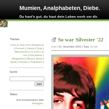
Mumien, Analphabeten, Diebe.
Du hast's gut, du hast dein Leben noch vor dir.
So war Silvester '22
Themen
'umor & more
|
Art
|
Brainphuq
nnier
| 31. Dezember 2022 | Topic
Ja nee
|
Fernseh
|
Gelesn
|
Gulp
|
Illiterarisches
|
In echt
|
Ja
nee
|
Klar jewesn
|
Margaretha
|
Musiq
|
Spam
|
Sprak
|
Tanztee
|
Todesbiest
|
Suche
Status
Zum Kommentieren bitte
einloggen
.