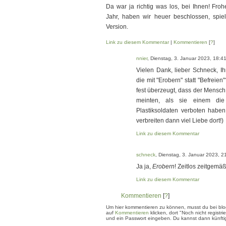
Da war ja richtig was los, bei Ihnen! Fro
Jahr, haben wir heuer beschlossen, spi
Version.
Link zu diesem Kommentar
|
Kommentieren
[
?
]
nnier
, Dienstag, 3. Januar 2023, 18:4
Vielen Dank, lieber Schneck, Ih
die mit "Erobern" statt "Befreien
fest überzeugt, dass der Mensch 
meinten, als sie einem die
Plastiksoldaten verboten haben
verbreiten dann viel Liebe dort!)
Link zu diesem Kommentar
schneck
, Dienstag, 3. Januar 2023, 2
Ja ja,
Erobern
! Zeitlos zeitgemäß!
Link zu diesem Kommentar
Kommentieren
[
?
]
Um hier kommentieren zu können, musst du bei blogg
auf
Kommentieren
klicken, dort "Noch nicht regis
und ein Passwort eingeben. Du kannst dann künftig