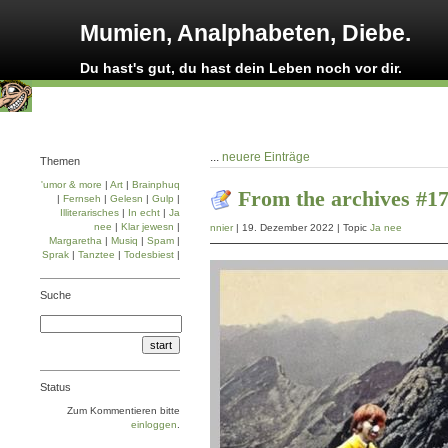
Mumien, Analphabeten, Diebe.
Du hast's gut, du hast dein Leben noch vor dir.
...
neuere Einträge
Themen
'umor & more
|
Art
|
Brainphuq
From the archives #1
|
Fernseh
|
Gelesn
|
Gulp
|
Illiterarisches
|
In echt
|
Ja
nee
|
Klar jewesn
|
nnier
| 19. Dezember 2022 | Topic
Ja nee
Margaretha
|
Musiq
|
Spam
|
Sprak
|
Tanztee
|
Todesbiest
|
Suche
Status
Zum Kommentieren bitte
einloggen
.