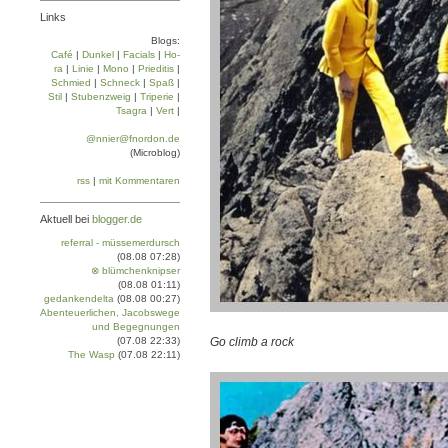
Links
Blogs:
Café
|
Dun­kel
|
Facials
|
Ho­
ra
|
Linie
|
Mo­no
|
Prie­di­tis
|
Schmied
|
Schneck
|
Spaß
|
Stil
|
Stu­ben­zweig
|
Tri­pe­rie
|
Tsa­gra
|
Vert
|
@nnier@fnordon.de
(Microblog)
rss
|
mit Kommentaren
Aktuell bei
blogger.de
referral - müssemerdursch
(08.08 07:28)
⊗ blümchenknipser
(08.08 01:11)
gedankendelta
(08.08 00:27)
Abenteuerlichen, Jacobswege
und Begegnungen
(07.08 22:33)
Go climb a rock
The Wasp
(07.08 22:11)