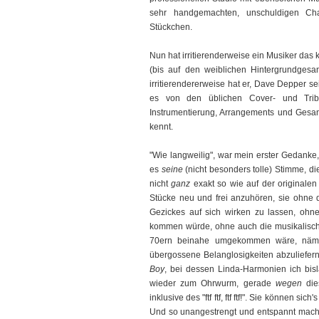
sehr handgemachten, unschuldigen Ch
Stückchen.
Nun hat irritierenderweise ein Musiker da
(bis auf den weiblichen Hintergrundges
irritierendererweise hat er, Dave Depper s
es von den üblichen Cover- und Tribu
Instrumentierung, Arrangements und Gesan
kennt.
"Wie langweilig", war mein erster Gedanke,
es
seine
(nicht besonders tolle) Stimme, die
nicht
ganz
exakt so wie auf der originalen
Stücke neu und frei anzuhören, sie ohne 
Gezickes auf sich wirken zu lassen, oh
kommen würde, ohne auch die musikalisch
70ern beinahe umgekommen wäre, nämli
übergossene Belanglosigkeiten abzuliefer
Boy
, bei dessen Linda-Harmonien ich bisl
wieder zum Ohrwurm, gerade
wegen
die
inklusive des "ftf ftf, ftf ftf!". Sie können sich'
Und so unangestrengt und entspannt macht d