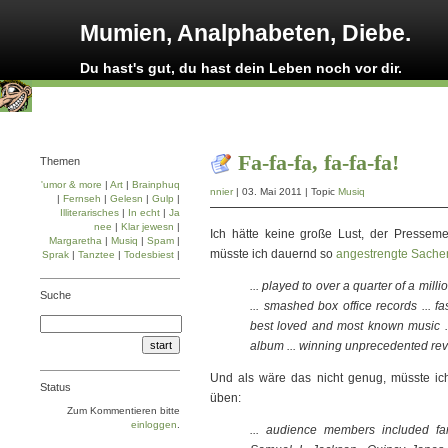
Mumien, Analphabeten, Diebe.
Du hast's gut, du hast dein Leben noch vor dir.
Fa-fa-fa, fa-fa-fa!
Themen
'umor & more
|
Art
|
Brainphuq
nnier
| 03. Mai 2011 | Topic
Musiq
|
Fernseh
|
Gelesn
|
Gulp
|
Illiterarisches
|
In echt
|
Ja
nee
|
Klar jewesn
|
Ich hätte keine große Lust, der Presse
Margaretha
|
Musiq
|
Spam
|
müsste ich dauernd so
angestrengte Sache
Sprak
|
Tanztee
|
Todesbiest
|
... played to over a quarter of a mil
Suche
... smashed box office records ... fa
best loved and most known music ... 
album ... winning unprecedented revi
Und als wäre das nicht genug, müsste i
Status
üben:
Zum Kommentieren bitte
einloggen
.
... audience members included f