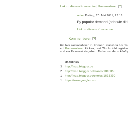
Link zu diesem Kommentar
|
Kommentieren
[
?
]
nnier
, Freitag, 20. Mai 2011, 23:18
By popular demand (oda wie dit 
Link zu diesem Kommentar
Kommentieren
[
?
]
Um hier kommentieren zu können, musst du bei blogg
auf
Kommentieren
klicken, dort "Noch nicht regis
und ein Passwort eingeben. Du kannst dann künftig
Backlinks
3
http://mad.blogger.de
2
http://mad.blogger.de/stories/1818050
1
http://mad.blogger.de/stories/1852350
1
https://www.google.com