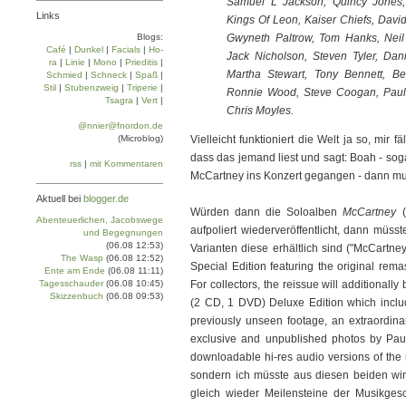
Samuel L Jackson, Quincy Jones,
Links
Kings Of Leon, Kaiser Chiefs, Davi
Blogs:
Gwyneth Paltrow, Tom Hanks, Neil
Café
|
Dun­kel
|
Facials
|
Ho­
Jack Nicholson, Steven Tyler, Dann
ra
|
Linie
|
Mo­no
|
Prie­di­tis
|
Martha Stewart, Tony Bennett, Ben
Schmied
|
Schneck
|
Spaß
|
Stil
|
Stu­ben­zweig
|
Tri­pe­rie
|
Ronnie Wood, Steve Coogan, Paul 
Tsa­gra
|
Vert
|
Chris Moyles.
@nnier@fnordon.de
(Microblog)
Vielleicht funktioniert die Welt ja so, mir 
dass das jemand liest und sagt: Boah - sog
rss
|
mit Kommentaren
McCartney ins Konzert gegangen - dann mu
Aktuell bei
blogger.de
Würden dann die Soloalben
McCartney
(
Abenteuerlichen, Jacobswege
aufpoliert wiederveröffentlicht, dann müsst
und Begegnungen
(06.08 12:53)
Varianten diese erhältlich sind ("McCartne
The Wasp
(06.08 12:52)
Special Edition featuring the original rem
Ente am Ende
(06.08 11:11)
Tagesschauder
(06.08 10:45)
For collectors, the reissue will additional
Skizzenbuch
(06.08 09:53)
(2 CD, 1 DVD) Deluxe Edition which inclu
previously unseen footage, an extraordi
exclusive and unpublished photos by Paul
downloadable hi-res audio versions of the 
sondern ich müsste aus diesen beiden wir
gleich wieder Meilensteine der Musikges