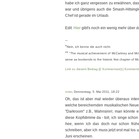
habe ich ganz vergessen zu erwähnen, dass
war und übrigens auch die Smash-Hitsingle
Chef ist gerade im Urlaub.
Edit:
Hier
gibt's noch ein wenig mehr über d
--
*
Nein, ich kenne die auch nicht.
**
"The musical achievement of McCartney and McCar
serve as bookends to the historic first chapter of Mc
Link zu diesem Beitrag
(
2 Kommentare
) |
Kommenti
nnier
, Donnerstag, 5. Mai 2011, 18:22
Oh, das ist aber mal wieder überaus inter
welche bereichernden musikalischen Neuen
"Darkroom" z.B., Wahnsinn!, man könnte e
diese Kopfstimme da - toll, ich singe schon
hee
, wenn ich das doch nur schon frühe
schreiben, aber ich muss jetzt erst mal los
Juni erscheinen.