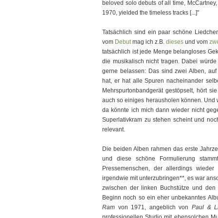
beloved solo debuts of all time, McCartney,
1970, yielded the timeless tracks [...]"
Tatsächlich sind ein paar schöne Liedche
vom
Debut
mag ich z.B.
dieses
und vom
zwe
tatsächlich ist jede Menge belangloses Ge
die musikalisch nicht tragen. Dabei würd
gerne belassen: Das sind zwei Alben, auf 
hat, er hat alle Spuren nacheinander sel
Mehrspurtonbandgerät gestöpselt, hört si
auch so einiges herausholen können. Und we
da könnte ich mich dann wieder nicht geg
Superlativkram zu stehen scheint und no
relevant.
Die beiden Alben rahmen das erste Jahrze
und diese schöne Formulierung stammt
Pressemenschen, der allerdings wieder
irgendwie mit unterzubringen**, es war ans
zwischen der linken Buchstütze und den
Beginn noch so ein eher unbekanntes Albu
Ram
von 1971, angeblich von
Paul & L
professionellen Studio mit ebensolchen M