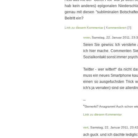
hab kein anderes) epigonalen Niederschlag
genau mit diesen "subliminalen Botschafte
Beitritt ein?
Link zu diesem Kommentar
|
Kommentieren
[
?
]
nnier
, Samstag, 22. Januar 2011, 23:
Seien Sie gewiss: Ich verstehe 
ich hier mache. Commenten Sie
Sozialkontakt sonst immer psych
Twitter - wer wittert* da nicht d
muss ein neues Smartphone kaufe
einen so ausgefuchsten Trick w
ich's ja verraten) sind sie aller
--
*
Gemerkt? Anagramm! Auch schon wied
Link zu diesem Kommentar
vert
, Samstag, 22. Januar 2011, 23:4
ach guck. und ich dachte lediglic