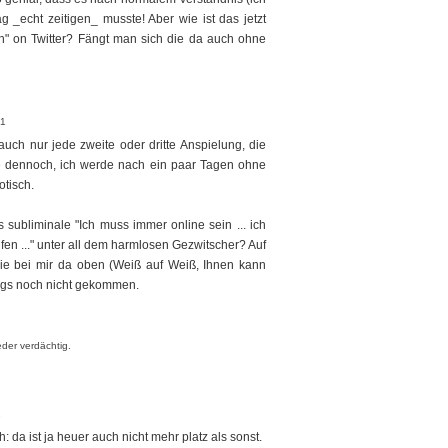
 _echt zeitigen_ musste! Aber wie ist das jetzt
n" on Twitter? Fängt man sich die da auch ohne
31
auch nur jede zweite oder dritte Anspielung, die
 dennoch, ich werde nach ein paar Tagen ohne
otisch.
as subliminale "Ich muss immer online sein ... ich
n ..." unter all dem harmlosen Gezwitscher? Auf
ie bei mir da oben (Weiß auf Weiß, Ihnen kann
dings noch nicht gekommen.
er verdächtig.
2
h: da ist ja heuer auch nicht mehr platz als sonst.