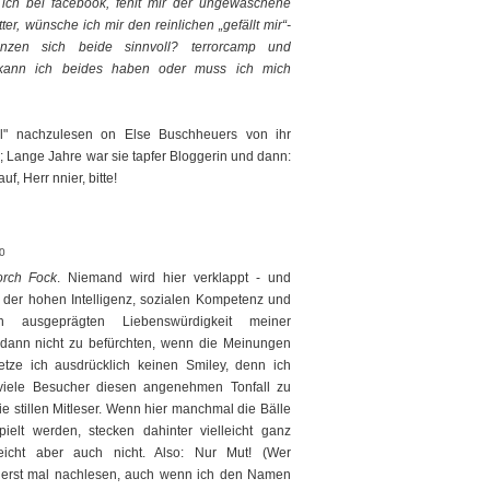
ich bei facebook, fehlt mir der ungewaschene
witter, wünsche ich mir den reinlichen „gefällt mir“-
zen sich beide sinnvoll? terrorcamp und
 kann ich beides haben oder muss ich mich
l" nachzulesen on Else Buschheuers von ihr
 Lange Jahre war sie tapfer Bloggerin und dann:
f, Herr nnier, bitte!
20
rch Fock
. Niemand wird hier verklappt - und
, der hohen Intelligenz, sozialen Kompetenz und
ich ausgeprägten Liebenswürdigkeit meiner
 dann nicht zu befürchten, wenn die Meinungen
tze ich ausdrücklich keinen Smiley, denn ich
viele Besucher diesen angenehmen Tonfall zu
e stillen Mitleser. Wenn hier manchmal die Bälle
pielt werden, stecken dahinter vielleicht ganz
lleicht aber auch nicht. Also: Nur Mut! (Wer
h erst mal nachlesen, auch wenn ich den Namen