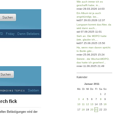
Wie auch immer ich es
geschafft habe, in...
S MEINE FRAU TÖTEN!
nnier 29.03.2026 14:03
Ein Album ist ja auch
angekündigt, las...
kid37 29.03.2026 12:37
Langsam kommt das Alter, da
wird dann auch...
sid 07.09.2025 11:01
Sieh an. Die MOPO hatte
(wie, glaube ich,...
kid37 25.06.2025 15:50
Ha, wenn man davon spricht:
In Berlin gibt...
nnier 25.06.2025 15:24
Stimmt - die WochenMOPO,
das hatte ich gesehen!...
S MEINE FRAU TÖTEN!
nnier 11.06.2025 21:49
Kalender
Januar 2011
Mo
Di
Mi
Do
Fr
Sa
So
1
2
3
4
5
6
7
8
9
10
11
12
13
14
15
16
17
18
19
20
21
22
23