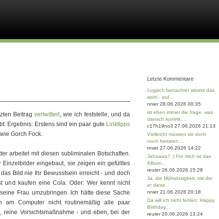
Letzte Kommentare
Logisch betrachtet stimmt das
wohl - auf...
nnier 28.06.2026 00:35
ist eben immer die frage, was
tzten Beitrag
vertwittert
, wie ich feststelle, und da
danach kommt....
bt. Ergebnis: Erstens sind ein paar gute
Linktipps
c17h19no3 27.06.2026 21:13
t wie Gorch Fock.
Vielleicht müssen wir doch
noch heiraten....
S MEINE FRAU TÖTEN!
nnier 27.06.2026 14:22
er arbeitet mit diesen subliminalen Botschaften.
Jahaaaa? :) Für mich ist das
 Einzelbilder eingebaut, sie zeigen ein gefülltes
Album...
reuter 26.06.2026 15:28
das Bild nie Ihr Bewusstsein erreicht - und doch
Ja, die Mühelosigkeit, mit der
t und kaufen eine Cola. Oder: Wer kennt nicht
er diese...
, seine Frau umzubringen. Ich hätte diese Sache
nnier 21.06.2026 20:18
Da will ich nicht fehlen: Happy
ch am Computer nicht routinemäßig alle paar
Birthday...
n, reine Vorsichtsmaßnahme - und eben, bei der
reuter 20.06.2026 13:24