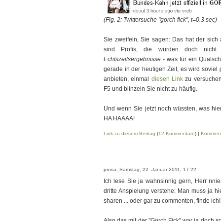
(Fig. 2: Twittersuche "gorch fick", t=0.3 sec)
ICH MUSS MEINE FRAU TÖTEN! ICH MUS
Sie zweifeln, Sie sagen: Das hat der sich
sind Profis, die würden doch nicht
Echtszeitsergebnisse
- was für ein Quatsch
gerade in der heutigen Zeit, es wird soviel
anbieten, einmal
diesen Link
zu versuchen
F5 und blinzeln Sie nicht zu häufig.
ICH MUSS MEINE FRAU TÖTEN! ICH MUS
Und wenn Sie jetzt noch wüssten, was hier 
HA HAAAA!
Link zu diesem Beitrag
(
12 Kommentare
) |
Komment
prosa, Samstag, 22. Januar 2011, 17:22
Ich lese Sie ja wahnsinnig gern, Herr nnie
dritte Anspielung verstehe: Man muss ja hi
sharen ... oder gar zu commenten, finde ich
Also das mit der "Gorch Fick" war ja doch 