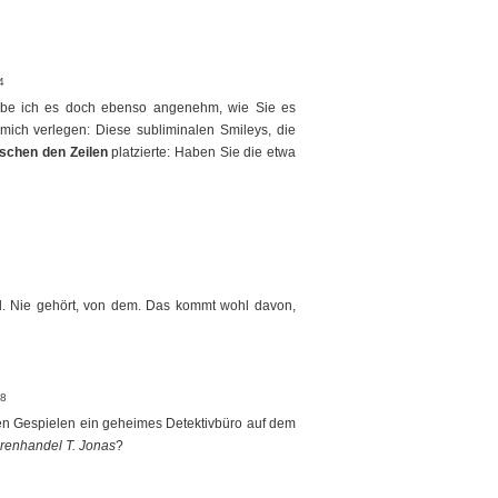
4
rlebe ich es doch ebenso angenehm, wie Sie es
ich verlegen: Diese subliminalen Smileys, die
schen den Zeilen
platzierte: Haben Sie die etwa
d. Nie gehört, von dem. Das kommt wohl davon,
58
iden Gespielen ein geheimes Detektivbüro auf dem
renhandel T. Jonas
?