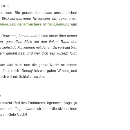
, 00:09
followen. Bin gerade der etwas umständlichen
 Blick auf das neue Twitter.com
nachgekommen,
ellere, und
gehaltreichere
Twitter-Erfahrung
wird
 Retweets, Suchen und Listen direkt über deiner
en, gestrafften Blick auf den linken Rand des
e siehst du Funktionen mit denen Du vertraut bist,
em gefolgt hast und wer dich seit kurzem folgt,
abe wird mich nun die ganze Nacht mit einem
en, fürchte ich. Genug! Ich war guten Willens, und
, ich will mir Schlaf erhaschen.
14
ir macht "Zeit des Einführens" irgendwie Angst, ja
en mehr. "Irgendwann wir jeder die aktualisierte
dahin: Gute Nacht!