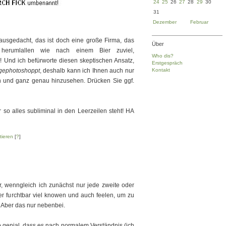
24
25
26
27
28
29
30
31
Dezember
Februar
S MEINE FRAU TÖTEN!
 ausgedacht, das ist doch eine große Firma, das
Über
 herumlallen wie nach einem Bier zuviel,
Who dis?
! Und ich befürworte diesen skeptischen Ansatz,
Erstgespräch
gephotoshoppt
, deshalb kann ich Ihnen auch nur
Kontakt
 und ganz genau hinzusehen. Drücken Sie ggf.
S MEINE FRAU TÖTEN!
so alles subliminal in den Leerzeilen steht! HA
ieren
[
?
]
r, wenngleich ich zunächst nur jede zweite oder
er furchtbar viel knowen und auch feelen, um zu
! Aber das nur nebenbei.
so genial, dass es nach normalem Verständnis (ich