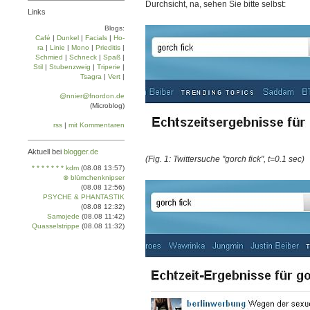
Durchsicht, na, sehen Sie bitte selbst:
Links
ICH MUSS MEINE FRAU TÖTEN! ICH MUS
Blogs:
Café
|
Dun­kel
|
Facials
|
Ho­
ra
|
Linie
|
Mo­no
|
Prie­di­tis
|
Schmied
|
Schneck
|
Spaß
|
Stil
|
Stu­ben­zweig
|
Tri­pe­rie
|
Tsa­gra
|
Vert
|
@nnier@fnordon.de
(Microblog)
rss
|
mit Kommentaren
Aktuell bei
blogger.de
(Fig. 1: Twittersuche "gorch fick", t=0.1 sec)
* * * * * * * kdm
(08.08 13:57)
ICH MUSS MEINE FRAU TÖTEN! ICH MUS
⊗ blümchenknipser
(08.08 12:56)
PSYCHE & PHANTASTIK
(08.08 12:32)
Samojede
(08.08 11:42)
Quasselstrippe
(08.08 11:32)