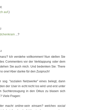
t.
ich auf
.)
52
dchenkram
...?
42
anz? Ich verstehe vollkommen! Nun stellen Sie
 des Commenters vor der Verklappung oder dem
stehen Sie auch mich. Und bedenken Sie: There
or no one! Aber danke für den Zuspruch!
 sog. "sozialen Netzwerke" eines belegt, dann
n der User in echt nicht los wird und erst unter
en Suchterzeugung in den Orkus zu blasen sich
as? Viele Fragen:
der macht online-sein einsam? welches social