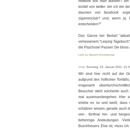
network soll man wählen? bin 
tonfall von twitter. bin ich bei t
daumen von facebook. ergän
zigarrenclub? und, wenn ja,
entscheiden?"
Das Ganze bei Bedarf "aktuel
verlassenem "Leipzig Tagebuch";
die Psychose! Passen Sie bloss au
Link zu diesem Kommentar
nnier
, Sonntag, 23. Januar 2011, 21:
Wir sind hier nicht auf der
Go
aufgrund des höflichen Tonfalls
insgesamt überdurchschnittl
Besucher steht solcherlei auch
mal auseinandergehen. Hier se
erlebe es so und weiß, dass 
schätzen wissen, gerade auch di
vier-, fünfmal hin- und herges
tiefsinnige Andeutungen. Vie
Buschheuers Else ist, muss ic