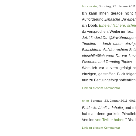
hora sexta
, Sonntag, 23. Januar 2011
Ich kann Ihnen gerade nicht 
Aufforderung
Erhasche Dir einen
ich Doofi.
Eine einfachere, schn
da versprochen. Weiter im Text:
Jetzt findest Du @Erwähnungen,
Timeline - durch einen einzig
Bildschirms. Auf der rechten Seit
einschließlich wem Du vor kurz
Favoriten und Trending Topics.
Wem ich vor kurzem gefolgt h
einzigen, gestrafften Blick folg
nun zu Bett, ungefolgt hoffentlich
Link zu diesem Kommentar
nnier
, Sonntag, 23. Januar 2011, 00:
Entdecke ähnlich Inhalte
, und m
hat man denn gar kein Privatleb
Version
von Twitter haben
." Bis 
Link zu diesem Kommentar