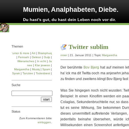
Mumien, Analphabeten, Diebe.
Du hast's gut, du hast dein Leben noch vor dir.
Twitter sublim
Themen
'umor & more
|
Art
|
Brainphuq
nnier
| 21. Januar 2011 | Topic
Margaretha
|
Fernseh
|
Gelesn
|
Gulp
|
Illiterarisches
|
In echt
|
Ja
nee
|
Klar jewesn
|
Der berühmte
Bov
Bjerg
hat auf meinen le
Margaretha
|
Musiq
|
Spam
|
ha' ick ma dit Twitta ooch ma anjesehn jeha
Sprak
|
Tanztee
|
Todesbiest
|
zu finden und zweitens klingt Bov Bjerg fas
ICH MUSS MEINE FRAU TÖTEN! ICH MUS
Suche
Was Sie hingegen noch nicht wussten: Twitt
Beispiel: In einen Kinofilm werden ein paar
Colaglas, Sekundenbruchteile nur, so dass 
tut es seine Wirkung, Sie bekommen Durs
Status
dieses unvermittelt auftretende Verlangen
Zum Kommentieren bitte
jedenfalls beinahe übersehen, würde i
einloggen
.
Millisekunden einen Screenshot anfertige