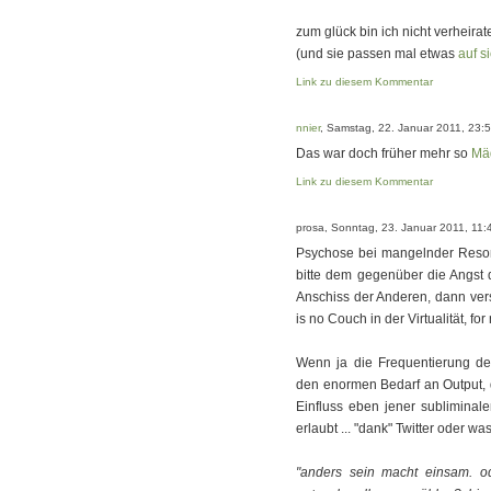
zum glück bin ich nicht verheirate
(und sie passen mal etwas
auf s
Link zu diesem Kommentar
nnier
, Samstag, 22. Januar 2011, 23:
Das war doch früher mehr so
Mä
Link zu diesem Kommentar
prosa, Sonntag, 23. Januar 2011, 11:
Psychose bei mangelnder Reson
bitte dem gegenüber die Angst
Anschiss der Anderen, dann ver
is no Couch in der Virtualität, f
Wenn ja die Frequentierung der
den enormen Bedarf an Output, de
Einfluss eben jener subliminal
erlaubt ... "dank" Twitter oder w
"anders sein macht einsam. o